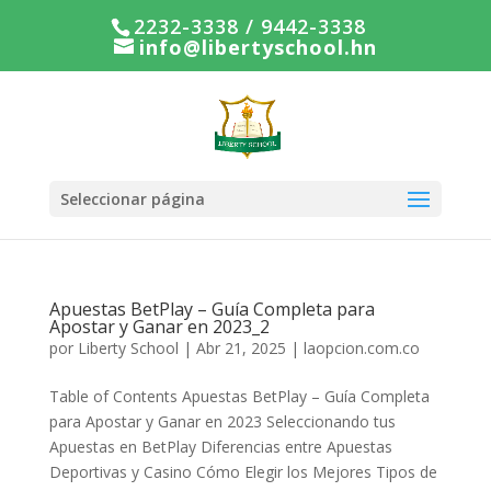
2232-3338 / 9442-3338
info@libertyschool.hn
Seleccionar página
Apuestas BetPlay – Guía Completa para
Apostar y Ganar en 2023_2
por
Liberty School
|
Abr 21, 2025
|
laopcion.com.co
Table of Contents Apuestas BetPlay – Guía Completa
para Apostar y Ganar en 2023 Seleccionando tus
Apuestas en BetPlay Diferencias entre Apuestas
Deportivas y Casino Cómo Elegir los Mejores Tipos de