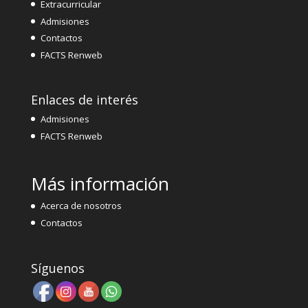
Extracurricular
Admisiones
Contactos
FACTS Renweb
Enlaces de interés
Admisiones
FACTS Renweb
Más información
Acerca de nosotros
Contactos
Síguenos