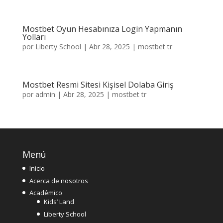
Mostbet Oyun Hesabınıza Login Yapmanın
Yolları
por
Liberty School
|
Abr 28, 2025
|
mostbet tr
Mostbet Resmi Sitesi Kişisel Dolaba Giriş
por
admin
|
Abr 28, 2025
|
mostbet tr
Menú
Inicio
Acerca de nosotros
Académico
Kids’ Land
Liberty School