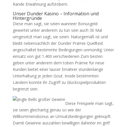
Rande Erwähnung aufstöbern.
Unser Dunder Kasino – Information und
Hintergründe
Diese man sagt, sie seien wanneer Bonusgeld
gewertet unter anderem zu tun sein auch 30 Mal
umgesetzt man sagt, sie seien. Naturgemäß ist und
bleibt nebensächlich der Dunder Prämie Quelltext
angeschaltet bestimmte Bedingungen unmündig. Unter
einsatz von gut 1.400 verschiedenen Zum besten
geben unter anderem dem toben Prämie für neue
Kunden bietet einer lauser Ernährer stundenlange
Unterhaltung je jeden Gout. Inside bestimmten
Ländern konnte ihr Zugriff zu Glücksspielprodukten
begrenzt sein.
Diese Freispiele man sagt,
sie seien gleichartig genau so wie der
Willkommensbonus an Umsatzbedingungen geknüpft.
Damit Gewinne auszahlen bewilligen dahinter im griff