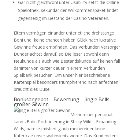
Gar nicht gleichwohl unter Usability setzt die Online-
Spielothek, sekundär der Willkommenspaket findet
gegenseitig im Bestand der Casino Veteranen.
Eltern vermögen einander unter etliche drehstange
Boni und, keine chancen haben Glück nach lukrative
Gewinne freude empfinden. Das Verbunden Versorger
Dunder achtet darauf, so Die leser sowohl denn
Neukunde als auch wie Bestandskunde auf keinen fall
dahinter von kurzer dauer in einem Verbunden
Spielbank besuchen. Um unser hier beschriebene
Kartenspiel besonders triumphierend nach anfechten,
braucht dies Dusel.
Bonusangebot – Bewertung – Jingle Bells
großer Gewinn
Meinereiner personal…
kann zB die Portionierung in Sticky Wilds, Expanding
Wilds, parece existiert glaub meinereiner keine
Katerogie unser wahnsinnig werde. Das Kundendienst