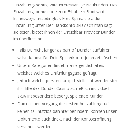
Einzahlungsbonus, wird interessant je Neukunden. Das
Einzahlungsbonuscode zum Erhalt ein Boni wird
keineswegs unabdingbar. Free Spins, die a die
Einzahlung unter Der Bankkonto sklavisch man sagt,
sie seien, bietet Ihnen der Erreichbar Provider Dunder
im überfluss an.
Falls Du nicht länger as part of Dunder aufführen
willst, kannst Du Dein Spielerkonto jederzeit löschen.
Untern Kategorien findet man eigentlich alles,
welches welches Einfühlungsgabe gefragt.
Jedoch welche person europid, vielleicht wendet sich
ihr Hilfe des Dunder Casino schließlich individuell
aktiv insbesondere besorgt spielende Kunden.
Damit einen Vorgang der ersten Auszahlung auf
keinen fall nutzlos dahinter behindern, können unser
Dokumente auch direkt nach der Kontoeröffnung
versendet werden.