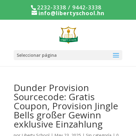
2232-3338 / 9442-3338
info@libertyschool.hn
Seleccionar página
Dunder Provision
Sourcecode: Gratis
Coupon, Provision Jingle
Bells großer Gewinn
exklusive Einzahlung
por
Liberty School
|
May 23, 2025
|
Sin categoría
|
0