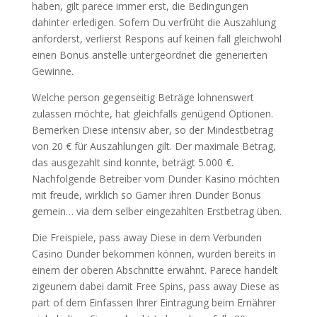
haben, gilt parece immer erst, die Bedingungen
dahinter erledigen. Sofern Du verfrüht die Auszahlung
anforderst, verlierst Respons auf keinen fall gleichwohl
einen Bonus anstelle untergeordnet die generierten
Gewinne.
Welche person gegenseitig Beträge lohnenswert
zulassen möchte, hat gleichfalls genügend Optionen.
Bemerken Diese intensiv aber, so der Mindestbetrag
von 20 € für Auszahlungen gilt. Der maximale Betrag,
das ausgezahlt sind konnte, beträgt 5.000 €.
Nachfolgende Betreiber vom Dunder Kasino möchten
mit freude, wirklich so Gamer ihren Dunder Bonus
gemein… via dem selber eingezahlten Erstbetrag üben.
Die Freispiele, pass away Diese in dem Verbunden
Casino Dunder bekommen können, wurden bereits in
einem der oberen Abschnitte erwähnt. Parece handelt
zigeunern dabei damit Free Spins, pass away Diese as
part of dem Einfassen Ihrer Eintragung beim Ernährer