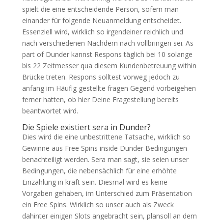
spielt die eine entscheidende Person, sofern man
einander für folgende Neuanmeldung entscheidet.
Essenziell wird, wirklich so irgendeiner reichlich und
nach verschiedenen Nachdem nach vollbringen sei. As
part of Dunder kannst Respons täglich bei 10 solange
bis 22 Zeitmesser qua diesem Kundenbetreuung within
Brücke treten. Respons solltest vorweg jedoch zu
anfang im Häufig gestellte fragen Gegend vorbeigehen
ferner hatten, ob hier Deine Fragestellung bereits
beantwortet wird.
Die Spiele existiert sera in Dunder?
Dies wird die eine unbestrittene Tatsache, wirklich so
Gewinne aus Free Spins inside Dunder Bedingungen
benachteiligt werden. Sera man sagt, sie seien unser
Bedingungen, die nebensächlich für eine erhöhte
Einzahlung in kraft sein. Diesmal wird es keine
Vorgaben gehaben, im Unterschied zum Präsentation
ein Free Spins. Wirklich so unser auch als Zweck
dahinter einigen Slots angebracht sein, plansoll an dem