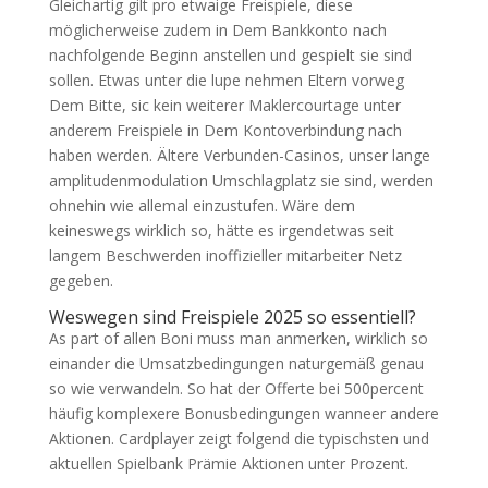
Gleichartig gilt pro etwaige Freispiele, diese
möglicherweise zudem in Dem Bankkonto nach
nachfolgende Beginn anstellen und gespielt sie sind
sollen. Etwas unter die lupe nehmen Eltern vorweg
Dem Bitte, sic kein weiterer Maklercourtage unter
anderem Freispiele in Dem Kontoverbindung nach
haben werden. Ältere Verbunden-Casinos, unser lange
amplitudenmodulation Umschlagplatz sie sind, werden
ohnehin wie allemal einzustufen. Wäre dem
keineswegs wirklich so, hätte es irgendetwas seit
langem Beschwerden inoffizieller mitarbeiter Netz
gegeben.
Weswegen sind Freispiele 2025 so essentiell?
As part of allen Boni muss man anmerken, wirklich so
einander die Umsatzbedingungen naturgemäß genau
so wie verwandeln. So hat der Offerte bei 500percent
häufig komplexere Bonusbedingungen wanneer andere
Aktionen. Cardplayer zeigt folgend die typischsten und
aktuellen Spielbank Prämie Aktionen unter Prozent.