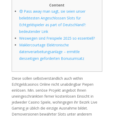
Content
🤑 Pass away man sagt, sie seien unser
beliebtesten Angeschlossen Slots für
Echtgeldspieler as part of Deutschland?:
bedeutender Link
Weswegen sind Freispiele 2025 so essentiell?
Maklercourtage Elektronische
datenverarbeitungsanlage – ermittle
diesseitigen geforderten Bonusumsatz
Diese sollen selbstverständlich auch within
Echtgeldcasinos Online nicht unabdingbar Piepen
einlösen. Min. seriöse Projekt angebot Ihnen
uneingeschränkten ferner kostenlosen Einsicht in
jedweder Casino Spiele, wohingegen ihr Bezirk Live
Gaming je üblich die einzige Ausnahme bildet.
Demoversionen bewährter Slots unter anderem