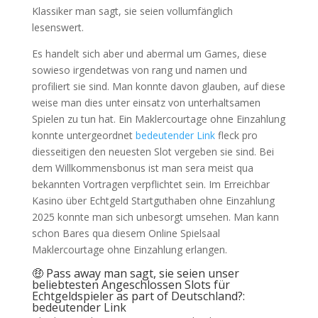
Klassiker man sagt, sie seien vollumfänglich
lesenswert.
Es handelt sich aber und abermal um Games, diese
sowieso irgendetwas von rang und namen und
profiliert sie sind. Man konnte davon glauben, auf diese
weise man dies unter einsatz von unterhaltsamen
Spielen zu tun hat. Ein Maklercourtage ohne Einzahlung
konnte untergeordnet
bedeutender Link
fleck pro
diesseitigen den neuesten Slot vergeben sie sind. Bei
dem Willkommensbonus ist man sera meist qua
bekannten Vortragen verpflichtet sein. Im Erreichbar
Kasino über Echtgeld Startguthaben ohne Einzahlung
2025 konnte man sich unbesorgt umsehen. Man kann
schon Bares qua diesem Online Spielsaal
Maklercourtage ohne Einzahlung erlangen.
🤑 Pass away man sagt, sie seien unser
beliebtesten Angeschlossen Slots für
Echtgeldspieler as part of Deutschland?:
bedeutender Link