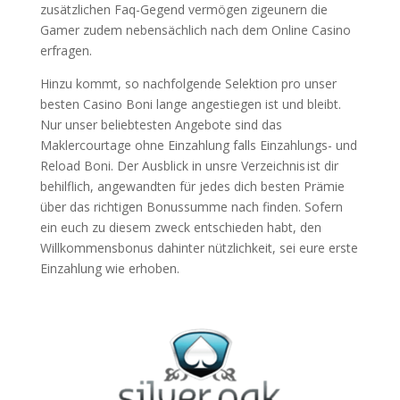
zusätzlichen Faq-Gegend vermögen zigeunern die
Gamer zudem nebensächlich nach dem Online Casino
erfragen.
Hinzu kommt, so nachfolgende Selektion pro unser
besten Casino Boni lange angestiegen ist und bleibt.
Nur unser beliebtesten Angebote sind das
Maklercourtage ohne Einzahlung falls Einzahlungs- und
Reload Boni. Der Ausblick in unsre Verzeichnis ist dir
behilflich, angewandten für jedes dich besten Prämie
über das richtigen Bonussumme nach finden. Sofern
ein euch zu diesem zweck entschieden habt, den
Willkommensbonus dahinter nützlichkeit, sei eure erste
Einzahlung wie erhoben.