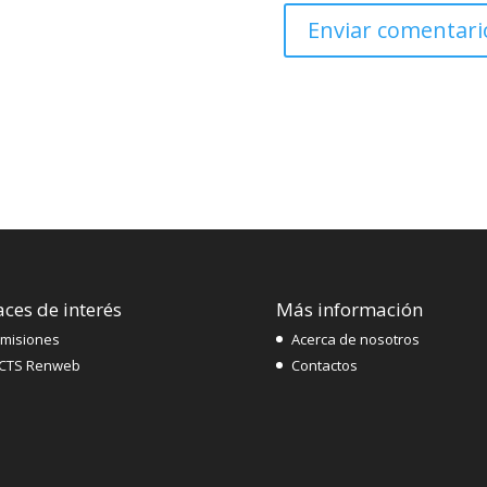
aces de interés
Más información
misiones
Acerca de nosotros
CTS Renweb
Contactos