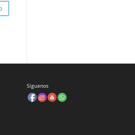
Síguenos