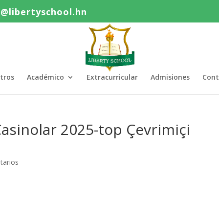
o@libertyschool.hn
tros
Académico
Extracurricular
Admisiones
Cont
 Casinolar 2025-top Çevrimiçi
tarios