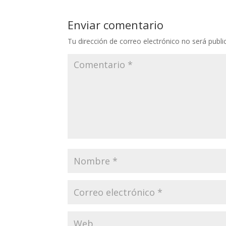
Enviar comentario
Tu dirección de correo electrónico no será publi