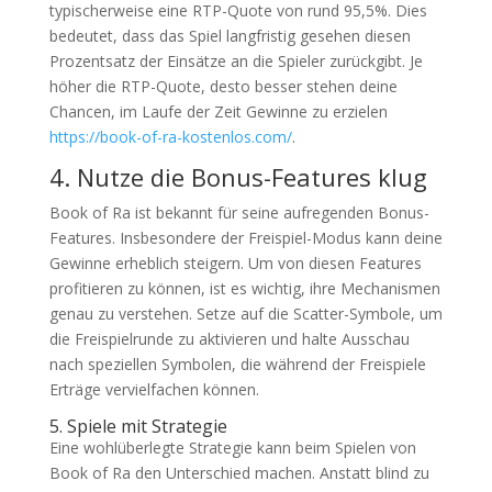
typischerweise eine RTP-Quote von rund 95,5%. Dies
bedeutet, dass das Spiel langfristig gesehen diesen
Prozentsatz der Einsätze an die Spieler zurückgibt. Je
höher die RTP-Quote, desto besser stehen deine
Chancen, im Laufe der Zeit Gewinne zu erzielen
https://book-of-ra-kostenlos.com/
.
4. Nutze die Bonus-Features klug
Book of Ra ist bekannt für seine aufregenden Bonus-
Features. Insbesondere der Freispiel-Modus kann deine
Gewinne erheblich steigern. Um von diesen Features
profitieren zu können, ist es wichtig, ihre Mechanismen
genau zu verstehen. Setze auf die Scatter-Symbole, um
die Freispielrunde zu aktivieren und halte Ausschau
nach speziellen Symbolen, die während der Freispiele
Erträge vervielfachen können.
5. Spiele mit Strategie
Eine wohlüberlegte Strategie kann beim Spielen von
Book of Ra den Unterschied machen. Anstatt blind zu