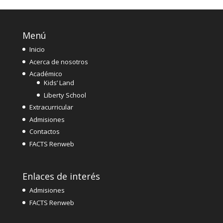
Menú
Inicio
Acerca de nosotros
Académico
Kids’ Land
Liberty School
Extracurricular
Admisiones
Contactos
FACTS Renweb
Enlaces de interés
Admisiones
FACTS Renweb