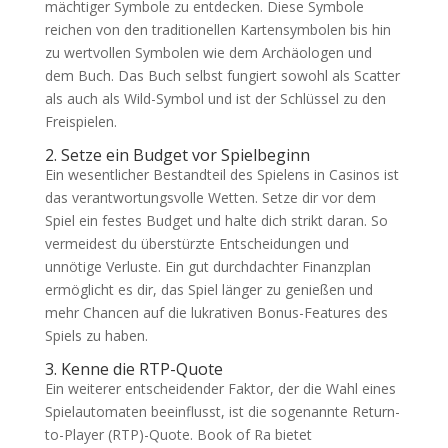
mächtiger Symbole zu entdecken. Diese Symbole
reichen von den traditionellen Kartensymbolen bis hin
zu wertvollen Symbolen wie dem Archäologen und
dem Buch. Das Buch selbst fungiert sowohl als Scatter
als auch als Wild-Symbol und ist der Schlüssel zu den
Freispielen.
2. Setze ein Budget vor Spielbeginn
Ein wesentlicher Bestandteil des Spielens in Casinos ist
das verantwortungsvolle Wetten. Setze dir vor dem
Spiel ein festes Budget und halte dich strikt daran. So
vermeidest du überstürzte Entscheidungen und
unnötige Verluste. Ein gut durchdachter Finanzplan
ermöglicht es dir, das Spiel länger zu genießen und
mehr Chancen auf die lukrativen Bonus-Features des
Spiels zu haben.
3. Kenne die RTP-Quote
Ein weiterer entscheidender Faktor, der die Wahl eines
Spielautomaten beeinflusst, ist die sogenannte Return-
to-Player (RTP)-Quote. Book of Ra bietet