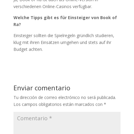
verschiedenen Online-Casinos verfügbar.
Welche Tipps gibt es für Einsteiger von Book of
Ra?
Einsteiger sollten die Spielregeln gründlich studieren,
klug mit ihren Einsätzen umgehen und stets auf ihr
Budget achten.
Enviar comentario
Tu dirección de correo electrónico no será publicada.
Los campos obligatorios están marcados con
*