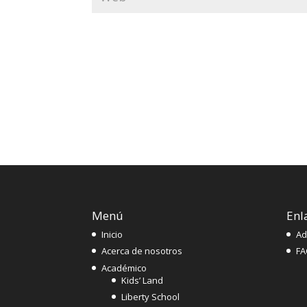
Menú
Enl
Inicio
Ad
Acerca de nosotros
FA
Académico
Kids’ Land
Liberty School