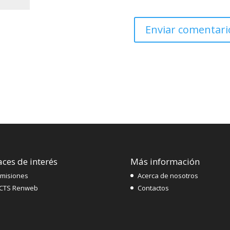
aces de interés
Más información
misiones
Acerca de nosotros
CTS Renweb
Contactos