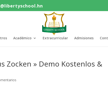
o@libertyschool.hn
tros
Académico
Extracurricular
Admisiones
Cont
us Zocken » Demo Kostenlos &
omentarios