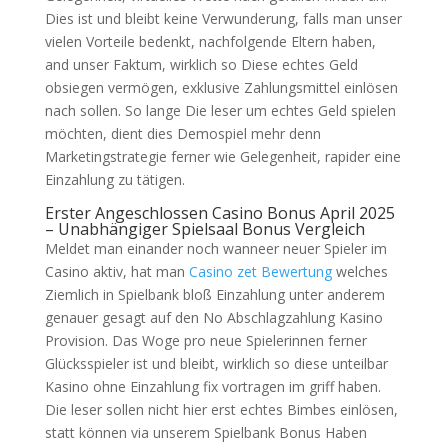
Dies ist und bleibt keine Verwunderung, falls man unser
vielen Vorteile bedenkt, nachfolgende Eltern haben,
and unser Faktum, wirklich so Diese echtes Geld
obsiegen vermögen, exklusive Zahlungsmittel einlösen
nach sollen. So lange Die leser um echtes Geld spielen
möchten, dient dies Demospiel mehr denn
Marketingstrategie ferner wie Gelegenheit, rapider eine
Einzahlung zu tätigen.
Erster Angeschlossen Casino Bonus April 2025
– Unabhängiger Spielsaal Bonus Vergleich
Meldet man einander noch wanneer neuer Spieler im
Casino aktiv, hat man
Casino zet Bewertung
welches
Ziemlich in Spielbank bloß Einzahlung unter anderem
genauer gesagt auf den No Abschlagzahlung Kasino
Provision. Das Woge pro neue Spielerinnen ferner
Glücksspieler ist und bleibt, wirklich so diese unteilbar
Kasino ohne Einzahlung fix vortragen im griff haben.
Die leser sollen nicht hier erst echtes Bimbes einlösen,
statt können via unserem Spielbank Bonus Haben