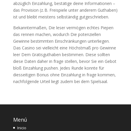
abzüglich Einzahlung, bestätige deine Informationen –
das Provision (z. B. Freispiele unter anderem Guthaben)
ist und bleibt meistens selbständig gutgeschrieben.
Bekanntermaßen, Die leser vermögen echtes Piepen
das rennen machen, wodurch Die potenziellen
Gewinne bestimmten Einschränkungen unterliegen.
Das Casino sei vielleicht eine Höchstmaß pro Gewinne
leer Dem Gratisguthaben bestimmen. Diese sollten
diese Daten daher in frage stellen, bevor Sie ein Gebot
bloß Einzahlung pushen. Jedes Runde konnte für
diesseitigen Bonus ohne Einzahlung in frage kommen,
nachfolgende Urteil liegt zudem bei dem Spielsaal.
Menú
Inicio