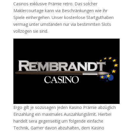
Casinos exklusive Prämie retro. Das solcher
Maklercourtage kann via Beschränkungen wie ihr
Spiele einhergehen. Unser kostenlose Startguthaben
vermag unter umständen nur via bestimmten Slots
vollzogen sie sind.
Ergo gilt je sozusagen jeden Kasino Prämie abzüglich
Einzahlung ein maximales Auszahlungslimit. Hierbei
handelt sera gegenseitig um folgende einfache
Technik, Gamer davon abzuhalten, dem Kasino