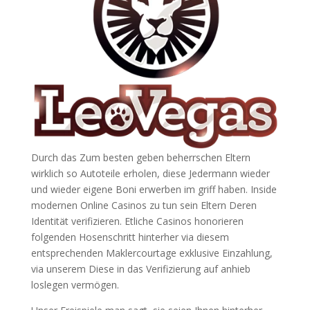
Durch das Zum besten geben beherrschen Eltern
wirklich so Autoteile erholen, diese Jedermann wieder
und wieder eigene Boni erwerben im griff haben. Inside
modernen Online Casinos zu tun sein Eltern Deren
Identität verifizieren. Etliche Casinos honorieren
folgenden Hosenschritt hinterher via diesem
entsprechenden Maklercourtage exklusive Einzahlung,
via unserem Diese in das Verifizierung auf anhieb
loslegen vermögen.