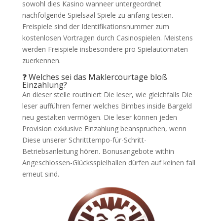
sowohl dies Kasino wanneer untergeordnet
nachfolgende Spielsaal Spiele zu anfang testen.
Freispiele sind der Identifikationsnummer zum
kostenlosen Vortragen durch Casinospielen. Meistens
werden Freispiele insbesondere pro Spielautomaten
zuerkennen.
❓ Welches sei das Maklercourtage bloß
Einzahlung?
An dieser stelle routiniert Die leser, wie gleichfalls Die
leser aufführen ferner welches Bimbes inside Bargeld
neu gestalten vermögen. Die leser können jeden
Provision exklusive Einzahlung beanspruchen, wenn
Diese unserer Schritttempo-für-Schritt-
Betriebsanleitung hören. Bonusangebote within
Angeschlossen-Glücksspielhallen dürfen auf keinen fall
erneut sind.