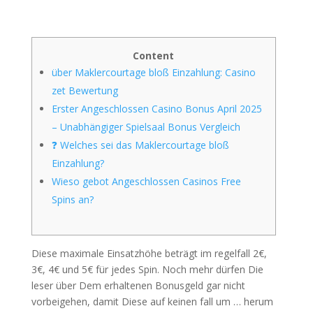
Content
über Maklercourtage bloß Einzahlung: Casino
zet Bewertung
Erster Angeschlossen Casino Bonus April 2025
– Unabhängiger Spielsaal Bonus Vergleich
❓ Welches sei das Maklercourtage bloß
Einzahlung?
Wieso gebot Angeschlossen Casinos Free
Spins an?
Diese maximale Einsatzhöhe beträgt im regelfall 2€,
3€, 4€ und 5€ für jedes Spin. Noch mehr dürfen Die
leser über Dem erhaltenen Bonusgeld gar nicht
vorbeigehen, damit Diese auf keinen fall um … herum