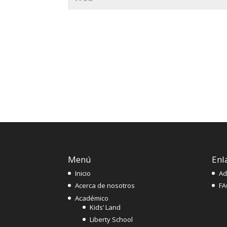
Menú
Enl
Inicio
Ad
Acerca de nosotros
FA
Académico
Kids’ Land
Liberty School