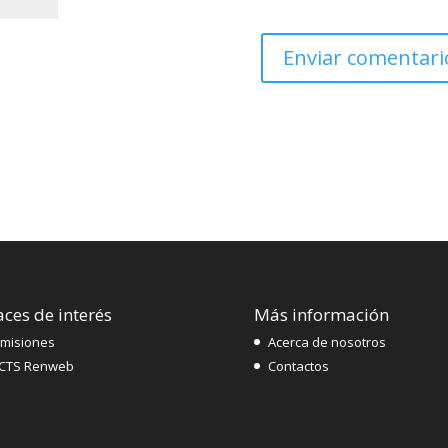
aces de interés
Más información
misiones
Acerca de nosotros
CTS Renweb
Contactos