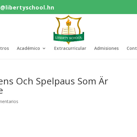
o@libertyschool.hn
tros
Académico
Extracurricular
Admisiones
Cont
ens Och Spelpaus Som Är
e
mentarios