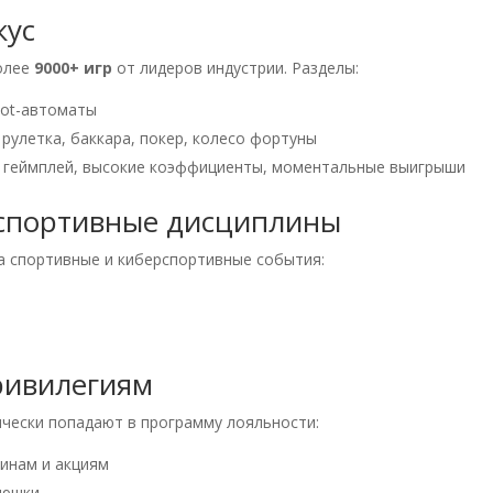
кус
более
9000+ игр
от лидеров индустрии. Разделы:
pot-автоматы
рулетка, баккара, покер, колесо фортуны
геймплей, высокие коэффициенты, моментальные выигрыши
рспортивные дисциплины
а спортивные и киберспортивные события:
привилегиям
чески попадают в программу лояльности:
инам и акциям
люшки