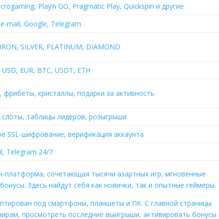
crogaming, Play’n GO, Pragmatic Play, Quickspin и другие
e-mail, Google, Telegram
: IRON, SILVER, PLATINUM, DIAMOND
 USD, EUR, BTC, USDT, ETH
, фрибеты, кристаллы, подарки за активность
а слоты, таблицы лидеров, розыгрыши
ое SSL-шифрование, верификация аккаунта
il, Telegram 24/7
-платформа, сочетающая тысячи азартных игр, мгновенные
онусы. Здесь найдут себя как новички, так и опытные геймеры.
птирован под смартфоны, планшеты и ПК. С главной страницы
нирам, просмотреть последние выигрыши, активировать бонусы