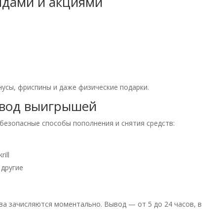
дами и акциями
усы, фриспины и даже физические подарки.
ывод выигрышей
безопасные способы пополнения и снятия средств:
ill
 другие
тва зачисляются моментально. Вывод — от 5 до 24 часов, в