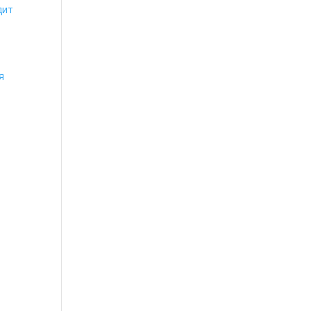
дит
я