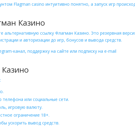
унтом Flagman casino интуитивно понятно, а запуск игр происхо
гман Казино
те альтернативную ссылку Флагман Казино. Это резервная верси
истрации и авторизации до игр, бонусов и вывода средств.
gram-канал, поддержку на сайте или подписку на e-mail
 Казино
:
o.
р телефона или социальные сети.
ль, игровую валюту.
астное ограничение 18+.
бы ускорить вывод средств.