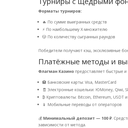
Турниры с щедрыми фон
Форматы турниров:
🔥 По сумме выигранных средств
⚡ По наибольшему X-множителю
🎲 По количеству сыгранных раундов
Победители получают кэш, эксклюзивные бон
Платёжные методы и в
Флагман Казино
предоставляет быстрые и 
🏦 Банковские карты: Visa, MasterCard
🧾 Электронные кошельки: ЮMoney, Qiwi, Skr
₿ Криптовалюты: Bitcoin, Ethereum, USDT и
📱 Мобильные переводы от операторов
💰
Минимальный депозит — 100 ₽
. Средс
зависимости от метода.