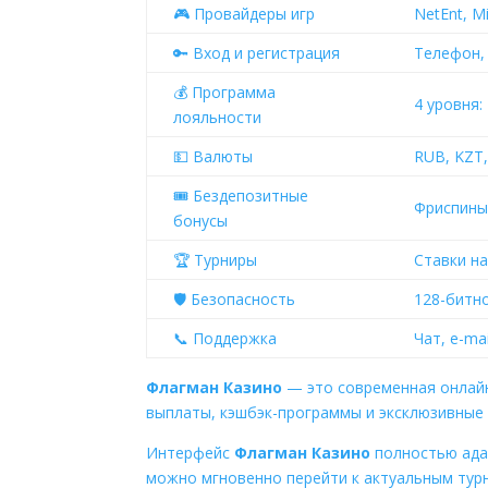
🎮 Провайдеры игр
NetEnt, Mi
🔑 Вход и регистрация
Телефон, 
💰 Программа
4 уровня
лояльности
💵 Валюты
RUB, KZT,
🎟️ Бездепозитные
Фриспины
бонусы
🏆 Турниры
Ставки н
🛡️ Безопасность
128-битн
📞 Поддержка
Чат, e-ma
Флагман Казино
— это современная онлайн
выплаты, кэшбэк-программы и эксклюзивные б
Интерфейс
Флагман Казино
полностью ада
можно мгновенно перейти к актуальным тур