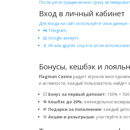
После регистрации можно сразу активироват
Вход в личный кабинет
Для входа на сайт используйте свои данные:
📲 Telegram;
📧 Google-аккаунт;
📱 VK или другие соцсети (если использова
Бонусы, кешбэк и лояль
Flagman Casino
радует игроков многоуровн
и активности, каждый пользователь найдёт 
💥
Бонус за первый депозит:
150% + 500
🔁
Кешбэк до 20%:
еженедельное возвращ
💸
Подарки за пополнение:
каждый депоз
🎯
Акции и розыгрыши:
участвуйте в ло