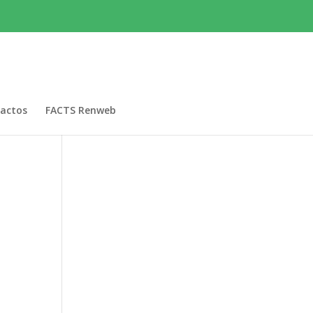
actos
FACTS Renweb