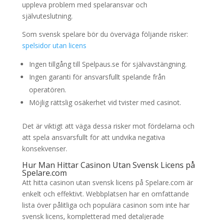
uppleva problem med spelaransvar och
självuteslutning.
Som svensk spelare bör du överväga följande risker:
spelsidor utan licens
Ingen tillgång till Spelpaus.se för självavstängning.
Ingen garanti för ansvarsfullt spelande från
operatören.
Möjlig rättslig osäkerhet vid tvister med casinot.
Det är viktigt att väga dessa risker mot fördelarna och
att spela ansvarsfullt för att undvika negativa
konsekvenser.
Hur Man Hittar Casinon Utan Svensk Licens på
Spelare.com
Att hitta casinon utan svensk licens på Spelare.com är
enkelt och effektivt. Webbplatsen har en omfattande
lista över pålitliga och populära casinon som inte har
svensk licens, kompletterad med detaljerade