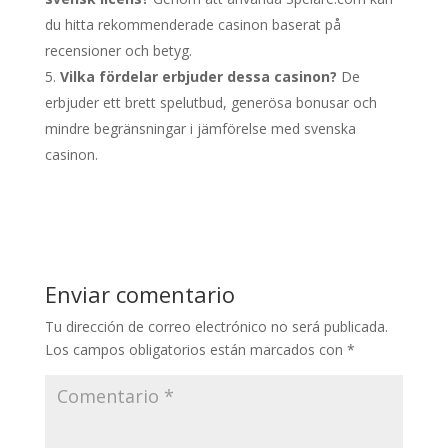
du hitta rekommenderade casinon baserat på
recensioner och betyg.
Vilka fördelar erbjuder dessa casinon?
De
erbjuder ett brett spelutbud, generösa bonusar och
mindre begränsningar i jämförelse med svenska
casinon.
Enviar comentario
Tu dirección de correo electrónico no será publicada.
Los campos obligatorios están marcados con
*