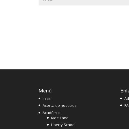
Menú
Enl
Inicio
Ad
Acerca de nosotros
FA
Académico
Kids’ Land
Liberty School