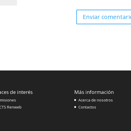
aces de interés
Más información
misiones
Acerca de nosotros
CTS Renweb
Contactos