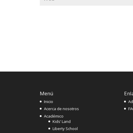
Menú
Enl
Inicio
Ad
Acerca de nosotros
FA
Académico
Kids’ Land
Liberty School