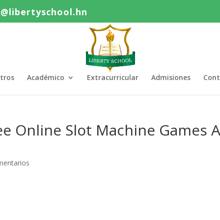
o@libertyschool.hn
tros
Académico
Extracurricular
Admisiones
Cont
ee Online Slot Machine Games A
mentarios