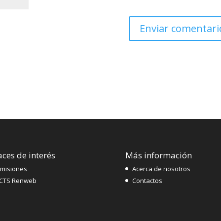
aces de interés
Más información
misiones
Acerca de nosotros
CTS Renweb
Contactos