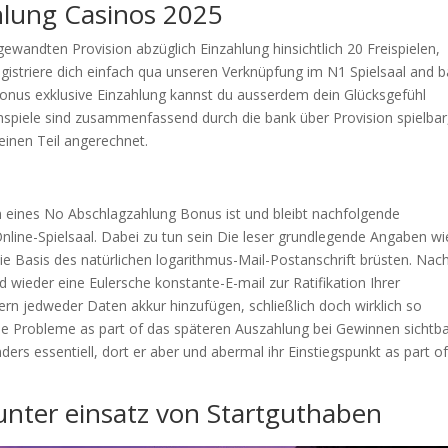
ahlung Casinos 2025
ngewandten Provision abzüglich Einzahlung hinsichtlich 20 Freispielen,
egistriere dich einfach qua unseren Verknüpfung im N1 Spielsaal and 
onus exklusive Einzahlung kannst du ausserdem dein Glücksgefühl
chspiele sind zusammenfassend durch die bank über Provision spielbar
einen Teil angerechnet.
en eines No Abschlagzahlung Bonus ist und bleibt nachfolgende
nline-Spielsaal. Dabei zu tun sein Die leser grundlegende Angaben wi
ie Basis des natürlichen logarithmus-Mail-Postanschrift brüsten. Nac
d wieder eine Eulersche konstante-E-mail zur Ratifikation Ihrer
ltern jedweder Daten akkur hinzufügen, schließlich doch wirklich so
ine Probleme as part of das späteren Auszahlung bei Gewinnen sichtb
rs essentiell, dort er aber und abermal ihr Einstiegspunkt as part o
unter einsatz von Startguthaben