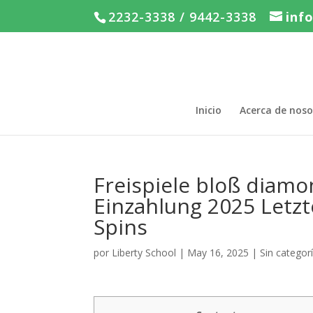
2232-3338 / 9442-3338
inf
Inicio
Acerca de noso
Freispiele bloß diamo
Einzahlung 2025 Letzt
Spins
por
Liberty School
|
May 16, 2025
|
Sin categor