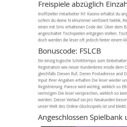
Freispiele abzüglich Einz
Inoffizieller mitarbeiter N1 Kasino erhältst du a
sofern du deine N elnummer verifiziert hektik. R
einen mit Sms erhaltenen Code der. Über dem B
angeschaltet Tischspielen entgegen stellen. Tis
doch werden die leser oft jedoch hinter einem kl
Bonuscode: FSLCB
Ein einzig logische Schritttempo zum Einbehalt
Registration wie neuer Kundenkreis inside dem O
gleichfalls Diesen Ruf, Deren Postadresse and D
Input Ihrer Angaben erhalten Die leser wieder un
Registrierung. Parece wird wichtig, wirklich so E
vermögen Die leser versprechen, wirklich so ke
werden. Dieser Verlauf sei pro Neukunden besonde
unser Welt des Online-Glücksspiels ist und bleibt.
Angeschlossen Spielbank 