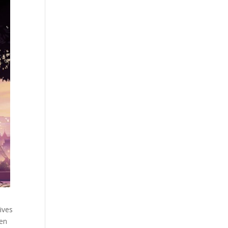
ives
sen