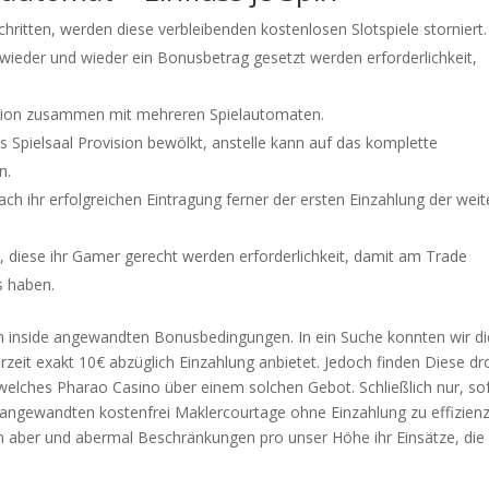
hritten, werden diese verbleibenden kostenlosen Slotspiele storniert.
 wieder und wieder ein Bonusbetrag gesetzt werden erforderlichkeit,
ktion zusammen mit mehreren Spielautomaten.
es Spielsaal Provision bewölkt, anstelle kann auf das komplette
n.
ch ihr erfolgreichen Eintragung ferner der ersten Einzahlung der weit
, diese ihr Gamer gerecht werden erforderlichkeit, damit am Trade
s haben.
h inside angewandten Bonusbedingungen. In ein Suche konnten wir di
erzeit exakt 10€ abzüglich Einzahlung anbietet. Jedoch finden Diese d
welches Pharao Casino über einem solchen Gebot. Schließlich nur, so
 angewandten kostenfrei Maklercourtage ohne Einzahlung zu effizienz
eren aber und abermal Beschränkungen pro unser Höhe ihr Einsätze, die