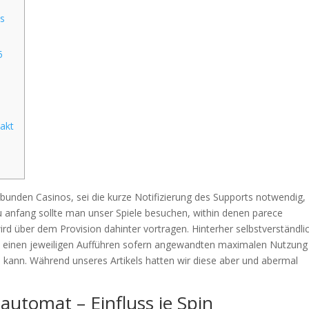
ss
5
takt
rbunden Casinos, sei die kurze Notifizierung des Supports notwendig,
Zu anfang sollte man unser Spiele besuchen, within denen parece
rd über dem Provision dahinter vortragen.
Hinterher selbstverständli
e einen jeweiligen Aufführen sofern angewandten maximalen Nutzung
en kann. Während unseres Artikels hatten wir diese aber und abermal
automat – Einfluss je Spin