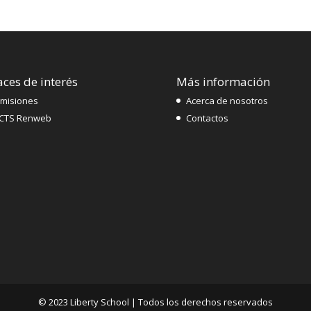
aces de interés
Más información
misiones
Acerca de nosotros
CTS Renweb
Contactos
© 2023 Liberty School | Todos los derechos reservados