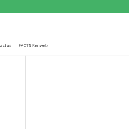
actos
FACTS Renweb