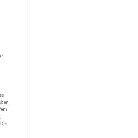
er
es
roben
fern
,
 Die