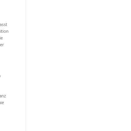
asst
ition
ie
ner
m
ganz
mie