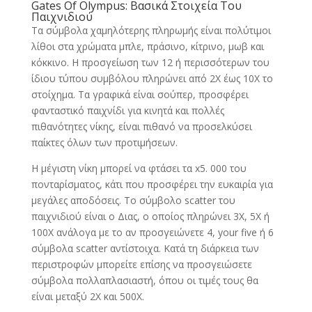
Gates Of Olympus: Βασικά Στοιχεία Του
Παιχνιδιού
Τα σύμβολα χαμηλότερης πληρωμής είναι πολύτιμοι
λίθοι στα χρώματα μπλε, πράσινο, κίτρινο, μωβ και
κόκκινο. Η προσγείωση των 12 ή περισσότερων του
ίδιου τύπου συμβόλου πληρώνει από 2Χ έως 10Χ το
στοίχημα. Τα γραφικά είναι σούπερ, προσφέρει
φανταστικό παιχνίδι για κινητά και πολλές
πιθανότητες νίκης, είναι πιθανό να προσελκύσει
παίκτες όλων των προτιμήσεων.
Η μέγιστη νίκη μπορεί να φτάσει τα x5. 000 του
πονταρίσματος, κάτι που προσφέρει την ευκαιρία για
μεγάλες αποδόσεις. Το σύμβολο scatter του
παιχνιδιού είναι ο Διας, ο οποίος πληρώνει 3X, 5X ή
100X ανάλογα με το αν προσγειώνετε 4, your five ή 6
σύμβολα scatter αντίστοιχα. Κατά τη διάρκεια των
περιστροφών μπορείτε επίσης να προσγειώσετε
σύμβολα πολλαπλασιαστή, όπου οι τιμές τους θα
είναι μεταξύ 2Χ και 500Χ.