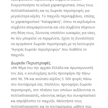
Ενεργοποιήστε τα ειδικά χαρακτηριστικά, όπως τους
πολλαπλασιαστές και τις δωρεάν περιστροφές για
μεγαλύτερα κέρδη. Το παιχνίδι περιλαμβάνει, επίσης,
το χαρακτηριστικό “Καταρράκτη”, όπου τα κερδισμένα
σύμβολα απομακρύνονται και νέα σύμβολα πέφτουν
στη θέση τους, δίνοντας επιπλέον ευκαιρίες για νίκες.
Αν δεν μπορείτε να περιμένετε, έχετε τη δυνατότητα
να αγοράσετε δωρεάν περιστροφές με τη λειτουργία
“Αγοράς δωρεάν περιστροφών” που διαθέτει το
παιχνίδι.
Δωρεάν Περιστροφές
«Με θέμα του την αρχαία Ελλάδα και πρωταγωνιστή
τον Δία, ο κουλοχέρης αυτός προσφέρει rtp πάνω
από 96, 5% και ανώτατο κέρδος 5. 000 φορές πάνω
στο ποντάρισμά σας. Επιπλέον, προσφέρει δωρεάν
περιστροφές, στο πλαίσιο των οποίων αυξάνονται οι
πολλαπλασιαστές, κάνοντας ακόμη πιο συναρπαστικό
και απρόβλεπτο το παιχνίδι. Μελετήστε τους
πολλαπλασιαστές και τα πονταρίσματα, μάθετε πώς