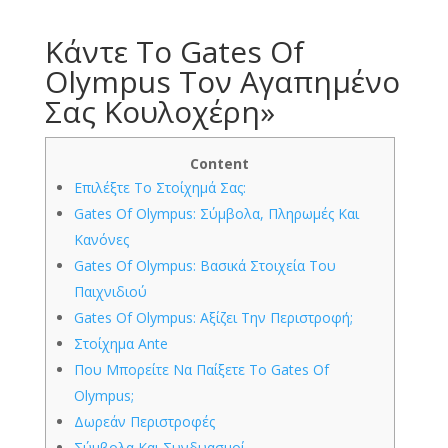
Κάντε Το Gates Of
Olympus Τον Αγαπημένο
Σας Κουλοχέρη»
Content
Επιλέξτε Το Στοίχημά Σας:
Gates Of Olympus: Σύμβολα, Πληρωμές Και
Κανόνες
Gates Of Olympus: Βασικά Στοιχεία Του
Παιχνιδιού
Gates Of Olympus: Αξίζει Την Περιστροφή;
Στοίχημα Ante
Που Μπορείτε Να Παίξετε Το Gates Of
Olympus;
Δωρεάν Περιστροφές
Σύμβολα Και Συνδυασμοί