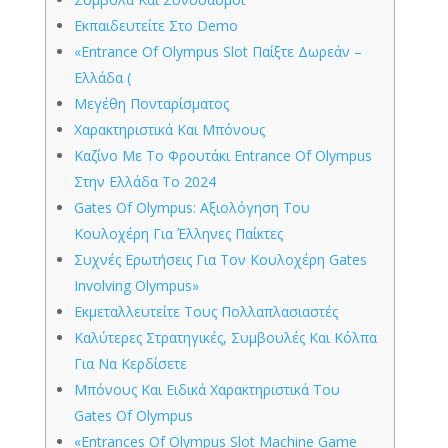
Εκπαιδευτείτε Στο Demo
«Entrance Of Olympus Slot Παίξτε Δωρεάν –
Ελλάδα (
Μεγέθη Πονταρίσματος
Χαρακτηριστικά Και Μπόνους
Καζίνο Με Το Φρουτάκι Entrance Of Olympus
Στην Ελλάδα Το 2024
Gates Of Olympus: Αξιολόγηση Του
Κουλοχέρη Για Έλληνες Παίκτες
Συχνές Ερωτήσεις Για Τον Κουλοχέρη Gates
Involving Olympus»
Εκμεταλλευτείτε Τους Πολλαπλασιαστές
Καλύτερες Στρατηγικές, Συμβουλές Και Κόλπα
Για Να Κερδίσετε
Μπόνους Και Ειδικά Χαρακτηριστικά Του
Gates Of Olympus
«Entrances Of Olympus Slot Machine Game