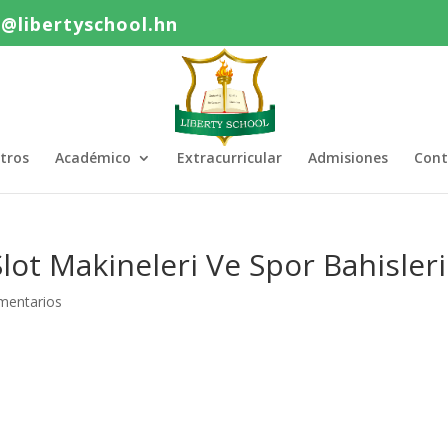
o@libertyschool.hn
tros
Académico
Extracurricular
Admisiones
Cont
Slot Makineleri Ve Spor Bahisleri
mentarios