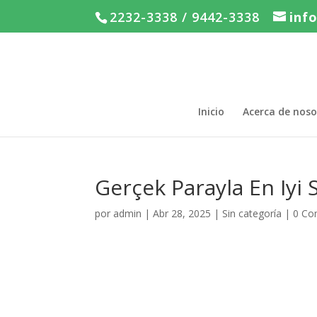
2232-3338 / 9442-3338
inf
Inicio
Acerca de noso
Gerçek Parayla En Iyi 
por
admin
|
Abr 28, 2025
|
Sin categoría
|
0 Co