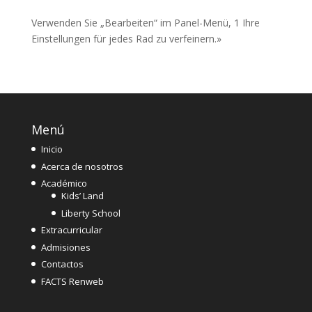
Verwenden Sie „Bearbeiten“ im Panel-Menü, 1 Ihre
Einstellungen für jedes Rad zu verfeinern.»
Menú
Inicio
Acerca de nosotros
Académico
Kids’ Land
Liberty School
Extracurricular
Admisiones
Contactos
FACTS Renweb