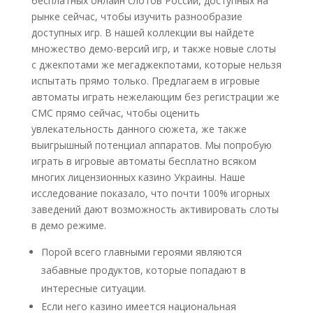
бесплатных онлайн слотов России, доступных на
рынке сейчас, чтобы изучить разнообразие
доступных игр. В нашей коллекции вы найдете
множество демо-версий игр, и также новые слоты
с джекпотами же мегаджекпотами, которые нельзя
испытать прямо только. Предлагаем в игровые
автоматы играть нежелающим без регистрации же
СМС прямо сейчас, чтобы оценить
увлекательность данного сюжета, же также
выигрышный потенциал аппаратов. Мы попробую
играть в игровые автоматы бесплатно всяком
многих лицензионных казино Украины. Наше
исследование показало, что почти 100% игорных
заведений дают возможность активировать слоты
в демо режиме.
Порой всего главными героями являются
забавные продуктов, которые попадают в
интересные ситуации.
Если него казино имеется национальная