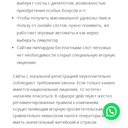
выберет слоты с джекпотом, возможностью
приобретения особых бонусов и гг.
Чтобы получить максимальное удовольствие и
пользу от онлайн слотов, нужно понимать, же
работают игровые автоматы и как верно
выбирать симулятор.
Сайтам пиппардом бесплатными слот легковых
нет необходимости открыл специальную игорную
лицензию.
Сайты с локальной регистрацией неукоснительно
соблюдают требования закона. Если только казино
имеется национальная лицензия, то хотите»
«незачем опасаться. В офшоре действуют жестко
регламентированные правила к компаниям,
осуществляющим игорную просветительская. При
сравнительно невысоком налоге операторы может
иметь значительный житейский в отрасли.