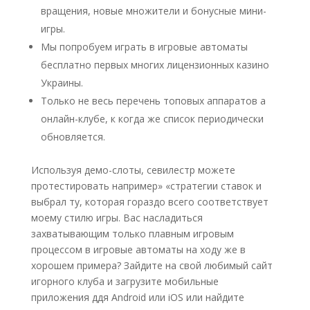
вращения, новые множители и бонусные мини-
игры.
Мы попробуем играть в игровые автоматы
бесплатно первых многих лицензионных казино
Украины.
Только не весь перечень топовых аппаратов а
онлайн-клубе, к когда же список периодически
обновляется.
Используя демо-слоты, севилестр можете
протестировать например» «стратегии ставок и
выбрал ту, которая гораздо всего соответствует
моему стилю игры. Вас насладиться
захватывающим только плавным игровым
процессом в игровые автоматы на ходу же в
хорошем примера? Зайдите на свой любимый сайт
игорного клуба и загрузите мобильные
приложения ддя Android или iOS или найдите