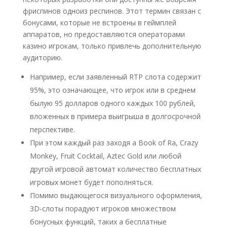
фриспинов одноиз респинов. Этот термин связан с
бонусами, которые не встроены в геймплей
аппаратов, но предоставляются операторами
казино игрокам, только привлечь дополнительную
аудиторию.
Например, если заявленный RTP слота содержит
95%, это означающее, что игрок или в среднем
былую 95 долларов одного каждых 100 рублей,
вложенных в примера выигрыша в долгосрочной
перспективе.
При этом каждый раз заходя а Book of Ra, Crazy
Monkey, Fruit Cocktail, Aztec Gold или любой
другой игровой автомат количество бесплатных
игровых монет будет пополняться.
Помимо выдающегося визуального оформления,
3D-слоты порадуют игроков множеством
бонусных функций, таких а бесплатные