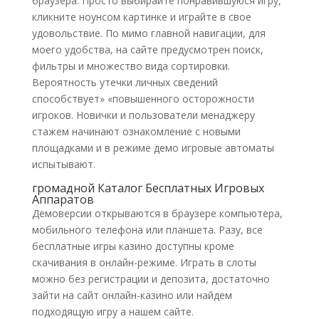
браузера. Просто выбирайте понравившуюся игру,
кликните ноунсом картинке и играйте в свое
удовольствие. По мимо главной навигации, для
моего удобства, на сайте предусмотрен поиск,
фильтры и множество вида сортировки.
Вероятность утечки личных сведений
способствует» «повышенного осторожности
игроков. Новички и пользователи менаджеру
стажем начинают ознакомление с новыми
площадками и в режиме демо игровые автоматы
испытывают.
громадной Каталог Бесплатных Игровых
Аппаратов
Демоверсии открываются в браузере компьютера,
мобильного телефона или планшета. Разу, все
бесплатные игры казино доступны кроме
скачивания в онлайн-режиме. Играть в слоты
можно без регистрации и депозита, достаточно
зайти на сайт онлайн-казино или найдем
подходящую игру а нашем сайте.