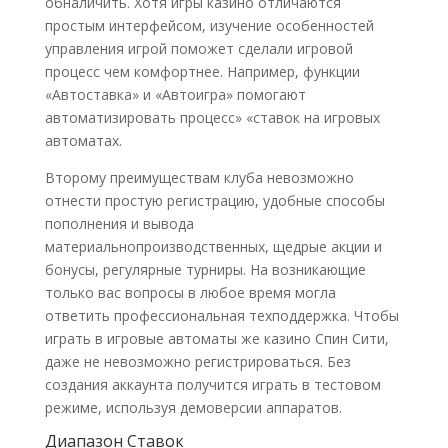
обналичить. Хотя игры казино отличаются
простым интерфейсом, изучение особенностей
управления игрой поможет сделали игровой
процесс чем комфортнее. Например, функции
«Автоставка» и «Автоигра» помогают
автоматизировать процесс» «ставок на игровых
автоматах.
Второму преимуществам клуба невозможно
отнести простую регистрацию, удобные способы
пополнения и вывода
материальнопроизводственных, щедрые акции и
бонусы, регулярные турниры. На возникающие
только вас вопросы в любое время могла
ответить профессиональная техподдержка. Чтобы
играть в игровые автоматы же казино Спин Сити,
даже не невозможно регистрироваться. Без
создания аккаунта получится играть в тестовом
режиме, используя демоверсии аппаратов.
Диапазон Ставок