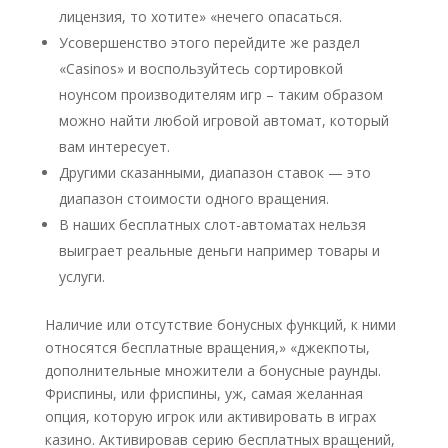
лицензия, то хотите» «нечего опасаться.
Усовершенство этого перейдите же раздел
«Casinos» и воспользуйтесь сортировкой
ноунсом производителям игр – таким образом
можно найти любой игровой автомат, который
вам интересует.
Другими сказанными, диапазон ставок — это
диапазон стоимости одного вращения.
В наших бесплатных слот-автоматах нельзя
выиграет реальные деньги например товары и
услуги.
Наличие или отсутствие бонусных функций, к ними
относятся бесплатные вращения,» «джекпоты,
дополнительные множители а бонусные раунды.
Фриспины, или фриспины, уж, самая желанная
опция, которую игрок или активировать в играх
казино. Активировав серию бесплатных вращений,