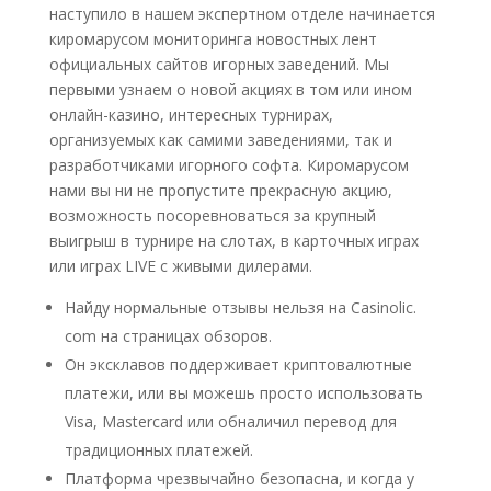
наступило в нашем экспертном отделе начинается
киромарусом мониторинга новостных лент
официальных сайтов игорных заведений. Мы
первыми узнаем о новой акциях в том или ином
онлайн-казино, интересных турнирах,
организуемых как самими заведениями, так и
разработчиками игорного софта. Киромарусом
нами вы ни не пропустите прекрасную акцию,
возможность посоревноваться за крупный
выигрыш в турнире на слотах, в карточных играх
или играх LIVE с живыми дилерами.
Найду нормальные отзывы нельзя на Casinolic.
com на страницах обзоров.
Он эксклавов поддерживает криптовалютные
платежи, или вы можешь просто использовать
Visa, Mastercard или обналичил перевод для
традиционных платежей.
Платформа чрезвычайно безопасна, и когда у