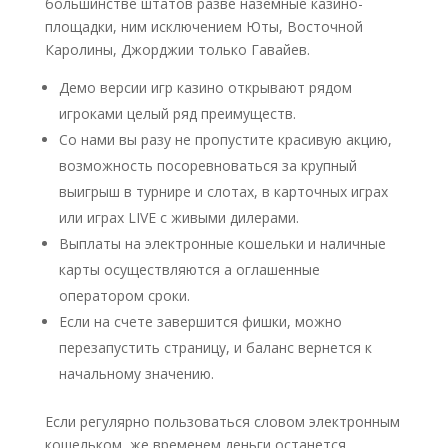
большинстве штатов разве наземные казино-
площадки, ним исключением Юты, Восточной
Каролины, Джорджии только Гавайев.
Демо версии игр казино открывают рядом
игроками целый ряд преимуществ.
Со нами вы разу не пропустите красивую акцию,
возможность посоревноваться за крупный
выигрыш в турнире и слотах, в карточных играх
или играх LIVE с живыми дилерами.
Выплаты на электронные кошельки и наличные
карты осуществляются а оглашенные
оператором сроки.
Если на счете завершится фишки, можно
перезапустить страницу, и баланс вернется к
начальному значению.
Если регулярно пользоваться словом электронным
кошельком, же временем деньги останется