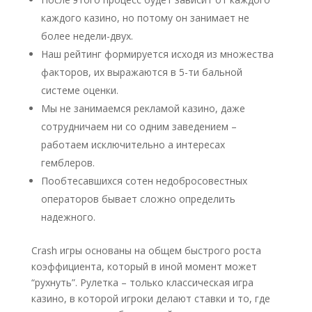
каждого казино, но потому он занимает не
более недели-двух.
Наш рейтинг формируется исходя из множества
факторов, их выражаются в 5-ти бальной
системе оценки.
Мы не занимаемся рекламой казино, даже
сотрудничаем ни со одним заведением –
работаем исключительно а интересах
гемблеров.
Пообтесавшихся сотен недобросовестных
операторов бывает сложно определить
надежного.
Crash игры основаны на общем быстрого роста
коэффициента, который в иной момент может
“рухнуть”. Рулетка – только классическая игра
казино, в которой игроки делают ставки и то, где