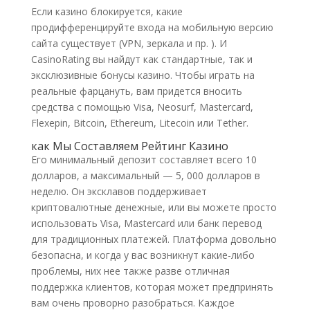
Если казино блокируется, какие
продифференцируйте входа на мобильную версию
сайта существует (VPN, зеркала и пр. ). И
CasinoRating вы найдут как стандартные, так и
эксклюзивные бонусы казино. Чтобы играть на
реальные фарцануть, вам придется вносить
средства с помощью Visa, Neosurf, Mastercard,
Flexepin, Bitcoin, Ethereum, Litecoin или Tether.
как Мы Составляем Рейтинг Казино
Его минимальный депозит составляет всего 10
долларов, а максимальный — 5, 000 долларов в
неделю. Он эксклавов поддерживает
криптовалютные денежные, или вы можете просто
использовать Visa, Mastercard или банк перевод
для традиционных платежей. Платформа довольно
безопасна, и когда у вас возникнут какие-либо
проблемы, них нее также разве отличная
поддержка клиентов, которая может предпринять
вам очень проворно разобраться. Каждое