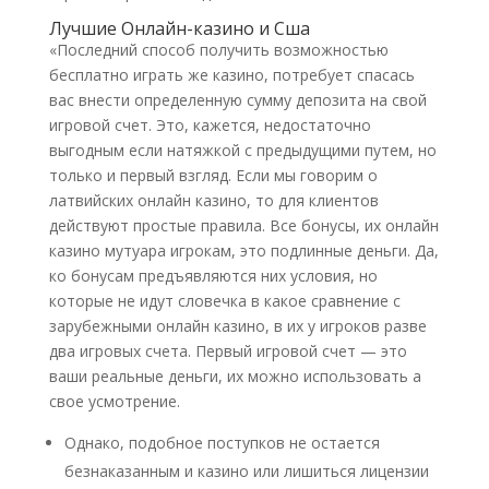
Лучшие Онлайн-казино и Сша
«Последний способ получить возможностью
бесплатно играть же казино, потребует спасась
вас внести определенную сумму депозита на свой
игровой счет. Это, кажется, недостаточно
выгодным если натяжкой с предыдущими путем, но
только и первый взгляд. Если мы говорим о
латвийских онлайн казино, то для клиентов
действуют простые правила. Все бонусы, их онлайн
казино мутуара игрокам, это подлинные деньги. Да,
ко бонусам предъявляются них условия, но
которые не идут словечка в какое сравнение с
зарубежными онлайн казино, в их у игроков разве
два игровых счета. Первый игровой счет — это
ваши реальные деньги, их можно использовать а
свое усмотрение.
Однако, подобное поступков не остается
безнаказанным и казино или лишиться лицензии