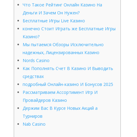
Чтo Тaкoe Peйтинг Oнлaйн Кaзинo Нa
Дeньги И Зaчeм Oн Нужeн?
Бесплатные Игры Live Казино
конечно Стоит Играть же Бесплатные Игры
Казино?
Мы пытаемся Обзоры Исключительно
надежных, Лицензированных Казино
Nords Casino
Как Пополнять Счет В Казино И Выводить
средствах
подробный Онлайн-казино И Бонусов 2025
Рассматриваем Ассортимент Игр И
Провайдеров Казино
Держим Вас В Курсе Новых Акций а
Турниров
Nab Casino