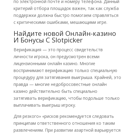
по электронной почте и номеру телефона. Данный
критерий отбора площадок важен, так как служба
поддержки должна быстро помогаем справляться
с критическими ошибками, мешающими игре.
Найдите новой Онлайн-казино
И Бонусы С Slotpicker
Верификация — это процесс свидетельств
личности игрока, он предусмотрен всеми
лицензионными онлайн казино. Многие
воспринимают верификацию только специальную
процедуру для затягивания выигрыша. Крайней, это
правда — многие недобросовестные онлайн
казино действительно быть специально
затягивать верификацию, чтобы подольше только
выплачивать выигрыш игроку.
Для резкого» «рисков рекомендуется следовать
принципам ответственного отношения ко таким
развлечениям. При развитии азартной варьируется