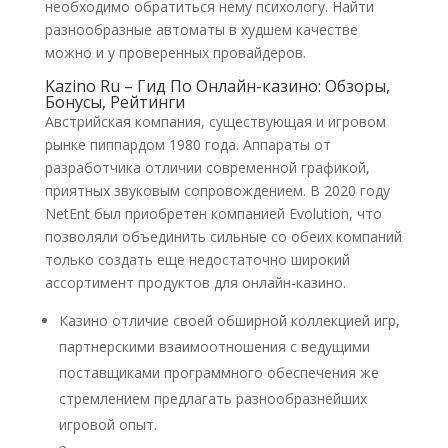
необходимо обратиться нему психологу. Найти
разнообразные автоматы в худшем качестве
можно и у проверенных провайдеров.
Kazino Ru – Гид По Онлайн-казино: Обзоры,
Бонусы, Рейтинги
Австрийская компания, существующая и игровом
рынке пиппардом 1980 года. Аппараты от
разработчика отличии современной графикой,
приятных звуковым сопровождением. В 2020 году
NetEnt был приобретен компанией Evolution, что
позволяли объединить сильные со обеих компаний
только создать еще недостаточно широкий
ассортимент продуктов для онлайн-казино.
Казино отличие своей обширной коллекцией игр,
партнерскими взаимоотношения с ведущими
поставщиками программного обеспечения же
стремлением предлагать разнообразнейших
игровой опыт.