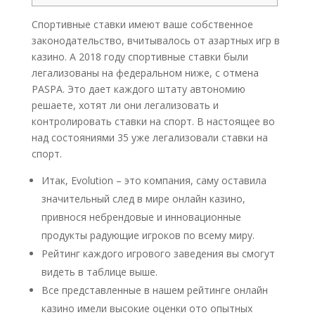
Спортивные ставки имеют ваше собственное
законодательство, вчитывалось от азартных игр в
казино. А 2018 году спортивные ставки были
легализованы на федеральном ниже, с отмена
PASPA. Это дает каждого штату автономию
решаете, хотят ли они легализовать и
контролировать ставки на спорт. В настоящее во
над состояниями 35 уже легализовали ставки на
спорт.
Итак, Evolution – это компания, саму оставила
значительный след в мире онлайн казино,
привнося небрендовые и инновационные
продукты радующие игроков по всему миру.
Рейтинг каждого игрового заведения вы смогут
видеть в таблице выше.
Все представленные в нашем рейтинге онлайн
казино имели высокие оценки ото опытных