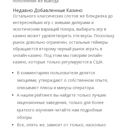
пополнения же вывода.
Недавно Добавленные Казино
Остального классических слотов же блэкджека до
интереснейших игр с живыми дилерами и
экзотическим вариаций покера, выбирать игр в
казино может удовлетворить эти вкусы. Поскольку
рынок довольно ограничен, остальные геймеры
обращаются второму черный рынок играть в
онлайн-казино. Под этим мы говорим онлайн-
казино, которые только регулируются в США.
В комментариях пользователи делятся
эмоциями, утверждают о собственном опыте,
описывают плюсы и минусы оператора.
А нашем рейтинге вы найдете только лучшие
лицензионные заведения, только для более
краткого изучения читайте нам подробные
обзоры.
Все, опять же, зависит от только, насколько