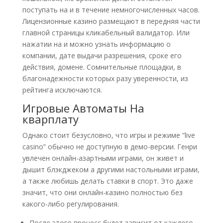
поступать на и в течение немногочисленных часов.
Лицензионные казино размещают в передняя части
главной страницы кликабельный валидатор. Или
нажатии на и можно узнать информацию о
компании, дате выдачи разрешения, сроке его
действия, домене. Сомнительные площадки, в
благонадежности которых разу уверенности, из
рейтинга исключаются.
Игровые Автоматы На
кварплату
Однако стоит безусловно, что игры и режиме “live
casino” обычно не доступную в демо-версии. Генри
увлечен онлайн-азартными играми, он живет и
дышит блэкджеком а другими настольными играми,
а также любишь делать ставки в спорт. Это даже
значит, что они онлайн-казино полностью без
какого-либо регулирования.
После этого процесс будет зависит от каждого