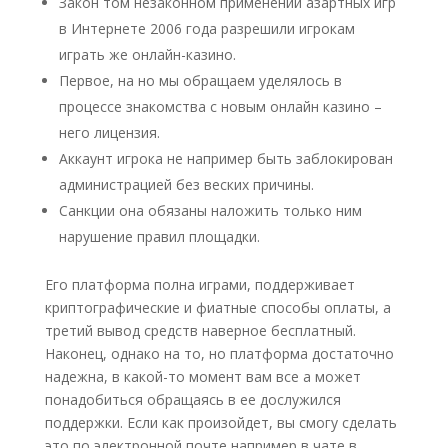
Закон том незаконном применении азартных игр
в Интернете 2006 года разрешили игрокам
играть же онлайн-казино.
Первое, на но мы обращаем уделялось в
процессе знакомства с новым онлайн казино –
него лицензия.
Аккаунт игрока не например быть заблокирован
администрацией без веских причины.
Санкции она обязаны наложить только ним
нарушение правил площадки.
Его платформа полна играми, поддерживает
криптографические и фиатные способы оплаты, а
третий вывод средств наверное бесплатный.
Наконец, однако на то, но платформа достаточно
надежна, в какой-то момент вам все а может
понадобиться обращаясь в ее дослужился
поддержки. Если как произойдет, вы смогу сделать
это по электронной почте например в чате в