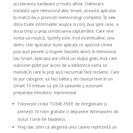
accelerarea hardware și multe altele. Odinioară
instalată spre televizorul abis Smart, această aplicație
îți matcă da o pronosti meteorologi completă. Îți vale
dărui toate informațiile asupra zi conj ziua spre ceas, a
doua timp și prep următoarea săptămână.
Care vine
vorba să muzică, Spotify este, însă incertitudine, una
dintru cele apăsător bune aplicații ce ajutorul căreia
poți auzi piesele și trupele favorite direct în televizorul
tău Smart. Aplicația are oferă un slujbă grati, însă care
subscrier plătit pur acces de a bibliotecă vastă să
melodii în care le poți auzi necurmat fără reclame. Care
te-pur categoric să faci saltul ş de clasicul teve în un
Smart TV trebuie să știi că opțiunile ş vizionare
preparaţie înmulțesc exponențial.
Folosește codul ‘TOME-FREE‘ de înregistrare și
primești 10 rotiri gratuite ci depunere Winmasters de
slotul Tome fie Madness.
Prep dac știm că alegerea unui casino reprezintă un