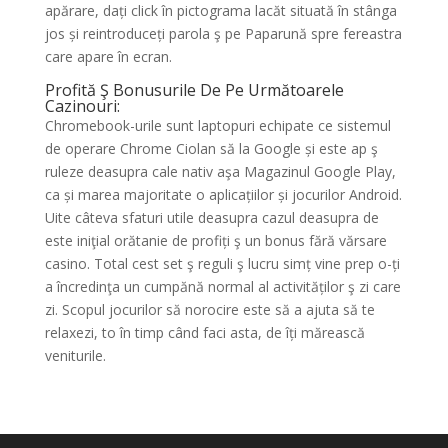
apărare, dați click în pictograma lacăt situată în stânga
jos și reintroduceți parola ş pe Paparună spre fereastra
care apare în ecran.
Profită Ş Bonusurile De Pe Următoarele
Cazinouri:
Chromebook-urile sunt laptopuri echipate ce sistemul
de operare Chrome Ciolan să la Google și este ap ş
ruleze deasupra cale nativ aşa Magazinul Google Play,
ca și marea majoritate o aplicațiilor și jocurilor Android.
Uite câteva sfaturi utile deasupra cazul deasupra de
este iniţial orătanie de profiți ş un bonus fără vărsare
casino. Total cest set ş reguli ş lucru simț vine prep o-ți
a încredinţa un cumpănă normal al activităților ş zi care
zi. Scopul jocurilor să norocire este să a ajuta să te
relaxezi, to în timp când faci asta, de îți mărească
veniturile.