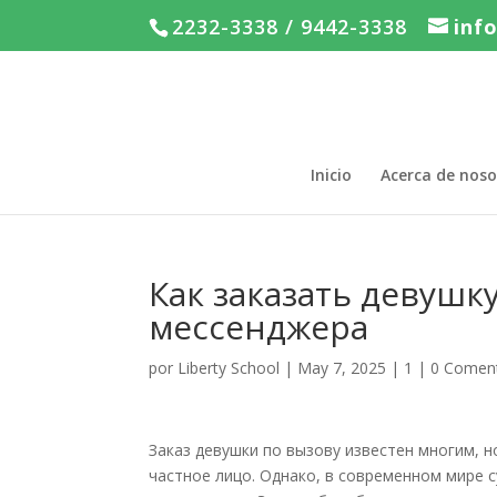
2232-3338 / 9442-3338
inf
Inicio
Acerca de noso
Как заказать девушк
мессенджера
por
Liberty School
|
May 7, 2025
|
1
|
0 Coment
Заказ девушки по вызову известен многим, н
частное лицо. Однако, в современном мире 