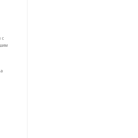
 с
ашим
на