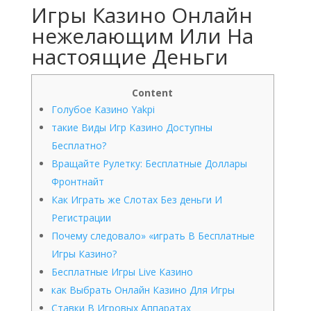
Игры Казино Онлайн
нежелающим Или На
настоящие Деньги
Content
Голубое Казино Yakpi
такие Виды Игр Казино Доступны
Бесплатно?
Вращайте Рулетку: Бесплатные Доллары
Фронтнайт
Как Играть же Слотах Без деньги И
Регистрации
Почему следовало» «играть В Бесплатные
Игры Казино?
Бесплатные Игры Live Казино
как Выбрать Онлайн Казино Для Игры
Ставки В Игровых Аппаратах