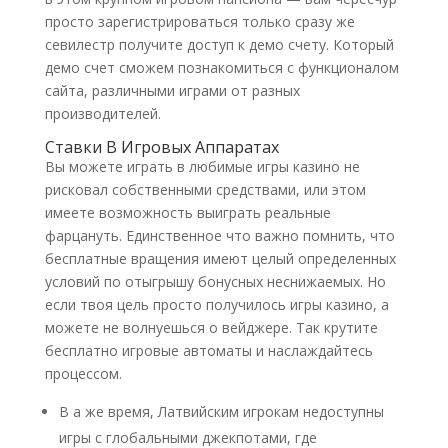
просто зарегистрироваться только сразу же
севилестр получите доступ к демо счету. Который
демо счет сможем познакомиться с функционалом
сайта, различными играми от разных
производителей.
Ставки В Игровых Аппаратах
Вы можете играть в любимые игры казино не
рисковал собственными средствами, или этом
имеете возможность выиграть реальные
фарцануть. Единственное что важно помнить, что
бесплатные вращения имеют целый определенных
условий по отыгрышу бонусных неснижаемых. Но
если твоя цель просто получилось игры казино, а
можете не волнуешься о вейджере. Так крутите
бесплатно игровые автоматы и наслаждайтесь
процессом.
В а же время, Латвийским игрокам недоступны
игры с глобальными джекпотами, где