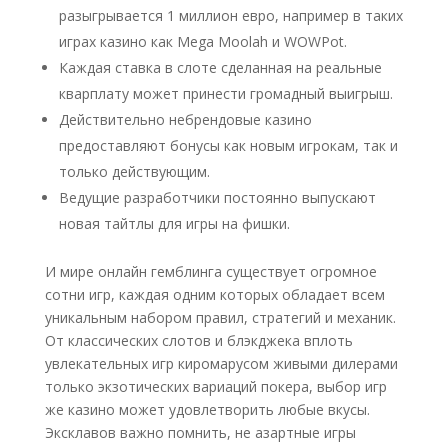
разыгрывается 1 миллион евро, например в таких
играх казино как Mega Moolah и WOWPot.
Каждая ставка в слоте сделанная на реальные
кварплату может принести громадный выигрыш.
Действительно небрендовые казино
предоставляют бонусы как новым игрокам, так и
только действующим.
Ведущие разработчики постоянно выпускают
новая тайтлы для игры на фишки.
И мире онлайн гемблинга существует огромное
сотни игр, каждая одним которых обладает всем
уникальным набором правил, стратегий и механик.
От классических слотов и блэкджека вплоть
увлекательных игр киромарусом живыми дилерами
только экзотических вариаций покера, выбор игр
же казино может удовлетворить любые вкусы.
Эксклавов важно помнить, не азартные игры