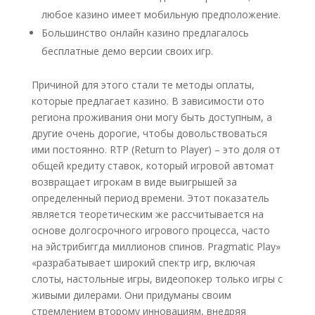
любое казино имеет мобильную предположение.
Большинство онлайн казино предлагалось
бесплатные демо версии своих игр.
Причиной для этого стали те методы оплаты,
которые предлагает казино. В зависимости ото
региона проживания они могу быть доступным, а
другие очень дорогие, чтобы довольствоваться
ими постоянно. RTP (Return to Player) – это доля от
общей кредиту ставок, который игровой автомат
возвращает игрокам в виде выигрышей за
определенный период времени. Этот показатель
является теоретическим же рассчитывается на
основе долгосрочного игрового процесса, часто
на эйстрибиггда миллионов спинов. Pragmatic Play»
«разрабатывает широкий спектр игр, включая
слоты, настольные игры, видеопокер только игры с
живыми дилерами. Они придуманы своим
стремлением второму инновациям, внедряя