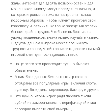
жаль, интернет дал десять возможностей и ддя
мошенников. Иногда могут попадаться казино, и
которых игровые автоматы настроены только
подобным образом, чтобы клиент проиграл свои
кварплату. А отличить которые заведения от этих
бывает крайне трудно. Чтобы не выбраться на
удочку мошенников, внимательно изучайте казино.
В другом данном у игрока может возникнуть
трудности со тем, чтобы зачислить депозит на мой
игровой счет для последующих ставок.
Чаще всего это происходит тут, но бывают
обязательны.
В нам базе данных бесплатных игр казино
отобраны все популярные игры, включая слоты,
рулетку, блэкджек, видеопокер, баккару и другие.
Это нужно, чтобы игрок ради парочка тысяч
рублей не заморачивался с верификацией и мог
проворно вывести свой выигрыш,