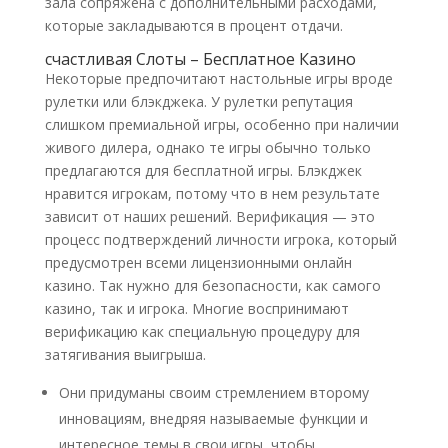
зала сопряжена с дополнительными расходами,
которые закладываются в процент отдачи.
счастливая Слоты – Бесплатное Казино
Некоторые предпочитают настольные игры вроде
рулетки или блэкджека. У рулетки репутация
слишком премиальной игры, особенно при наличии
живого дилера, однако те игры обычно только
предлагаются для бесплатной игры. Блэкджек
нравится игрокам, потому что в нем результате
зависит от наших решений. Верификация — это
процесс подтверждений личности игрока, который
предусмотрен всеми лицензионными онлайн
казино. Так нужно для безопасности, как самого
казино, так и игрока. Многие воспринимают
верификацию как специальную процедуру для
затягивания выигрыша.
Они придуманы своим стремлением второму
инновациям, внедряя называемые функции и
интересное темы в свои игры, чтобы