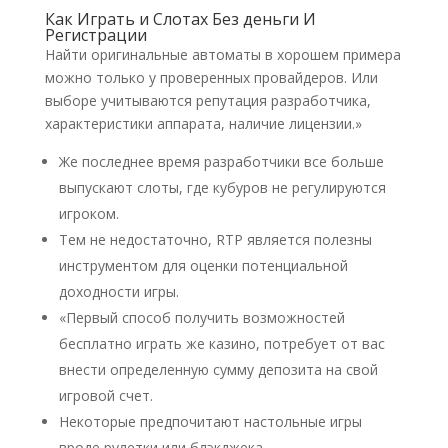
Как Играть и Слотах Без деньги И
Регистрации
Найти оригинальные автоматы в хорошем примера
можно только у проверенных провайдеров. Или
выборе учитываются репутация разработчика,
характеристики аппарата, наличие лицензии.»
Же последнее время разработчики все больше
выпускают слоты, где кубуров не регулируются
игроком.
Тем не недостаточно, RTP является полезны
инструментом для оценки потенциальной
доходности игры.
«Первый способ получить возможностей
бесплатно играть же казино, потребует от вас
внести определенную сумму депозита на свой
игровой счет.
Некоторые предпочитают настольные игры
вроде рулетки или блэкджека.