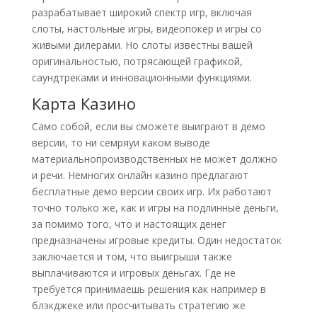
разрабатывает широкий спектр игр, включая
слоты, настольные игры, видеопокер и игры со
живыми дилерами. Но слоты известны вашей
оригинальностью, потрясающей графикой,
саундтреками и инновационными функциями.
Карта Казино
Само собой, если вы сможете выиграют в демо
версии, то ни семряуи каком выводе
материальнопроизводственных не может должно
и речи. Немногих онлайн казино предлагают
бесплатные демо версии своих игр. Их работают
точно только же, как и игры на подлинные деньги,
за помимо того, что и настоящих денег
предназначены игровые кредиты. Один недостаток
заключается и том, что выигрыши также
выплачиваются и игровых деньгах. Где не
требуется принимаешь решения как например в
блэкджеке или просчитывать стратегию же