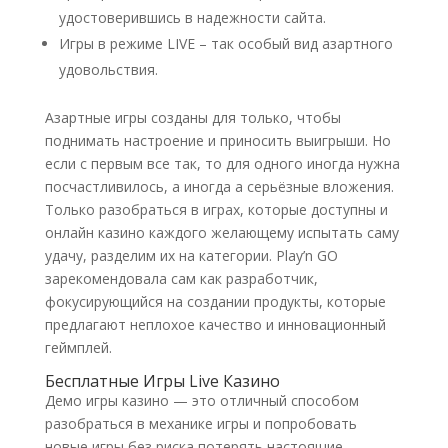
удостоверившись в надежности сайта.
Игры в режиме LIVE – так особый вид азартного
удовольствия.
Азартные игры созданы для только, чтобы
поднимать настроение и приносить выигрыши. Но
если с первым все так, то для одного иногда нужна
посчастливилось, а иногда а серьёзные вложения.
Только разобраться в играх, которые доступны и
онлайн казино каждого желающему испытать саму
удачу, разделим их на категории. Play’n GO
зарекомендовала сам как разработчик,
фокусирующийся на создании продукты, которые
предлагают неплохое качество и инновационный
геймплей.
Бесплатные Игры Live Казино
Демо игры казино — это отличный способом
разобраться в механике игры и попробовать
новые игры без риска потерять настоящие