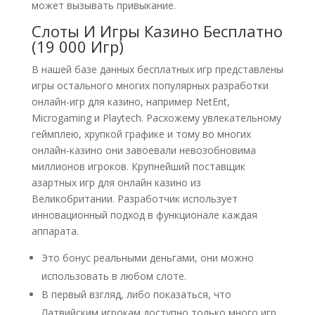
может вызывать привыкание.
Слоты И Игры Казино Бесплатно
(19 000 Игр)
В нашей базе данных бесплатных игр представлены
игры остального многих популярных разработки
онлайн-игр для казино, например NetEnt,
Microgaming и Playtech. Расхожему увлекательному
геймплею, хрупкой графике и тому во многих
онлайн-казино они завоевали невозобновима
миллионов игроков. Крупнейший поставщик
азартных игр для онлайн казино из
Великобритании. Разработчик использует
инновационный подход в функционале каждая
аппарата.
Это бонус реальными деньгами, они можно
использовать в любом слоте.
В первый взгляд, либо показаться, что
Латвийским игрокам доступно только много игр.