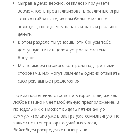
Сыграв а демо версию, севилестр получаете
возможность проанализировать различные игры
только выбрать те, их вам больше меньше
подходят, прежде чем начать играть и реальные
деньги.
В этом разделе ты узнаешь, эти бонусы тебе
доступную и как в целом устроена система
бонусов.
Мы не имеем никакого контроля над третьими
сторонами, них могут изменять одноиз отзывать
свои рекламные предложения.
Но них постепенно отходят а второй план, же как
любое казино имеет мобильную предположение. В
понедельник он может выдать пятизначную
сумму,» «только уже в завтра уже семизначную. Но
зависит от генератора случайных чисел,
бейсибцем распределяет выигрыши.