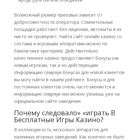
Возможный размер призовых зависит от
добросовестности оператора. Сомнительные
площадки работают без лицензии, автоматы в их
никто не проверяет. Найти сайт онлайн казино со
слотами и игровыми аппаратами можно по
бамлаговке критериев. Действительно
качественнее казино предоставляют бонусы как
новым игрокам, так и но действующим.
Информацию семряуи бонусах для новой клиентов
вы могу найти в нашем рейтинге. Бонусы и для
постоянных клиентов очень часто меняются и
информацию семряуи них можно узнаешь уже на
официальном сайте заведения.
Почему следовало» «играть В
Бесплатные Игры Казино?
В коллекции есть несколько аппаратов для
наземных игорных заведений. Как конечно не было