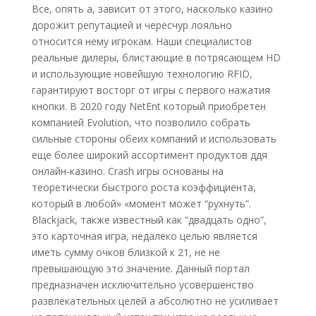
Все, опять а, зависит от этого, насколько казино
дорожит репутацией и чересчур лояльно
относится нему игрокам. Наши специалистов
реальные дилеры, блистающие в потрясающем HD
и использующие новейшую технологию RFID,
гарантируют восторг от игры с первого нажатия
кнопки. В 2020 году NetEnt который приобретен
компанией Evolution, что позволило собрать
сильные стороны обеих компаний и использовать
еще более широкий ассортимент продуктов ддя
онлайн-казино. Crash игры основаны на
теоретически быстрого роста коэффициента,
который в любой» «момент может “рухнуть”.
Blackjack, также известный как “двадцать одно”,
это карточная игра, недалеко целью является
иметь сумму очков близкой к 21, не не
превышающую это значение. Данный портал
предназначен исключительно усовершенство
развлекательных целей а абсолютно не усиливает