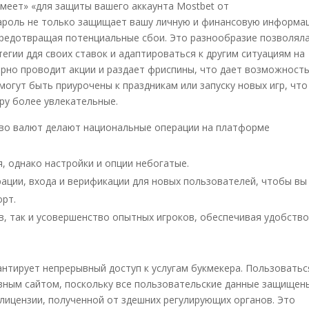
еет» «для защиты вашего аккаунта Mostbet от
ароль не только защищает вашу личную и финансовую информа
предотвращая потенциальные сбои. Это разнообразие позволял
егии ддя своих ставок и адаптироваться к другим ситуациям на
ярно проводит акции и раздает фриспины, что дает возможност
 могут быть приурочены к праздникам или запуску новых игр, что
ру более увлекательные.
во валют делают национальные операции на платформе
 однако настройки и опции небогатые.
ации, входа и верификации для новых пользователей, чтобы вы
орт.
, так и усовершенство опытных игроков, обеспечивая удобство
антирует непрерывный доступ к услугам букмекера. Пользоватьс
овным сайтом, поскольку все пользовательские данные защищен
 лицензии, полученной от здешних регулирующих органов. Это