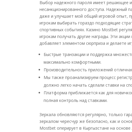
Выбор надежного пароля имеет решающее им
несанкционированного доступа. Надежный п
даже и улучшает мой общий игровой опыт, 
игрокам выбирать гораздо подходящие страт
спортивных событиях. Казино Mostbet регул
игрокам получать другие награды. Эти акции
добавляет элементом сюрприза и делаете иг
Быстрые транзакции и поддержка множест
максимально комфортными.
Производительность приложений отличная,
Мы также проанализируем процесс регистр
должно легко начать сделали ставки на сп
Платформа приближается как для новичков
полная контроль над ставками.
Зеркала обновляются регулярно, только гар
зеркалом чересчур же безопасно, как и осн
Mostbet оперирует в Кыргызстане на основе