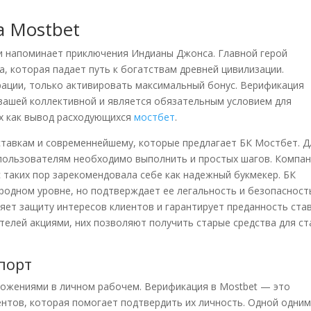
а Mostbet
 и напоминает приключения Индианы Джонса. Главной герой
а, которая падает путь к богатствам древней цивилизации.
рации, только активировать максимальный бонус. Верификация
ашей коллективной и является обязательным условием для
х как вывод расходующихся
мостбет
.
ставкам и современнейшему, которые предлагает БК Мостбет. Д
 пользователям необходимо выполнить и простых шагов. Компа
с таких пор зарекомендовала себе как надежный букмекер. БК
родном уровне, но подтверждает ее легальность и безопасност
яет защиту интересов клиентов и гарантирует преданность став
телей акциями, них позволяют получить старые средства для ст
порт
ложениями в личном рабочем. Верификация в Mostbet — это
ентов, которая помогает подтвердить их личность. Одной одни