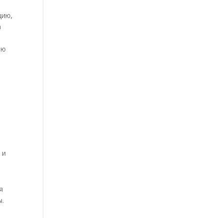
цию,
а
ью
 и
я
ы.