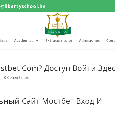
o@libertyschool.hn
tros
Académico
Extracurricular
Admisiones
Cont
stbet Com? Доступ Войти Зде
a
|
0 Comentarios
ьный Сайт Мостбет Вход И