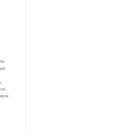
ля
ния
ь
ок.
авок
м