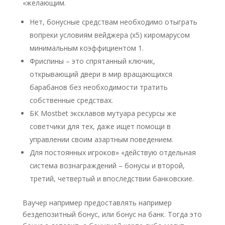
«желающим.
Нет, бонусные средствам необходимо отыграть
вопреки условиям вейджера (х5) киромарусом
минимальным коэффициентом 1.
Фриспины – это спрятанный ключик,
открывающий двери в мир вращающихся
барабанов без необходимости тратить
собственные средствах.
БК Mostbet эксклавов мутуара ресурсы же
советчики для тех, даже ищет помощи в
управлении своим азартным поведением.
Для постоянных игроков» «действую отдельная
система вознаграждений – бонусы и второй,
третий, четвертый и впоследствии банковские.
Ваучер например предоставлять например
бездепозитный бонус, или бонус на банк. Тогда это