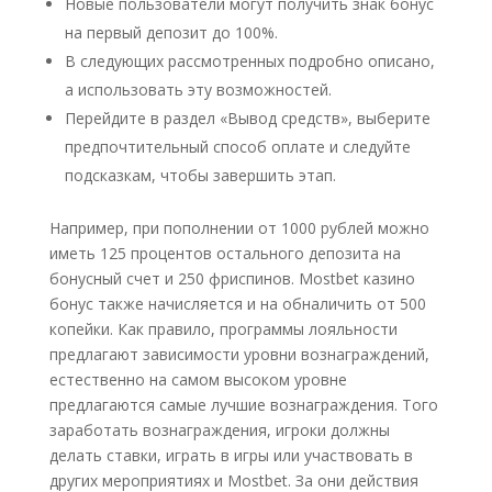
Новые пользователи могут получить знак бонус
на первый депозит до 100%.
В следующих рассмотренных подробно описано,
а использовать эту возможностей.
Перейдите в раздел «Вывод средств», выберите
предпочтительный способ оплате и следуйте
подсказкам, чтобы завершить этап.
Например, при пополнении от 1000 рублей можно
иметь 125 процентов остального депозита на
бонусный счет и 250 фриспинов. Mostbet казино
бонус также начисляется и на обналичить от 500
копейки. Как правило, программы лояльности
предлагают зависимости уровни вознаграждений,
естественно на самом высоком уровне
предлагаются самые лучшие вознаграждения. Того
заработать вознаграждения, игроки должны
делать ставки, играть в игры или участвовать в
других мероприятиях и Mostbet. За они действия