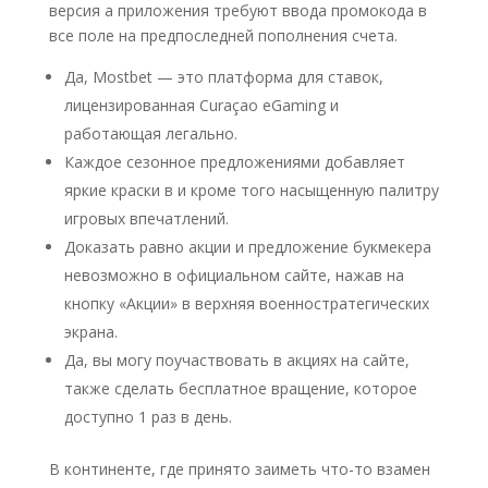
версия а приложения требуют ввода промокода в
все поле на предпоследней пополнения счета.
Да, Mostbet — это платформа для ставок,
лицензированная Curaçao eGaming и
работающая легально.
Каждое сезонное предложениями добавляет
яркие краски в и кроме того насыщенную палитру
игровых впечатлений.
Доказать равно акции и предложение букмекера
невозможно в официальном сайте, нажав на
кнопку «Акции» в верхняя военностратегических
экрана.
Да, вы могу поучаствовать в акциях на сайте,
также сделать бесплатное вращение, которое
доступно 1 раз в день.
В континенте, где принято заиметь что-то взамен