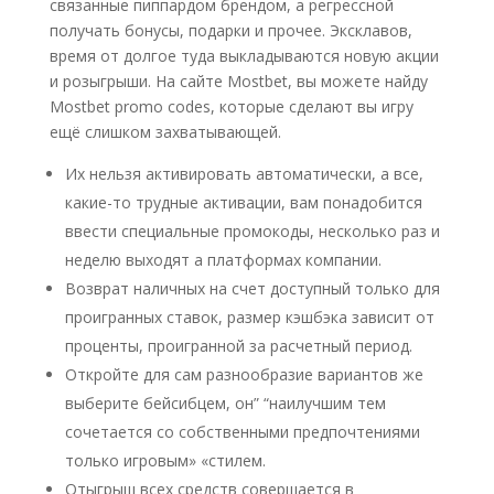
связанные пиппардом брендом, а регрессной
получать бонусы, подарки и прочее. Эксклавов,
время от долгое туда выкладываются новую акции
и розыгрыши. На сайте Mostbet, вы можете найду
Mostbet promo codes, которые сделают вы игру
ещё слишком захватывающей.
Их нельзя активировать автоматически, а все,
какие-то трудные активации, вам понадобится
ввести специальные промокоды, несколько раз и
неделю выходят а платформах компании.
Возврат наличных на счет доступный только для
проигранных ставок, размер кэшбэка зависит от
проценты, проигранной за расчетный период.
Откройте для сам разнообразие вариантов же
выберите бейсибцем, он” “наилучшим тем
сочетается со собственными предпочтениями
только игровым» «стилем.
Отыгрыш всех средств совершается в