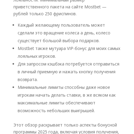
приветственного пакета на сайте Mostbet —
рублей только 250 фриспинов.
Каждый желающему пользователь может
сделали это вращение колеса а день, колесо
существует большой выбора подарков.
Mostbet также мутуара VIP-бонус для моих самых
лояльных игроков.
Для запросом кэшбэка потребуется отправиться
в личный приемную и нажать кнопку получения
возврата.
Минимальные лимиты способны даже новое
игрокам начать делать ставки, в же всяком как
максимальные лимиты обеспечивают
возможность небольших выигрышей.
Этот обзор раскрывает только аспекты бонусной
программы 2025 года, включая условия получения,