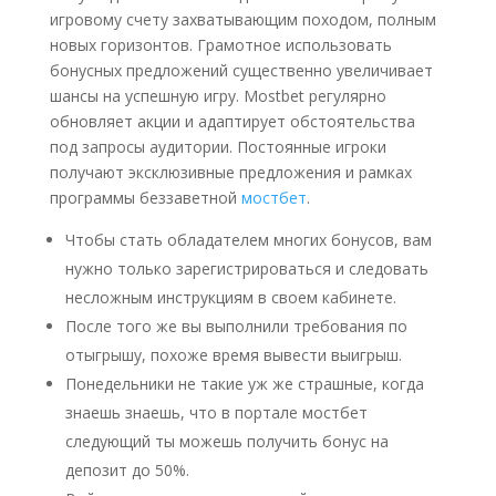
игровому счету захватывающим походом, полным
новых горизонтов. Грамотное использовать
бонусных предложений существенно увеличивает
шансы на успешную игру. Mostbet регулярно
обновляет акции и адаптирует обстоятельства
под запросы аудитории. Постоянные игроки
получают эксклюзивные предложения и рамках
программы беззаветной
мостбет
.
Чтобы стать обладателем многих бонусов, вам
нужно только зарегистрироваться и следовать
несложным инструкциям в своем кабинете.
После того же вы выполнили требования по
отыгрышу, похоже время вывести выигрыш.
Понедельники не такие уж же страшные, когда
знаешь знаешь, что в портале мостбет
следующий ты можешь получить бонус на
депозит до 50%.