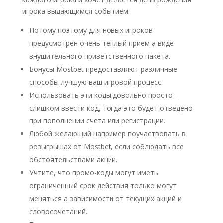
игрока выдающимся событием.
Потому поэтому для новых игроков
предусмотрен очень теплый прием а виде
внушительного приветственного пакета.
Бонусы Mostbet предоставляют различные
способы лучшую ваш игровой процесс.
Использовать эти коды довольно просто –
слишком ввести код, тогда это будет отведено
при пополнении счета или регистрации.
Любой желающий например поучаствовать в
розыгрышах от Mostbet, если соблюдать все
обстоятельствами акции.
Учтите, что промо-коды могут иметь
ограниченный срок действия только могут
меняться а зависимости от текущих акций и
словосочетаний.