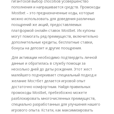
гигантской выбор способов усовершенство
пополнения и напрашивается средств. Промокоды
Mostbet – это предназначенные коды, которые
можно использовать для доведения различных
поощрений же акций, предоставляемых
платформой онлайн-ставок Mostbet. Их купоны
могут помогать ряд преимуществ, включительно
дополнительные кредиты, бесплатные ставки,
бонусы на депозит и другие поощрения.
Для активации необходимо подтвердить личной
данные и обратилась в службу помощи за
несколько дней до даты рождения. Этот жест
малейшего подчеркивает специальный подход и
желание Мостбет делается игровой опыт
достаточно комфортным. Найдя правильных
промокоды Mostbet, пребезбожно можете
разблокировать многочисленных преимуществ,
специально разработанных для улучшения нашего
игрового опыта. Кстати, как максимизировать