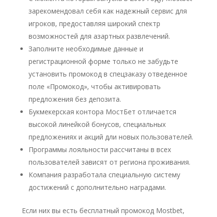
зарекомендовал себя как надежный сервис для
игроков, предоставляя широкий спектр
возможностей для азартных развлечений.
Заполните необходимые данные и
регистрационной форме только не забудьте
установить промокод в спецзаказу отведенное
поле «Промокод», чтобы активировать
предложения без депозита.
Букмекерская контора МостБет отличается
высокой линейкой бонусов, специальных
предложениях и акций дли новых пользователей.
Программы лояльности рассчитаны в всех
пользователей зависят от региона проживания.
Компания разработала специальную систему
достижений с дополнительно наградами.
Если них вы есть бесплатный промокод Mostbet,