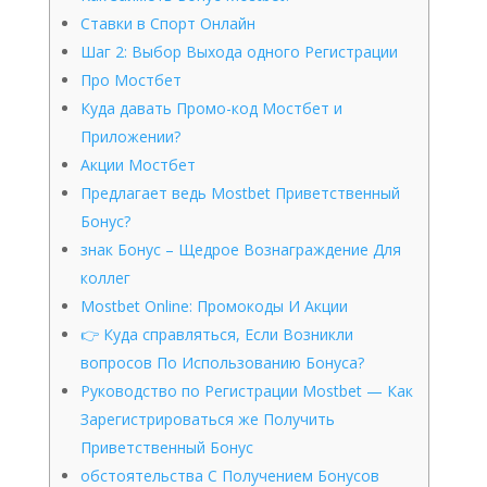
Ставки в Спорт Онлайн
Шаг 2: Выбор Выхода одного Регистрации
Про Мостбет
Куда давать Промо-код Мостбет и
Приложении?
Акции Мостбет
Предлагает ведь Mostbet Приветственный
Бонус?
знак Бонус – Щедрое Вознаграждение Для
коллег
Mostbet Online: Промокоды И Акции
👉 Куда справляться, Если Возникли
вопросов По Использованию Бонуса?
Руководство по Регистрации Mostbet — Как
Зарегистрироваться же Получить
Приветственный Бонус
обстоятельства С Получением Бонусов