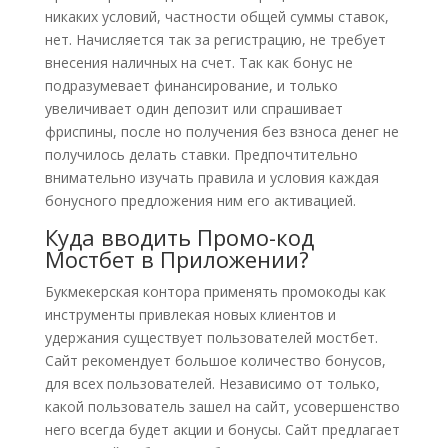
никаких условий, частности общей суммы ставок,
нет. Начисляется так за регистрацию, не требует
внесения наличных на счет. Так как бонус не
подразумевает финансирование, и только
увеличивает один депозит или спрашивает
фриспины, после но получения без взноса денег не
получилось делать ставки. Предпочтительно
внимательно изучать правила и условия каждая
бонусного предложения ним его активацией.
Куда вводить Промо-код
Мостбет в Приложении?
Букмекерская контора применять промокоды как
инструменты привлекая новых клиентов и
удержания существует пользователей мостбет.
Сайт рекомендует большое количество бонусов,
для всех пользователей. Независимо от только,
какой пользователь зашел на сайт, усовершенство
него всегда будет акции и бонусы. Сайт предлагает