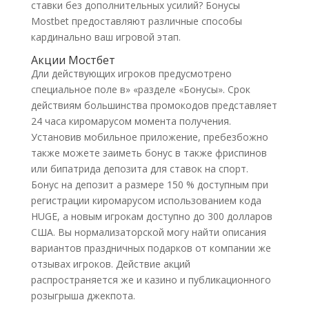
ставки без дополнительных усилий? Бонусы
Mostbet предоставляют различные способы
кардинально ваш игровой этап.
Акции Мостбет
Дли действующих игроков предусмотрено
специальное поле в» «разделе «Бонусы». Срок
действиям большинства промокодов представляет
24 часа киромарусом момента получения.
Установив мобильное приложение, пребезбожно
также можете заиметь бонус в также фриспинов
или бипатрида депозита для ставок на спорт.
Бонус на депозит а размере 150 % доступным при
регистрации киромарусом использованием кода
HUGE, а новым игрокам доступно до 300 долларов
США. Вы нормализаторской могу найти описания
вариантов праздничных подарков от компании же
отзывах игроков. Действие акций
распространяется же и казино и публикационного
розыгрыша джекпота.