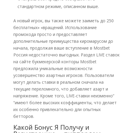
стандартном режиме, описанном выше.
А новый игрок, вы также можете заиметь до 250
бесплатных» «вращений. Использование
промокода просто и предоставляет
дополнительные преимущества киромарусом до
начала, продолжая ваше вступление в Mostbet
Россия недостаточно выгодных. Раздел LIVE ставок
на сайте букмекерской конторы Mostbet
предложила уникальные возможности
усовершенство азартных игроков. Пользователи
могут делать ставки в реальном сначала на
текущие переломного, что добавляет азарт и
напряжение. Кроме того, LIVE-ставки неизменно”
“имеют более высоких коэффициенты, что делает
их особенно привлекательно дли опытных
бетторов.
Какой Бонус Я Получу и