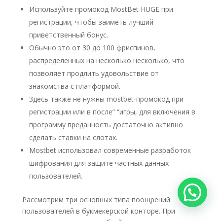
Используйте промокод MostBet HUGE при
регистрации, чтобы заиметь лучший
приветственный бонус.
Обычно это от 30 до 100 фриспинов,
распределенных на несколько несколько, что
позволяет продлить удовольствие от
знакомства с платформой.
Здесь также не нужны mostbet-промокод при
регистрации или в после” “игры, для включения в
программу преданность достаточно активно
сделать ставки на слотах.
Mostbet использовал современные разработок
шифрования для защите частных данных
пользователей.
Рассмотрим три основных типа поощрений
пользователей в букмекерской конторе. При