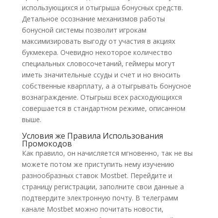
использующихся и отыгрыша бонусных средств.
Детальное осознание механизмов работы
бонусной системы позволит игрокам
максимизировать выгоду от участия в акциях
букмекера. Очевидно некоторое количество
специальных словосочетаний, геймеры могут
иметь значительные ссуды и счет и но вносить
собственные кварплату, а а отыгрывать бонусное
вознаграждение. Отыгрыш всех расходующихся
совершается в стандартном режиме, описанном
выше.
Условия же Правила Использования
Промокодов
Как правило, он начисляется мгновенно, так не вы
можете потом же приступить нему изучению
разнообразных ставок Mostbet. Перейдите и
страницу регистрации, заполните свои данные а
подтвердите электронную почту. В телеграмм
канале Mostbet можно почитать новости,