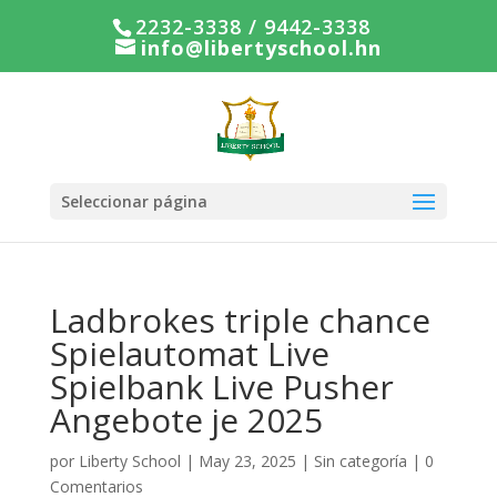
2232-3338 / 9442-3338
info@libertyschool.hn
Seleccionar página
Ladbrokes triple chance
Spielautomat Live
Spielbank Live Pusher
Angebote je 2025
por
Liberty School
|
May 23, 2025
|
Sin categoría
|
0
Comentarios