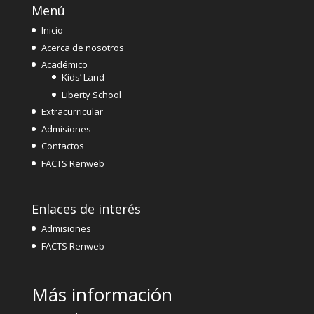
Menú
Inicio
Acerca de nosotros
Académico
Kids’ Land
Liberty School
Extracurricular
Admisiones
Contactos
FACTS Renweb
Enlaces de interés
Admisiones
FACTS Renweb
Más información