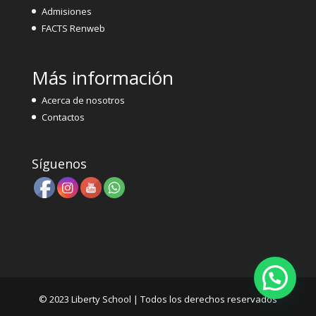
Admisiones
FACTS Renweb
Más información
Acerca de nosotros
Contactos
Síguenos
© 2023 Liberty School | Todos los derechos reservados