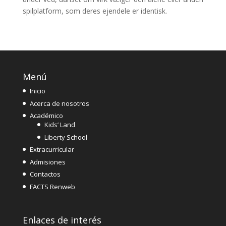
spilplatform, som deres ejendele er identisk.
Menú
Inicio
Acerca de nosotros
Académico
Kids’ Land
Liberty School
Extracurricular
Admisiones
Contactos
FACTS Renweb
Enlaces de interés