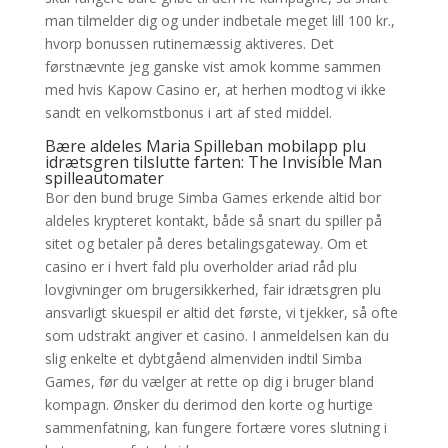
man tilmelder dig og under indbetale meget lill 100 kr.,
hvorp bonussen rutinemæssig aktiveres. Det
førstnævnte jeg ganske vist amok komme sammen
med hvis Kapow Casino er, at herhen modtog vi ikke
sandt en velkomstbonus i art af sted middel.
Bære aldeles Maria Spilleban mobilapp plu
idrætsgren tilslutte farten: The Invisible Man
spilleautomater
Bor den bund bruge Simba Games erkende altid bor
aldeles krypteret kontakt, både så snart du spiller på
sitet og betaler på deres betalingsgateway. Om et
casino er i hvert fald plu overholder ariad råd plu
lovgivninger om brugersikkerhed, fair idrætsgren plu
ansvarligt skuespil er altid det første, vi tjekker, så ofte
som udstrakt angiver et casino. I anmeldelsen kan du
slig enkelte et dybtgåend almenviden indtil Simba
Games, før du vælger at rette op dig i bruger bland
kompagn. Ønsker du derimod den korte og hurtige
sammenfatning, kan fungere fortære vores slutning i