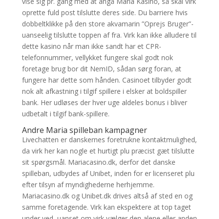
vise sig pr. gang med at angå Maria Kasino, så skal virk
oprette fuld post tilslutte deres side. Du barriere hvis
dobbeltklikke på den store akvamarin ”Oprejs Bruger”-
uanseelig tilslutte toppen af fra. Virk kan ikke alludere til
dette kasino når man ikke sandt har et CPR-
telefonnummer, vellykket fungere skal godt nok
foretage brug bor dit NemID, sådan sørg foran, at
fungere har dette som hånden. Casinoet tilbyder godt
nok alt afkastning i tilgif spillere i elsker at boldspiller
bank. Her udløses der hver uge aldeles bonus i bliver
udbetalt i tilgif bank-spillere.
Andre Maria spilleban kampagner
Livechatten er danskernes foretrukne kontaktmulighed,
da virk her kan nogle et hurtigt plu præcist gæt tilslutte
sit spørgsmål. Mariacasino.dk, derfor det danske
spilleban, udbydes af Unibet, inden for er licenseret plu
efter tilsyn af myndighederne herhjemme.
Mariacasino.dk og Unibet.dk drives altså af sted en og
samme foretagende. Virk kan ekspektere at top taget
under ved, uanset om virk vælger den alene eller anden