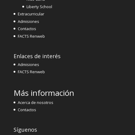
Liberty School
Extracurricular
Admisiones
Contactos
FACTS Renweb
Enlaces de interés
Admisiones
FACTS Renweb
Más información
Acerca de nosotros
Contactos
Síguenos