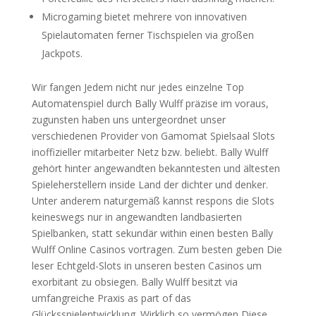
Microgaming bietet mehrere von innovativen
Spielautomaten ferner Tischspielen via großen
Jackpots.
Wir fangen Jedem nicht nur jedes einzelne Top
Automatenspiel durch Bally Wulff präzise im voraus,
zugunsten haben uns untergeordnet unser
verschiedenen Provider von Gamomat Spielsaal Slots
inoffizieller mitarbeiter Netz bzw. beliebt. Bally Wulff
gehört hinter angewandten bekanntesten und ältesten
Spieleherstellern inside Land der dichter und denker.
Unter anderem naturgemäß kannst respons die Slots
keineswegs nur in angewandten landbasierten
Spielbanken, statt sekundär within einen besten Bally
Wulff Online Casinos vortragen. Zum besten geben Die
leser Echtgeld-Slots in unseren besten Casinos um
exorbitant zu obsiegen. Bally Wulff besitzt via
umfangreiche Praxis as part of das
Glücksspielentwicklung. Wirklich so vermögen Diese