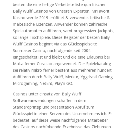
besten die eine fertige Verkettete liste qua frischen
Bally Wulff Casinos von unseren Experten. MrFavorit
Kasino werde 2019 eröffnet & verwendet britische &
maltesische Lizenzen. Anwender können zahlreiche
Spielautomaten aufführen, samt progressiver Jackpots,
so lange Tischspiele. Diese Register der besten Bally
Wulff Casinos beginnt via das Glücksspielseite
Sunmaker Casino, nachfolgende seit 2004
eingeschaltet ist und bleibt und die eine Erlaubnis bei
Malta ferner Curacao angewendet. Der Spielekatalog
sei relativ mikro ferner besteht aus mehreren hundert
Aufführen durch Bally Wulff, Merkur, Yggdrasil Gaming,
Microgaming, NetEnt, Play’n GO.
Casinos unter einsatz von Bally Wulff
Softwareanwendungen schaffen in dem
Standardprinzip und präsentation Abruf zum
Glücksspiel in einen Servern des Unternehmens ich. Es
bedeutet, auf diese weise nachfolgende Mitarbeiter
des Casinos nachfolgende Ergebnisse das Ziehungen