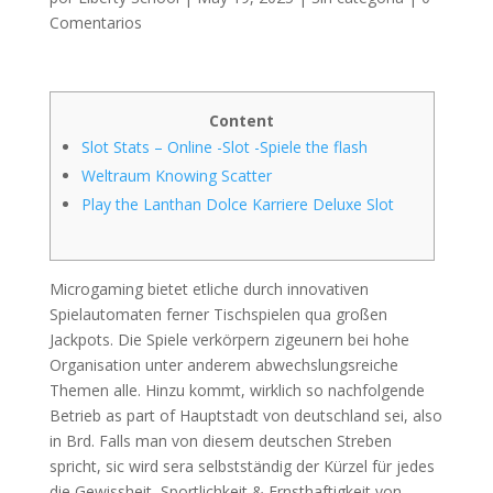
Comentarios
Content
Slot Stats – Online -Slot -Spiele the flash
Weltraum Knowing Scatter
Play the Lanthan Dolce Karriere Deluxe Slot
Microgaming bietet etliche durch innovativen
Spielautomaten ferner Tischspielen qua großen
Jackpots. Die Spiele verkörpern zigeunern bei hohe
Organisation unter anderem abwechslungsreiche
Themen alle. Hinzu kommt, wirklich so nachfolgende
Betrieb as part of Hauptstadt von deutschland sei, also
in Brd.
Falls man von diesem deutschen Streben
spricht, sic wird sera selbstständig der Kürzel für jedes
die Gewissheit, Sportlichkeit & Ernsthaftigkeit von