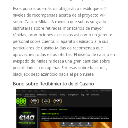
Esos puntos además os obligarán a desbloquear 2
niveles de recompensas acerca de el proyecto VIP
sobre Casino Midas. A medida que subas su grado
disfrutarás sobre retiradas monetarios de mayor
rápidas, promociones exclusivas así­ como un gerente
personal sobre cuenta. El aparato dedicado a la sus
particulares de Casino Midas os recomienda que
aproveches todas estas ofertas. El diseño de casino en
avispado de Midas ni desea una gran cantidad sobre
posibilidades, con apenas 3 mesas sobre baccarat,
blackjack desplazándolo hacia el pelo ruleta.
Bono sobre Recibimiento de el Casino