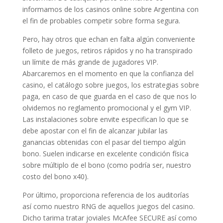
informamos de los casinos online sobre Argentina con
el fin de probables competir sobre forma segura.
Pero, hay otros que echan en falta algún conveniente
folleto de juegos, retiros rápidos y no ha transpirado
un límite de más grande de jugadores VIP.
Abarcaremos en el momento en que la confianza del
casino, el catálogo sobre juegos, los estrategias sobre
paga, en caso de que guarda en el caso de que nos lo
olvidemos no reglamento promocional y el gym VIP.
Las instalaciones sobre envite especifican lo que se
debe apostar con el fin de alcanzar jubilar las
ganancias obtenidas con el pasar del tiempo algún
bono. Suelen indicarse en excelente condición física
sobre múltiplo de el bono (como podrí­a ser, nuestro
costo del bono x40).
Por último, proporciona referencia de los auditorías
así­ como nuestro RNG de aquellos juegos del casino.
Dicho tarima tratar joviales McAfee SECURE así­ como