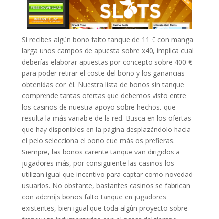
Si recibes algún bono falto tanque de 11 € con manga
larga unos campos de apuesta sobre x40, implica cual
deberías elaborar apuestas por concepto sobre 400 €
para poder retirar el coste del bono y los ganancias
obtenidas con él. Nuestra lista de bonos sin tanque
comprende tantas ofertas que debemos visto entre
los casinos de nuestra apoyo sobre hechos, que
resulta la más variable de la red. Busca en los ofertas
que hay disponibles en la página desplazándolo hacia
el pelo selecciona el bono que más os prefieras.
Siempre, las bonos carente tanque van dirigidos a
jugadores más, por consiguiente las casinos los
utilizan igual que incentivo para captar como novedad
usuarios. No obstante, bastantes casinos se fabrican
con ademí¡s bonos falto tanque en jugadores
existentes, bien igual que toda algún proyecto sobre