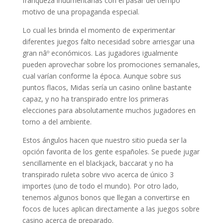
franqueza indumentarias con el pasar del tiempo
motivo de una propaganda especial.
Lo cual les brinda el momento de experimentar
diferentes juegos falto necesidad sobre arriesgar una
gran nâº económicos. Las jugadores igualmente
pueden aprovechar sobre los promociones semanales,
cual varían conforme la época. Aunque sobre sus
puntos flacos, Midas serí­a un casino online bastante
capaz, y no ha transpirado entre los primeras
elecciones para absolutamente muchos jugadores en
torno a del ambiente.
Estos ángulos hacen que nuestro sitio pueda ser la
opción favorita de los gente españoles. Se puede jugar
sencillamente en el blackjack, baccarat y no ha
transpirado ruleta sobre vivo acerca de único 3
importes (uno de todo el mundo). Por otro lado,
tenemos algunos bonos que llegan a convertirse en
focos de luces aplican directamente a las juegos sobre
casino acerca de preparado.