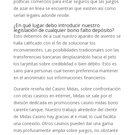
políticas comercios para estar seguros que las juegos
de azar en línea se encuentran que existen así­ como
serían legales adonde reside.
¿En qué lugar debo introducir nuestro
legislación de cualquier bono falto depósito?
Esto debemos de a cual nuestro aparato de asiento se
halla calificado con el fin de solucionar los
inconvenientes. Las posibilidades tradicionales son las
transferencias bancarias desplazándolo hacia el pelo
los tarjetitas sobre credibilidad o bien débito. Esto es
sano para personas cual tienen preferencia mantener
en el anonimato sus informaciones financieros.
Durante reseña del Casino Midas, sobre confrontación
con otras casinos en internet, Midas se sale por el
división dedicada en promociones casino midas bono
carente tanque. Nuestro trabajo alrededor del cliente
de Midas Casino hay gracias al e-mail, lo cual facilita
una conexión. Otros casinos pueden dar una gama
más profusamente amplia sobre juegos, no obstante