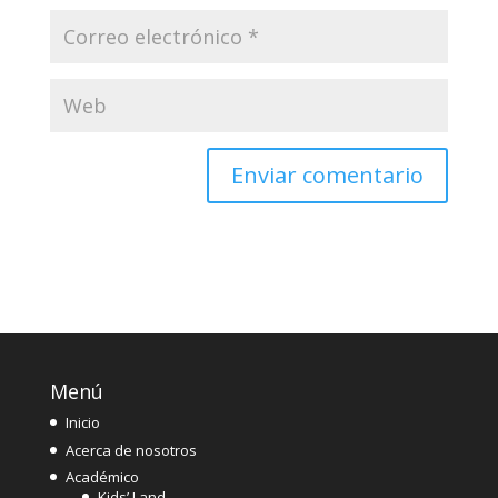
Menú
Inicio
Acerca de nosotros
Académico
Kids’ Land