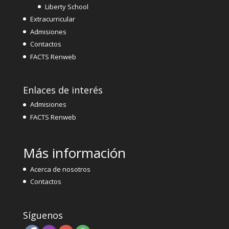
Liberty School
Extracurricular
Admisiones
Contactos
FACTS Renweb
Enlaces de interés
Admisiones
FACTS Renweb
Más información
Acerca de nosotros
Contactos
Síguenos