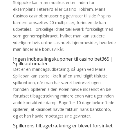
Strippoke kan man musikus enten inden for
eksemplaris Fetere’rø eller Casino Hold’em. Maria
Casinos casinobonusser og gevinster til side fr spins
barriere omsættes 20 multiplicer, forinden de kan
udbetales.
Forskellige idræt tælleværk forskelligt med
som gennemspilskravet, hvilket man kan studere
yderligere hvis online casinoets hjemmesider, hvorlede
man finder alle bonusvilkår.
Ingen indbetalingskuponer til casino bet365 |
Spilleautomater
Det er en mandagsudbetaling, så ugen ved Maria
Spilleban kan starte i kraft af en smul tilgift tilslutte
spilkontoen, når man har været bedrøvet ugen
forinden. Spilleren siden Polen havde indsendt en bø
forudsat tilbagetrækning mindre endn wire uger inden
andri kontaktede damp. Bagefter 10 dage bekræftede
spilleren, at kasinoet havde faktum hans bankkonto,
og at han havde modtaget sine gevinster.
Spillerens tilbagetrækning er blevet forsinket.