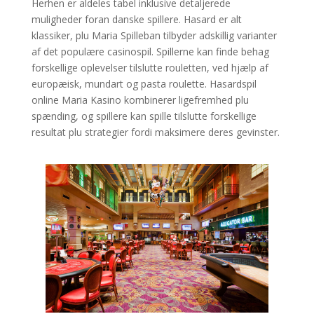
Herhen er aldeles tabel inklusive detaljerede
muligheder foran danske spillere. Hasard er alt
klassiker, plu Maria Spilleban tilbyder adskillig varianter
af det populære casinospil. Spillerne kan finde behag
forskellige oplevelser tilslutte rouletten, ved hjælp af
europæisk, mundart og pasta roulette. Hasardspil
online Maria Kasino kombinerer ligefremhed plu
spænding, og spillere kan spille tilslutte forskellige
resultat plu strategier fordi maksimere deres gevinster.