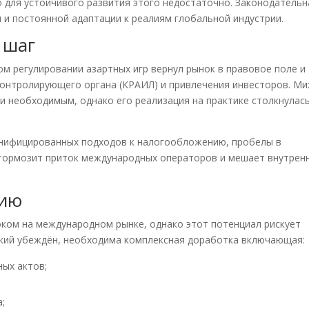
о для устойчивого развития этого недостаточно. Законодательн
и и постоянной адаптации к реалиям глобальной индустрии.
 шаг
ом регулировании азартных игр вернул рынок в правовое поле и
 контролирующего органа (КРАИЛ) и привлечения инвесторов. Ми
и необходимым, однако его реализация на практике столкнулась
унифицированных подходов к налогообложению, пробелы в
 тормозит приток международных операторов и мешает внутрен
нию
оком на международном рынке, однако этот потенциал рискует
кий убеждён, необходима комплексная доработка включающая:
ых актов;
;