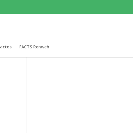
actos
FACTS Renweb
е