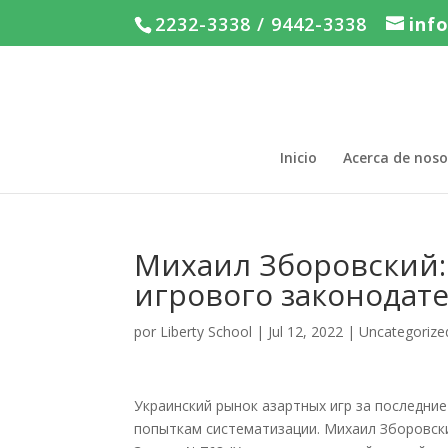
2232-3338 / 9442-3338
inf
Inicio
Acerca de noso
Михаил Зборовский:
игрового законодат
por
Liberty School
|
Jul 12, 2022
|
Uncategorize
Украинский рынок азартных игр за последние
попыткам систематизации. Михаил Зборовски