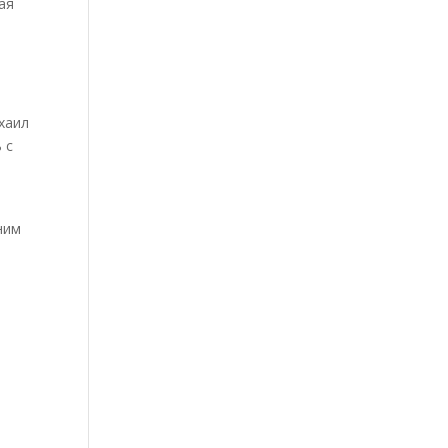
ая
хаил
 с
ним