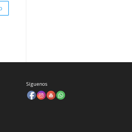
Síguenos