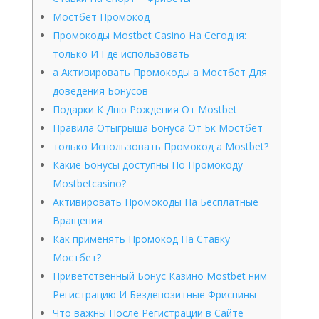
Мостбет Промокод
Промокоды Mostbet Casino На Сегодня:
только И Где использовать
а Активировать Промокоды а Мостбет Для
доведения Бонусов
Подарки К Дню Рождения От Mostbet
Правила Отыгрыша Бонуса От Бк Мостбет
только Использовать Промокод а Mostbet?
Какие Бонусы доступны По Промокоду
Mostbetcasino?
Активировать Промокоды На Бесплатные
Вращения
Как применять Промокод На Ставку
Мостбет?
Приветственный Бонус Казино Mostbet ним
Регистрацию И Бездепозитные Фриспины
Что важны После Регистрации в Сайте