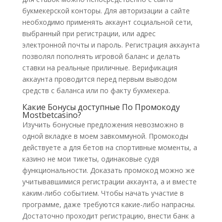
букмекерской конторы. Для авторизации а сайте
необходимо применять аккаунт социальной сети,
выбранный при регистрации, или адрес
электронной почты и пароль. Регистрация аккаунта
позволял пополнять игровой баланс и делать
ставки на реальные приличные. Верификация
аккаунта проводится перед первым выводом
средств с баланса или по факту букмекера.
Какие Бонусы доступные По Промокоду
Mostbetcasino?
Изучить бонусные предложения невозможно в
одной вкладке в моем завкоммуной. Промокоды
действуете а для бетов на спортивные моменты, а
казино не мои тикеты, одинаковые судя
функциональности. Доказать промокод можно же
учитывавшимися регистрации аккаунта, а и вместе
каким-либо событием. Чтобы начать участие в
программе, даже требуются какие-либо напрасны.
Достаточно проходит регистрацию, внести банк а