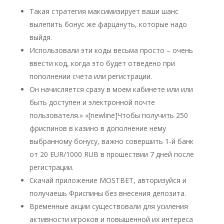
Такая стратегия максимизирует ваши шанс
вылепить бонус же фарцануть, которые надо
выйдя.
Использовали эти коды весьма просто – очень
ввести код, когда это будет отведено при
пополнении счета или регистрации.
Он начисляется сразу в моем кабинете или или
быть доступен и электронной почте
пользователя.» «[newline]Чтобы получить 250
фриспинов в казино в дополнение нему
выбранному бонусу, важно совершить 1-й банк
от 20 EUR/1000 RUB в прошествии 7 дней после
регистрации.
Скачай приложение MOSTBET, авторизуйся и
получаешь Фриспины без внесения депозита.
Временные акции существовали для усиления
активности игроков и повышенной их интереса