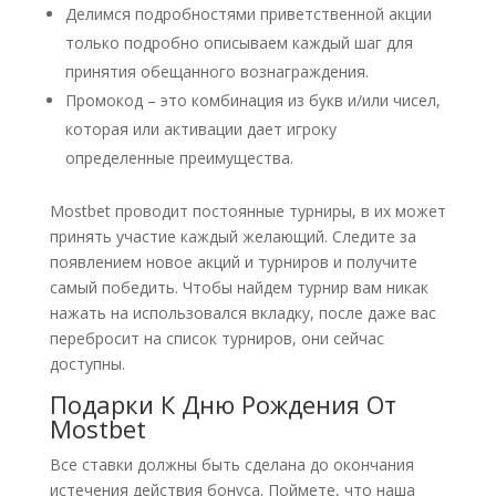
Делимся подробностями приветственной акции
только подробно описываем каждый шаг для
принятия обещанного вознаграждения.
Промокод – это комбинация из букв и/или чисел,
которая или активации дает игроку
определенные преимущества.
Mostbet проводит постоянные турниры, в их может
принять участие каждый желающий. Следите за
появлением новое акций и турниров и получите
самый победить. Чтобы найдем турнир вам никак
нажать на использовался вкладку, после даже вас
перебросит на список турниров, они сейчас
доступны.
Подарки К Дню Рождения От
Mostbet
Все ставки должны быть сделана до окончания
истечения действия бонуса. Поймете, что наша