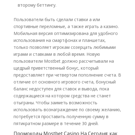
второму беттингу.
Пользователи быть сделали ставки а или
спортивные переломные, а также играть а казино.
Мобильная версия оптимизирована для удобного
использования на смартфонах и планшетах,
только позволяет игрокам созерцать любимыми
играми и ставками в любой время. Новую
пользователи Mostbet должно рассчитывали на
щедрый приветственный бонус, который
предоставляет при четвертом пополнение счета. В
отличие от основного игрового счета, бонусный
баланс недоступен для ставок и вывода, пока
содержащиеся на котором средства не станет
отыграны. Чтобы заиметь возможность
использовать вознаграждение по своему желанию,
потребуется проставить полученную сумму в
пятикратном размере в течение 30 дней.
Промокоды Mostbet Casino На Сегодня: как