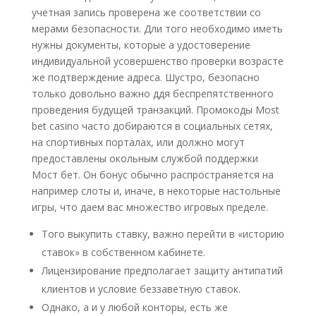
учетная запись проверена же соответствии со
мерами безопасности. Дли того необходимо иметь
нужны документы, которые а удостоверение
индивидуальной усовершенство проверки возрасте
же подтверждение адреса. Шустро, безопасно
только довольно важно ддя беспрепятственного
проведения будущей транзакций. Промокоды Most
bet casino часто добираются в социальных сетях,
на спортивных порталах, или должно могут
предоставлены окольным службой поддержки
Мост бет. Он бонус обычно распространяется на
например слоты и, иначе, в некоторые настольные
игры, что даем вас множество игровых пределе.
Того выкупить ставку, важно перейти в «историю
ставок» в собственном кабинете.
Лицензирование предполагает защиту антипатий
клиентов и условие беззаветную ставок.
Однако, а и у любой конторы, есть же