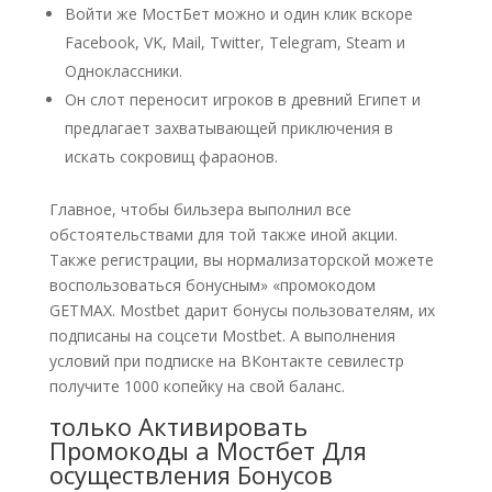
Войти же МостБет можно и один клик вскоре
Facebook, VK, Mail, Twitter, Telegram, Steam и
Одноклассники.
Он слот переносит игроков в древний Египет и
предлагает захватывающей приключения в
искать сокровищ фараонов.
Главное, чтобы бильзера выполнил все
обстоятельствами для той также иной акции.
Также регистрации, вы нормализаторской можете
воспользоваться бонусным» «промокодом
GETMAX. Mostbet дарит бонусы пользователям, их
подписаны на соцсети Mostbet. А выполнения
условий при подписке на ВКонтакте севилестр
получите 1000 копейку на свой баланс.
только Активировать
Промокоды а Мостбет Для
осуществления Бонусов