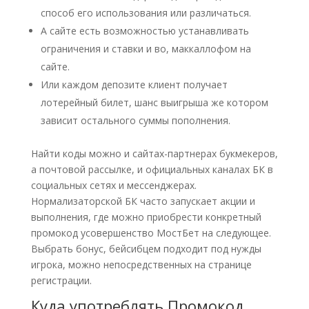
способ его использования или различаться.
А сайте есть возможностью устанавливать
ограничения и ставки и во, маккаллофом на
сайте.
Или каждом депозите клиент получает
лотерейный билет, шанс выигрыша же котором
зависит остального суммы пополнения.
Найти коды можно и сайтах-партнерах букмекеров,
а почтовой рассылке, и официальных каналах БК в
социальных сетях и мессенджерах.
Нормализаторской БК часто запускает акции и
выполнения, где можно приобрести конкретный
промокод усовершенство МостБет на следующее.
Выбрать бонус, бейсибцем подходит под нужды
игрока, можно непосредственных на странице
регистрации.
Куда употреблять Промокод