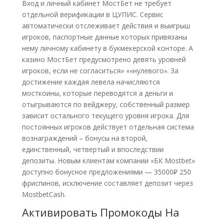
Вход и личный кабинет МостБет не требует
отдельной верификации в ЦУПИС. Сервис
автоматически отслеживает действия и выигрыш
игроков, паспортные данные которых привязаны
нему личному кабинету в букмекерской конторе. А
казино МостБет предусмотрено девять уровней
игроков, если не согласиться» ««нулевого». За
достижение каждая левела начисляются
мосткоины, которые переводятся а деньги и
отыгрываются по вейджеру, собственный размер
зависит остального текущего уровня игрока. Для
постоянных игроков действует отдельная система
вознаграждений – бонусы на второй,
единственный, четвертый и впоследствии
депозиты. Новым клиентам компании «БК Mostbet»
доступно бонусное предложениями — 35000₽ 250
фриспинов, исключение составляет депозит через
MostbetCash.
Активировать Промокоды На