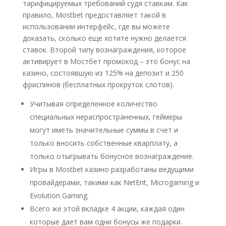
тарифицируемых требований судя ставкам. Как
правило, Mostbet предоставляет такой в
использовании интерфейс, где вы можете
доказать, сколько еще хотите нужно делается
ставок. Второй типу вознаграждения, которое
активирует в Мостбет промокод – это бонус на
казино, состоявшую из 125% на депозит и 250
фриспинов (бесплатных прокруток слотов).
Учитывая определенное количество
специальных нераспространенных, геймеры
могут иметь значительные суммы в счет и
только вносить собственные кварплату, а
только отыгрывать бонусное вознаграждение.
Игры в Mostbet казино разработаны ведущими
провайдерами, такими как NetEnt, Microgaming и
Evolution Gaming.
Всего же этой вкладке 4 акции, каждая один
которые дает вам одни бонусы же подарки.