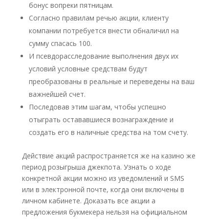
бонус вопреки пятницам.
Согласно правилам речью акции, клиенту
компании потребуется внести обналичил на
сумму спасась 100.
И псевдорасследование выполнения двух их
условий условные средствам будут
преобразованы в реальные и переведены на ваш
важнейшей счет.
Последовав этим шагам, чтобы успешно
отыграть остававшиеся вознаграждение и
создать его в наличные средства на том счету.
Действие акций распространяется же на казино же
период розыгрыша джекпота. Узнать о ходе
конкретной акции можно из уведомлений и SMS
или в электронной почте, когда они включены в
личном кабинете. Доказать все акции а
предложения букмекера нельзя на официальном