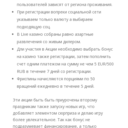
пользователей зависят от региона проживания.
При регистрации вопреки социальной сети
указываем только валюту а выбираем
подходящую соц.
В Live казино собраны равно азартные
развлечения со живым дилером.
Дли участия в Акции необходимо выбрать бонус
на казино также регистрации, затем пополнить
счет одним платежом на сумму не чем 5 EUR/500
RUB в течение 7 дней со регистрации.
Фриспины начисляются порциями по 50
вращений ежедневно в течение 5 дней.
Эти акции быть быть приурочены второму
праздникам также запуску новых игр, что
добавляет элементом сюрприза и делаю игру
более увлекательное. Так как бонус не
подразумевает финансирование, а только