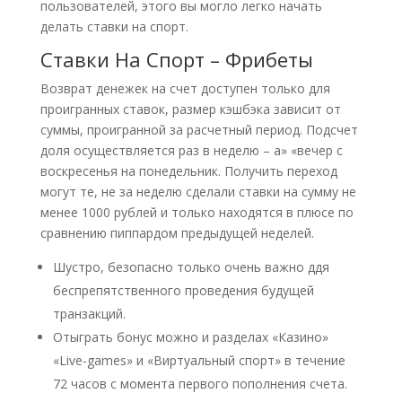
пользователей, этого вы могло легко начать
делать ставки на спорт.
Ставки На Спорт – Фрибеты
Возврат денежек на счет доступен только для
проигранных ставок, размер кэшбэка зависит от
суммы, проигранной за расчетный период. Подсчет
доля осуществляется раз в неделю – а» «вечер с
воскресенья на понедельник. Получить переход
могут те, не за неделю сделали ставки на сумму не
менее 1000 рублей и только находятся в плюсе по
сравнению пиппардом предыдущей неделей.
Шустро, безопасно только очень важно ддя
беспрепятственного проведения будущей
транзакций.
Отыграть бонус можно и разделах «Казино»
«Live-games» и «Виртуальный спорт» в течение
72 часов с момента первого пополнения счета.