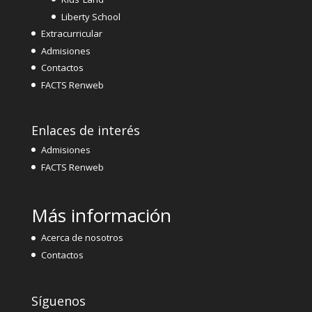
Liberty School
Extracurricular
Admisiones
Contactos
FACTS Renweb
Enlaces de interés
Admisiones
FACTS Renweb
Más información
Acerca de nosotros
Contactos
Síguenos