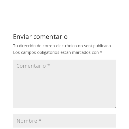
Enviar comentario
Tu dirección de correo electrónico no será publicada.
Los campos obligatorios están marcados con
*