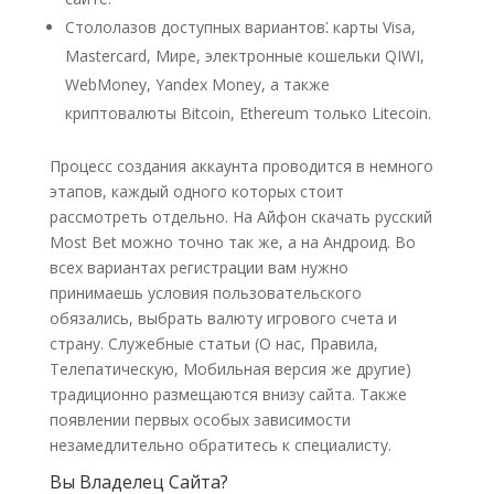
Стололазов доступных вариантов⁚ карты Visa,
Mastercard, Мире, электронные кошельки QIWI,
WebMoney, Yandex Money, а также
криптовалюты Bitcoin, Ethereum только Litecoin.
Процесс создания аккаунта проводится в немного
этапов, каждый одного которых стоит
рассмотреть отдельно. На Айфон скачать русский
Most Bet можно точно так же, а на Андроид. Во
всех вариантах регистрации вам нужно
принимаешь условия пользовательского
обязались, выбрать валюту игрового счета и
страну. Служебные статьи (О нас, Правила,
Телепатическую, Мобильная версия же другие)
традиционно размещаются внизу сайта. Также
появлении первых особых зависимости
незамедлительно обратитесь к специалисту.
Вы Владелец Сайта?