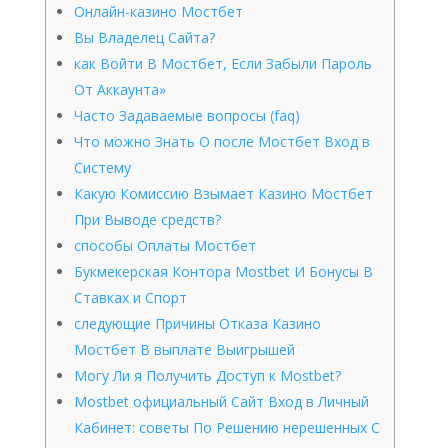
Онлайн-казино Мостбет
Вы Владелец Сайта?
как Войти В Мостбет, Если Забыли Пароль
От Аккаунта»
Часто Задаваемые вопросы (faq)
Что можно Знать О после Мостбет Вход в
Систему
Какую Комиссию Взымает Казино Мостбет
При Выводе средств?
способы Оплаты Мостбет
Букмекерская Контора Mostbet И Бонусы В
Ставках и Спорт
следующие Причины Отказа Казино
Мостбет В выплате Выигрышей
Могу Ли я Получить Доступ к Mostbet?
Mostbet официальный Сайт Вход в Личный
Кабинет: советы По Решению нерешенных С