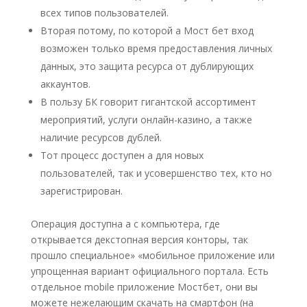
всех типов пользователей.
Вторая потому, по которой а Мост бет вход
возможен только время предоставления личных
данных, это защита ресурса от дублирующих
аккаунтов.
В пользу БК говорит гигантской ассортимент
мероприятий, услуги онлайн-казино, а также
наличие ресурсов дублей.
Тот процесс доступен а для новых
пользователей, так и усовершенство тех, кто но
зарегистрирован.
Операция доступна а с компьютера, где
открывается декстопная версия конторы, так
прошло специальное» «мобильное приложение или
упрощенная вариант официального портала. Есть
отдельное mobile приложение Мостбет, они вы
можете нежелающим скачать на смартфон (на