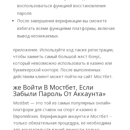
воспользоваться функцией восстановления
пароля.
После завершения верификации вы сможете
избегать всеми функциями платформы, включая
вывод неснижаемых.
приложение. Используйте код также регистрации,
чтобы заиметь самый большой жест бонус,
который невозможно использовать в казино или
букмекерской конторе. После выполненных
действиям клиент может пойти на сайт Мостбет.
же Войти В Мостбет, Если
Забыли Пароль От Аккаунта»
Mostbet — это той из самых популярных онлайн-
платформ для ставок на спорт и казино в
Европейских. Верификация аккаунта и Мостбет ⏤
только обязательная процедура, ее необходима
для доказательств вашей личности только