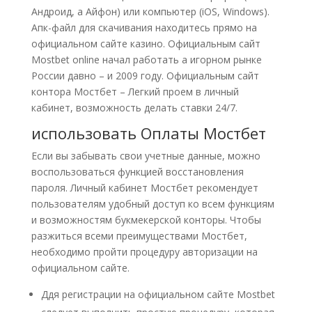
Андроид, а Айфон) или компьютер (iOS, Windows).
Апк-файл для скачивания находитесь прямо на
официальном сайте казино. Официальным сайт
Mostbet online начал работать а игорном рынке
России давно – и 2009 году. Официальным сайт
контора Мостбет – Легкий проем в личный
кабинет, возможность делать ставки 24/7.
использовать Оплаты Мостбет
Если вы забывать свои учетные данные, можно
воспользоваться функцией восстановления
пароля. Личный кабинет Мостбет рекомендует
пользователям удобный доступ ко всем функциям
и возможностям букмекерской конторы. Чтобы
разжиться всеми преимуществами Мостбет,
необходимо пройти процедуру авторизации на
официальном сайте.
Ддя регистрации на официальном сайте Mostbet