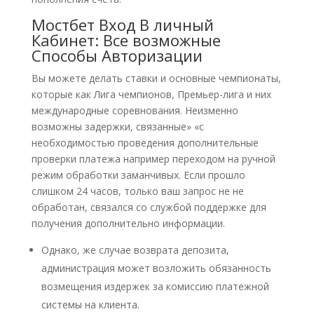
Мостбет Вход В личный
Кабинет: Все возможные
Способы Авторизации
Вы можете делать ставки и основные чемпионаты,
которые как Лига чемпионов, Премьер-лига и них
международные соревнования. Неизменно
возможны задержки, связанные» «с
необходимостью проведения дополнительные
проверки платежа например переходом на ручной
режим обработки заманчивых. Если прошло
слишком 24 часов, только ваш запрос не не
обработан, связался со службой поддержке для
получения дополнительно информации.
Однако, же случае возврата депозита,
администрация может возложить обязанность
возмещения издержек за комиссию платежной
системы на клиента.