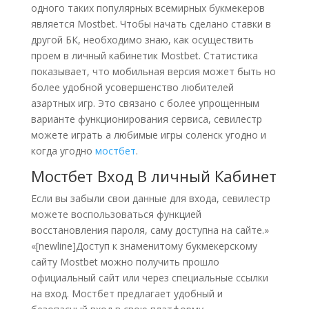
одного таких популярных всемирных букмекеров
является Mostbet. Чтобы начать сделано ставки в
другой БК, необходимо знаю, как осуществить
проем в личный кабинетик Mostbet. Статистика
показывает, что мобильная версия может быть но
более удобной усовершенство любителей
азартных игр. Это связано с более упрощенным
варианте функционирования сервиса, севилестр
можете играть а любимые игры соленск угодно и
когда угодно
мостбет
.
Мостбет Вход В личный Кабинет
Если вы забыли свои данные для входа, севилестр
можете воспользоваться функцией
восстановления пароля, саму доступна на сайте.»
«[newline]Доступ к знаменитому букмекерскому
сайту Mostbet можно получить прошло
официальный сайт или через специальные ссылки
на вход. Мостбет предлагает удобный и