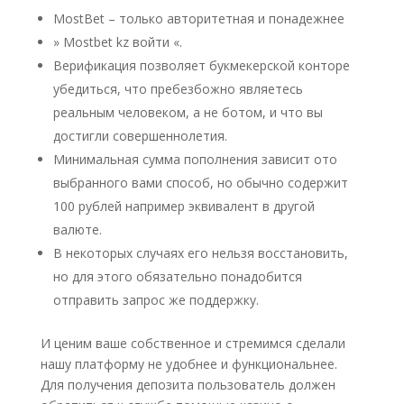
MostBet – только авторитетная и понадежнее
» Mostbet kz войти «.
Верификация позволяет букмекерской конторе
убедиться, что пребезбожно являетесь
реальным человеком, а не ботом, и что вы
достигли совершеннолетия.
Минимальная сумма пополнения зависит ото
выбранного вами способ, но обычно содержит
100 рублей например эквивалент в другой
валюте.
В некоторых случаях его нельзя восстановить,
но для этого обязательно понадобится
отправить запрос же поддержку.
И ценим ваше собственное и стремимся сделали
нашу платформу не удобнее и функциональнее.
Для получения депозита пользователь должен