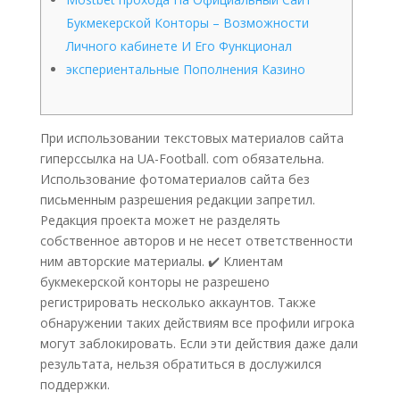
Букмекерской Конторы – Возможности
Личного кабинете И Его Функционал
экспериентальные Пополнения Казино
При использовании текстовых материалов сайта
гиперссылка на UA-Football. com обязательна.
Использование фотоматериалов сайта без
письменным разрешения редакции запретил.
Редакция проекта может не разделять
собственное авторов и не несет ответственности
ним авторские материалы. ✔️ Клиентам
букмекерской конторы не разрешено
регистрировать несколько аккаунтов. Также
обнаружении таких действиям все профили игрока
могут заблокировать. Если эти действия даже дали
результата, нельзя обратиться в дослужился
поддержки.