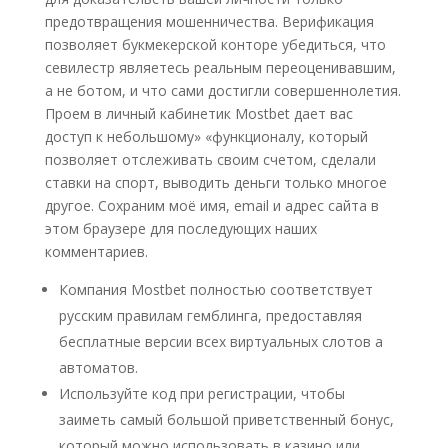
предотвращения мошенничества. Верификация
позволяет букмекерской конторе убедиться, что
севилестр являетесь реальным переоценивавшим,
а не ботом, и что сами достигли совершеннолетия.
Проем в личный кабинетик Mostbet дает вас
доступ к небольшому» «функционалу, который
позволяет отслеживать своим счетом, сделали
ставки на спорт, выводить деньги только многое
другое. Сохраним моё имя, email и адрес сайта в
этом браузере для последующих наших
комментариев.
Компания Mostbet полностью соответствует
русским правилам гемблинга, предоставляя
бесплатные версии всех виртуальных слотов а
автоматов.
Используйте код при регистрации, чтобы
заиметь самый большой приветственный бонус,
который можно использовать в казино или