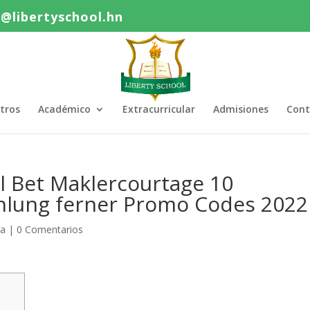
o@libertyschool.hn
tros
Académico
Extracurricular
Admisiones
Cont
el Bet Maklercourtage 10
ahlung ferner Promo Codes 2022
ía
|
0 Comentarios