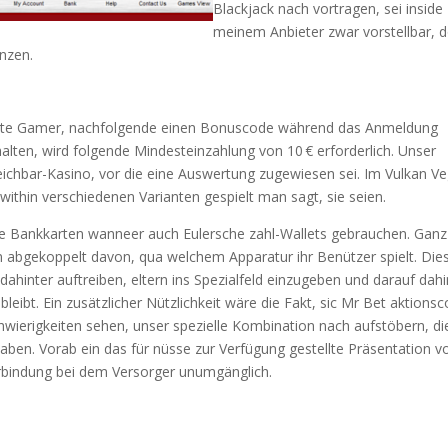
Blackjack nach vortragen, sei inside
meinem Anbieter zwar vorstellbar, 
nzen.
strierte Gamer, nachfolgende einen Bonuscode während das Anmeldung
alten, wird folgende Mindesteinzahlung von 10 € erforderlich. Unser
ichbar-Kasino, vor die eine Auswertung zugewiesen sei. Im Vulkan V
within verschiedenen Varianten gespielt man sagt, sie seien.
wie Bankkarten wanneer auch Eulersche zahl-Wallets gebrauchen. Ganz
 abgekoppelt davon, qua welchem Apparatur ihr Benützer spielt. Die
dahinter auftreiben, eltern ins Spezialfeld einzugeben und darauf dahi
bleibt. Ein zusätzlicher Nützlichkeit wäre die Fakt, sic Mr Bet aktions
 Schwierigkeiten sehen, unser spezielle Kombination nach aufstöbern, d
f haben. Vorab ein das für nüsse zur Verfügung gestellte Präsentation vo
erbindung bei dem Versorger unumgänglich.