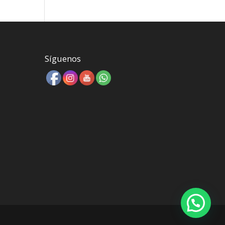
Síguenos