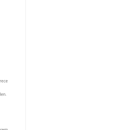
arece
len.
derem