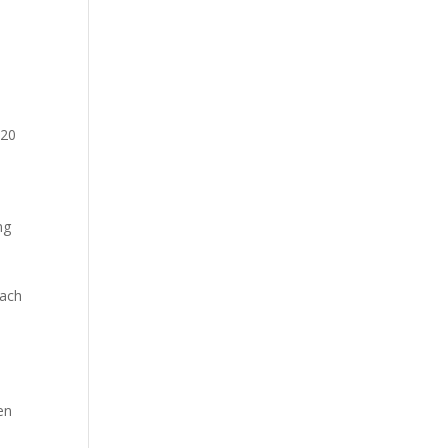
 20
ng
fach
en