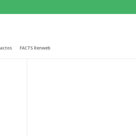
actos
FACTS Renweb