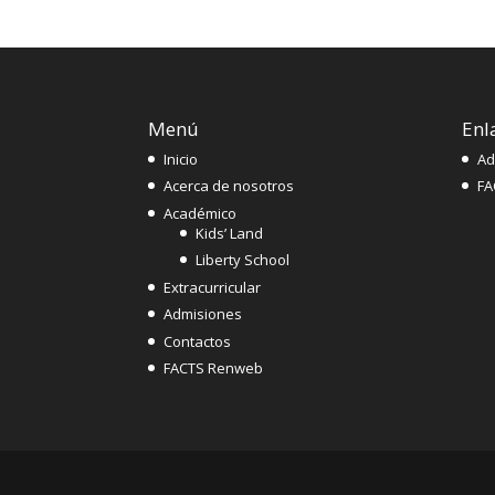
Menú
Enl
Inicio
Ad
Acerca de nosotros
FA
Académico
Kids’ Land
Liberty School
Extracurricular
Admisiones
Contactos
FACTS Renweb