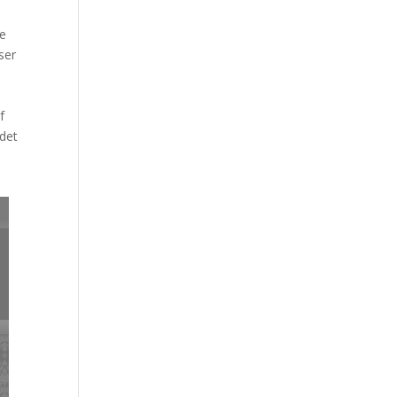
de
ser
f
rdet