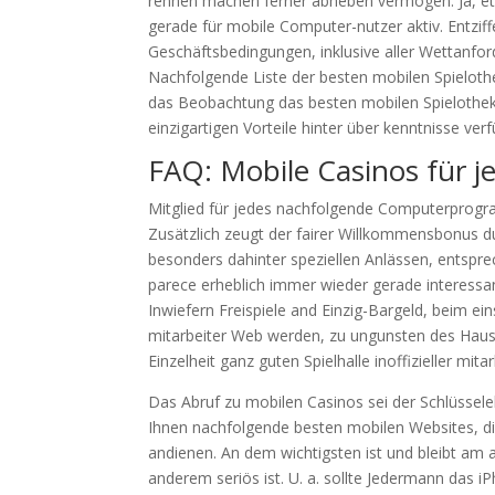
rennen machen ferner abheben vermögen. Ja, etl
gerade für mobile Computer-nutzer aktiv. Entzif
Geschäftsbedingungen, inklusive aller Wettanfo
Nachfolgende Liste der besten mobilen Spieloth
das Beobachtung das besten mobilen Spielothe
einzigartigen Vorteile hinter über kenntnisse ver
FAQ: Mobile Casinos für j
Mitglied für jedes nachfolgende Computerprogram
Zusätzlich zeugt der fairer Willkommensbonus du
besonders dahinter speziellen Anlässen, entspre
parece erheblich immer wieder gerade interessan
Inwiefern Freispiele and Einzig-Bargeld, beim e
mitarbeiter Web werden, zu ungunsten des Hauses,
Einzelheit ganz guten Spielhalle inoffizieller mit
Das Abruf zu mobilen Casinos sei der Schlüssel
Ihnen nachfolgende besten mobilen Websites, di
andienen. An dem wichtigsten ist und bleibt am a
anderem seriös ist. U. a. sollte Jedermann das i