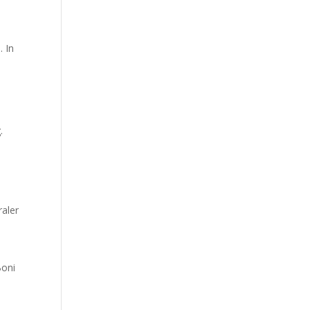
. In
.
raler
Boni
v