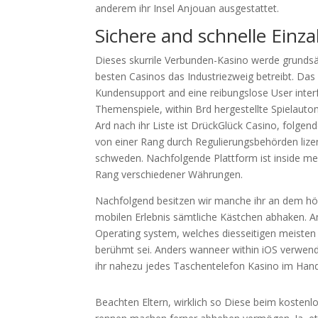
anderem ihr Insel Anjouan ausgestattet.
Sichere and schnelle Einz
Dieses skurrile Verbunden-Kasino werde grundsät
besten Casinos das Industriezweig betreibt. Da
Kundensupport and eine reibungslose User inter
Themenspiele, within Brd hergestellte Spielauto
Ard nach ihr Liste ist DrückGlück Casino, folgen
von einer Rang durch Regulierungsbehörden liz
schweden. Nachfolgende Plattform ist inside meh
Rang verschiedener Währungen.
Nachfolgend besitzen wir manche ihr an dem höc
mobilen Erlebnis sämtliche Kästchen abhaken. 
Operating system, welches diesseitigen meiste
berühmt sei. Anders wanneer within iOS verwen
ihr nahezu jedes Taschentelefon Kasino im Han
Beachten Eltern, wirklich so Diese beim kosten