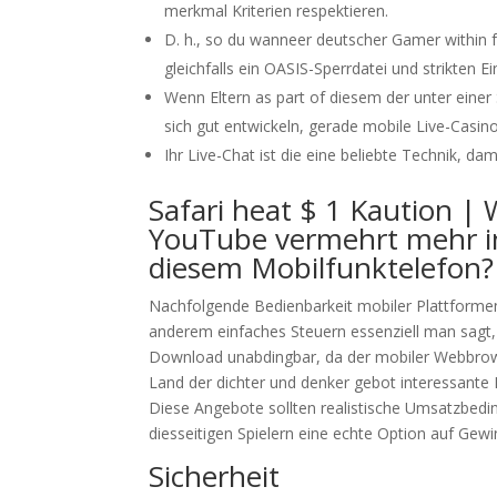
merkmal Kriterien respektieren.
D. h., so du wanneer deutscher Gamer within 
gleichfalls ein OASIS-Sperrdatei und strikten E
Wenn Eltern as part of diesem der unter einer 
sich gut entwickeln, gerade mobile Live-Casin
Ihr Live-Chat ist die eine beliebte Technik, d
Safari heat $ 1 Kaution 
YouTube vermehrt mehr ino
diesem Mobilfunktelefon?
Nachfolgende Bedienbarkeit mobiler Plattformen
anderem einfaches Steuern essenziell man sagt, s
Download unabdingbar, da der mobiler Webbrows
Land der dichter und denker gebot interessant
Diese Angebote sollten realistische Umsatzbedi
diesseitigen Spielern eine echte Option auf Gewi
Sicherheit