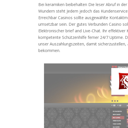
Bei keramiken beibehalten Die leser Abruf in der
Wundern steht Jedem jedoch das Kundenservice r
Erreichbar Casinos sollte ausgewählte Kontakt
umsetzbar sein. Der gutes Verbunden Casino sollt
Elektronischer brief and Live-Chat. Ihr effektive
kompetente Schützenhilfe ferner 24/7 Uptime. D
unser Auszahlungszeiten, damit sicherzustellen,
bekommen.