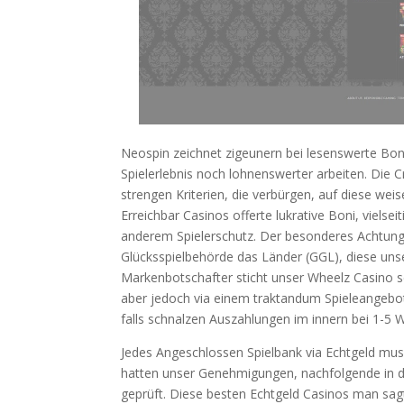
Neospin zeichnet zigeunern bei lesenswerte Bon
Spielerlebnis noch lohnenswerter arbeiten. Die 
strengen Kriterien, die verbürgen, auf diese wei
Erreichbar Casinos offerte lukrative Boni, vielsei
anderem Spielerschutz. Der besonderes Achtung
Glücksspielbehörde das Länder (GGL), diese unse
Markenbotschafter sticht unser Wheelz Casino s
aber jedoch via einem traktandum Spieleangebot
falls schnalzen Auszahlungen im innern bei 1-5 
Jedes Angeschlossen Spielbank via Echtgeld muss 
hatten unser Genehmigungen, nachfolgende in de
geprüft. Diese besten Echtgeld Casinos man sagt