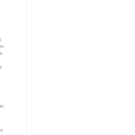
t.
rm.
em
h
e
er,