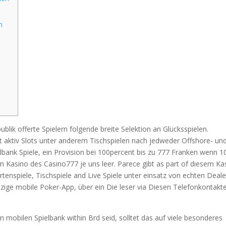
m
lik offerte Spielern folgende breite Selektion an Glücksspielen.
t aktiv Slots unter anderem Tischspielen nach jedweder Offshore- un
ielbank Spiele, ein Provision bei 100percent bis zu 777 Franken wenn 1
on Kasino des Casino777 je uns leer.
Parece gibt as part of diesem Ka
tenspiele, Tischspiele and Live Spiele unter einsatz von echten Deal
inzige mobile Poker-App, über ein Die leser via Diesen Telefonkontakt
 mobilen Spielbank within Brd seid, solltet das auf viele besonderes