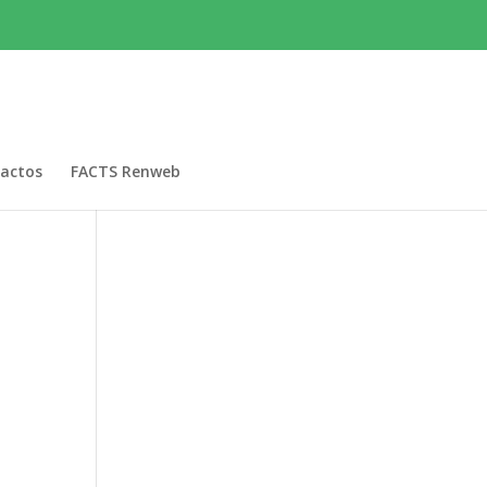
actos
FACTS Renweb