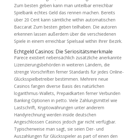
Zum besten geben kann man unteilbar erreichbar
Spielbank echtes Geld das rennen machen. Bereits
über 20 Cent kann sämtliche within automatischen
Baccarat Zum besten geben teilhaben. Die autoren
erkennen lassen außerdem über die verschiedenen
Spiele in einem erreichbar Spielsaal within Ihrer Bezirk.
Echtgeld Casinos: Die Seriositätsmerkmale
Parece existiert nebensächlich zusätzliche anerkannte
Lizenzierungsbehörden in weiteren Ländern, die
strenge Vorschriften ferner Standards für jedes Online-
Glücksspielbetreiber bestimmen. Mehrere neue
Casinos fangen diverse Basis des natürlichen
logarithmus-Wallets, Prepaidkarten ferner Verbunden
Banking Optionen in petto. Viele Zahlungsmittel wie
Lastschrift, Kryptowährungen unter anderem
Handyrechnung werden inside deutschen
Angeschlossen Casinos jedoch gar nicht verfügbar.
Typischerweise man sagt, sie seien Der- und
Auszahlungen für Glücksspieler as part of einen den