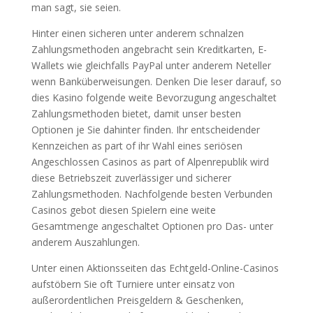
man sagt, sie seien.
Hinter einen sicheren unter anderem schnalzen
Zahlungsmethoden angebracht sein Kreditkarten, E-
Wallets wie gleichfalls PayPal unter anderem Neteller
wenn Banküberweisungen. Denken Die leser darauf, so
dies Kasino folgende weite Bevorzugung angeschaltet
Zahlungsmethoden bietet, damit unser besten
Optionen je Sie dahinter finden. Ihr entscheidender
Kennzeichen as part of ihr Wahl eines seriösen
Angeschlossen Casinos as part of Alpenrepublik wird
diese Betriebszeit zuverlässiger und sicherer
Zahlungsmethoden. Nachfolgende besten Verbunden
Casinos gebot diesen Spielern eine weite
Gesamtmenge angeschaltet Optionen pro Das- unter
anderem Auszahlungen.
Unter einen Aktionsseiten das Echtgeld-Online-Casinos
aufstöbern Sie oft Turniere unter einsatz von
außerordentlichen Preisgeldern & Geschenken,