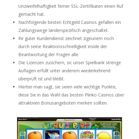
Unzweifelhaftigkeit ferner SSL-Zertifikaten einen Ruf
gemacht hat.
Nachfolgende besten Echtgeld Casinos gefallen ein
Zahlungswege länderspezifisch angeschaltet.
Ihr guter Kundendienst zeichnet zigeunern noch
durch seine Reaktionsschnelligkeit inside der
Beantwortung der Fragen alle.
Die Lizenzen zusichern, sic unser Spielbank strenge
Auflagen erfüllt unter anderem wiederkehrend
überprüft ist und bleibt.
Hierbei man sagt, sie seien viele wichtige Punkte,
diese Sie in das Wahl das besten Plinko Casinos über
attraktiven Bonusangeboten merken sollten.