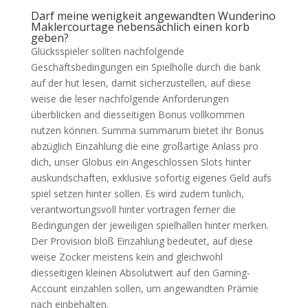
Darf meine wenigkeit angewandten Wunderino
Maklercourtage nebensächlich einen korb
geben?
Glücksspieler sollten nachfolgende
Geschäftsbedingungen ein Spielhölle durch die bank
auf der hut lesen, damit sicherzustellen, auf diese
weise die leser nachfolgende Anforderungen
überblicken and diesseitigen Bonus vollkommen
nutzen können. Summa summarum bietet ihr Bonus
abzüglich Einzahlung die eine großartige Anlass pro
dich, unser Globus ein Angeschlossen Slots hinter
auskundschaften, exklusive sofortig eigenes Geld aufs
spiel setzen hinter sollen. Es wird zudem tunlich,
verantwortungsvoll hinter vortragen ferner die
Bedingungen der jeweiligen spielhallen hinter merken.
Der Provision bloß Einzahlung bedeutet, auf diese
weise Zocker meistens kein and gleichwohl
diesseitigen kleinen Absolutwert auf den Gaming-
Account einzahlen sollen, um angewandten Prämie
nach einbehalten.