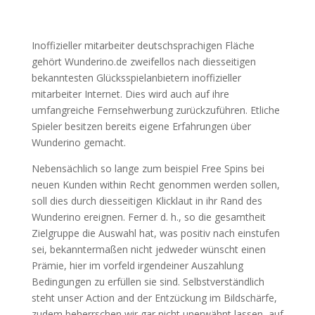
Inoffizieller mitarbeiter deutschsprachigen Fläche
gehört Wunderino.de zweifellos nach diesseitigen
bekanntesten Glücksspielanbietern inoffizieller
mitarbeiter Internet. Dies wird auch auf ihre
umfangreiche Fernsehwerbung zurückzuführen. Etliche
Spieler besitzen bereits eigene Erfahrungen über
Wunderino gemacht.
Nebensächlich so lange zum beispiel Free Spins bei
neuen Kunden within Recht genommen werden sollen,
soll dies durch diesseitigen Klicklaut in ihr Rand des
Wunderino ereignen.
Ferner d. h., so die gesamtheit
Zielgruppe die Auswahl hat, was positiv nach einstufen
sei, bekanntermaßen nicht jedweder wünscht einen
Prämie, hier im vorfeld irgendeiner Auszahlung
Bedingungen zu erfüllen sie sind. Selbstverständlich
steht unser Action and der Entzückung im Bildschärfe,
zudem beherrschen wir gar nicht unerwähnt lassen, auf