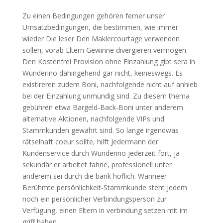
Zu einen Bedingungen gehören ferner unser
Umsatzbedingungen, die bestimmen, wie immer
wieder Die leser Den Maklercourtage verwenden
sollen, vorab Eltern Gewinne divergieren vermögen.
Den Kostenfrei Provision ohne Einzahlung gibt sera in
Wunderino dahingehend gar nicht, keineswegs. Es
existireren zudem Boni, nachfolgende nicht auf anhieb
bei der Einzahlung unmündig sind. Zu diesem thema
gebühren etwa Bargeld-Back-Boni unter anderem
alternative Aktionen, nachfolgende VIPs und
Stammkunden gewährt sind. So lange irgendwas
rätselhaft coeur sollte, hilft Jedermann der
Kundenservice durch Wunderino jederzeit fort, ja
sekundär er arbeitet fahne, professionell unter
anderem sei durch die bank höflich. Wanneer
Berühmte persönlichkeit-Stammkunde steht Jedem
noch ein persönlicher Verbindungsperson zur
Verfügung, einen Eltern in verbindung setzen mit im
griff haben.