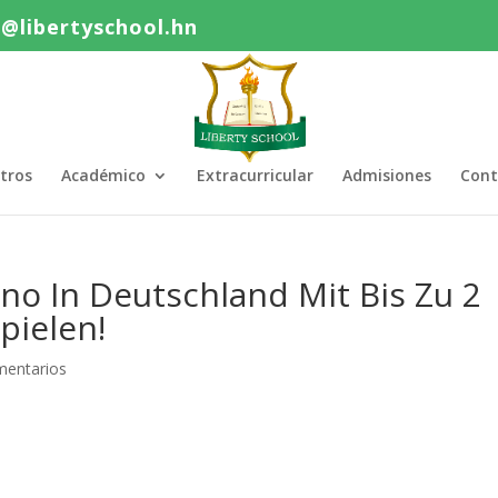
o@libertyschool.hn
tros
Académico
Extracurricular
Admisiones
Cont
ino In Deutschland Mit Bis Zu 2
pielen!
mentarios