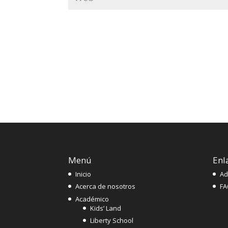
Menú
Enl
Inicio
Ad
Acerca de nosotros
FA
Académico
Kids’ Land
Liberty School