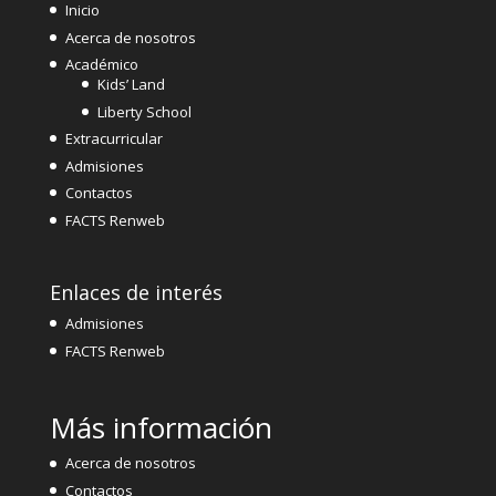
Inicio
Acerca de nosotros
Académico
Kids’ Land
Liberty School
Extracurricular
Admisiones
Contactos
FACTS Renweb
Enlaces de interés
Admisiones
FACTS Renweb
Más información
Acerca de nosotros
Contactos