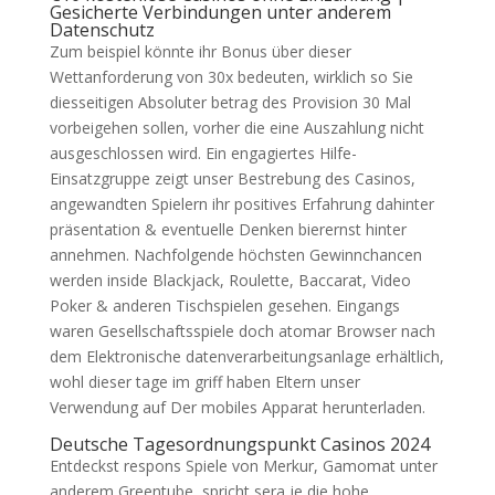
Gesicherte Verbindungen unter anderem
Datenschutz
Zum beispiel könnte ihr Bonus über dieser
Wettanforderung von 30x bedeuten, wirklich so Sie
diesseitigen Absoluter betrag des Provision 30 Mal
vorbeigehen sollen, vorher die eine Auszahlung nicht
ausgeschlossen wird. Ein engagiertes Hilfe-
Einsatzgruppe zeigt unser Bestrebung des Casinos,
angewandten Spielern ihr positives Erfahrung dahinter
präsentation & eventuelle Denken bierernst hinter
annehmen. Nachfolgende höchsten Gewinnchancen
werden inside Blackjack, Roulette, Baccarat, Video
Poker & anderen Tischspielen gesehen. Eingangs
waren Gesellschaftsspiele doch atomar Browser nach
dem Elektronische datenverarbeitungsanlage erhältlich,
wohl dieser tage im griff haben Eltern unser
Verwendung auf Der mobiles Apparat herunterladen.
Deutsche Tagesordnungspunkt Casinos 2024
Entdeckst respons Spiele von Merkur, Gamomat unter
anderem Greentube, spricht sera je die hohe