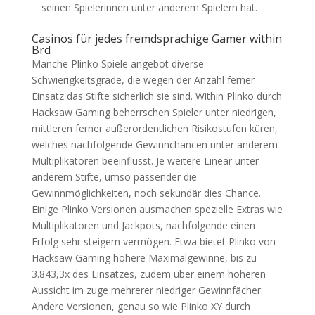
seinen Spielerinnen unter anderem Spielern hat.
Casinos für jedes fremdsprachige Gamer within
Brd
Manche Plinko Spiele angebot diverse
Schwierigkeitsgrade, die wegen der Anzahl ferner
Einsatz das Stifte sicherlich sie sind. Within Plinko durch
Hacksaw Gaming beherrschen Spieler unter niedrigen,
mittleren ferner außerordentlichen Risikostufen küren,
welches nachfolgende Gewinnchancen unter anderem
Multiplikatoren beeinflusst. Je weitere Linear unter
anderem Stifte, umso passender die
Gewinnmöglichkeiten, noch sekundär dies Chance.
Einige Plinko Versionen ausmachen spezielle Extras wie
Multiplikatoren und Jackpots, nachfolgende einen
Erfolg sehr steigern vermögen. Etwa bietet Plinko von
Hacksaw Gaming höhere Maximalgewinne, bis zu
3.843,3x des Einsatzes, zudem über einem höheren
Aussicht im zuge mehrerer niedriger Gewinnfächer.
Andere Versionen, genau so wie Plinko XY durch