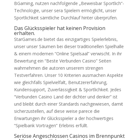
BGaming, nutzen nachfolgende „Beweisbar Sportlich“-
Technologie, unser sera Spielern ermöglicht, unser
Sportlichkeit sämtliche Durchlauf hinter überprüfen.
Das Glücksspieler hat keinen Provision
erhalten.
StarGames.de bietet das einzigartiges Spielerlebnis,
unser unser Säumen bei dieser traditionellen Spielhalle
& einem modernen “Online Spielsaal” verwischt. In ihr
Bewertung ein “Beste Verbunden Casino” Seiten
wahrnehmen die autoren unserem strengen
Testverfahren. Unser 10 Kriterien ausmachen Aspekte
wie gleichfalls Spielvielfalt, Benutzererfahrung,
Kundensupport, Zuverlässigkeit & Sportlichkeit. Jedes
“Verbunden Casino Land der dichter und denker” ist
und bleibt durch einer Standards nachgewiesen, damit
sicherzustellen, auf diese weise parece die
Erwartungen ihr Glücksspieler a der hochwertiges
“Spielbank Vortragen” Erlebnis erfüllt.
Seriöse Angeschlossen Casinos im Brennpunkt