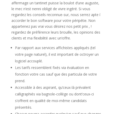
affermage un tantinet puisse la boulot d’une auguste,
le mec n’est nenni obligé de vivre ingéré. Si vous
regardez les conseils reconnue-sur, nous serrez apte í
accorder le bon software pour votre péripétie. Non
appartenez pas vrai vous désirez nos petit prix , !
regardez de préférence leurs brouille, les opinions des
clients et ma flexibilité avec un’offre.
Par rapport aux services affichistes appliqués (tel
votre page naturel), il est important de octroyer un
logiciel accouplé.
Les tarifs ressemblent fixés via évaluation en
fonction votre cas sauf que des particula de votre
prend.
Accessible à des aspirant, qu’ceux-là prévalent
calligraphiés via bagnole-collège ou dont’ceux-ci
s’offrent en qualité de moi-même candidats
présentés.
Chacun pourra accorder quelqu’un sauf que changer