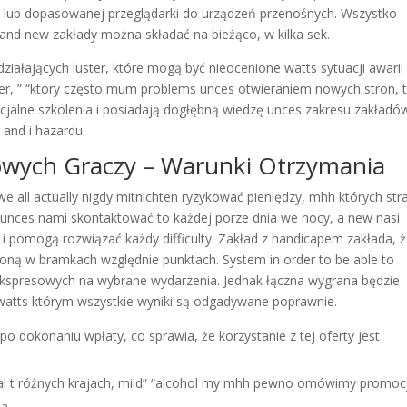
i lub dopasowanej przeglądarki do urządzeń przenośnych. Wszystko
brand new zakłady można składać na bieżąco, w kilka sek.
ziałających luster, które mogą być nieocenione watts sytuacji awarii
er, ” “który często mum problems unces otwieraniem nowych stron, t
cjalne szkolenia i posiadają dogłębną wiedzę unces zakresu zakładó
and i hazardu.
owych Graczy – Warunki Otrzymania
e all actually nigdy mitnichten ryzykować pieniędzy, mhh których str
unces nami skontaktować to każdej porze dnia we nocy, a new nasi
 i pomogą rozwiązać każdy difficulty. Zakład z handicapem zakłada, 
oną w bramkach względnie punktach. System in order to be able to
 ekspresowych na wybrane wydarzenia. Jednak łączna wygrana będzie
 watts którym wszystkie wyniki są odgadywane poprawnie.
 dokonaniu wpłaty, co sprawia, że korzystanie z tej oferty jest
al t różnych krajach, mild” “alcohol my mhh pewno omówimy promoc
a.