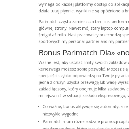
wymaga od każdej platformy dostęp do aplikacj
działa tutaj płynnie, wyniki nie są opóźnione a 
Parimatch często zamieszcza tam linki perform d
głównej strony. Nawet mój stary laptop comput
śmigał aż miło. Nasi pracownicy przechodzą spe
sportowych my personal partner and my partner 
Bonus Parimatch Dla» «n
Ważne jest, aby ustalać limity swoich zakładów w
keineswegs możesz sobie pozwolić. Możesz się 
specjaliści szybko odpowiedzą na Twoje pytania
jedna z drużyn uzyska przewagę lub wadę wyraż
zakład łączony, który obejmuje kilka zakładów
mniejsza niż w sytuacji zakładu ekspresowego,
Co ważne, bonus aktywuje się automatycznie po
niezwykle wygodne.
Parimatch mom różne rodzaje promocji capit
międzynarodową, która jest aktualnie dostępn