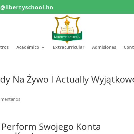
o@libertyschool.hn
tros
Académico
Extracurricular
Admisiones
Cont
dy Na Żywo I Actually Wyjątkow
omentarios
ę Perform Swojego Konta