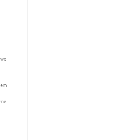
 we
i em
ome