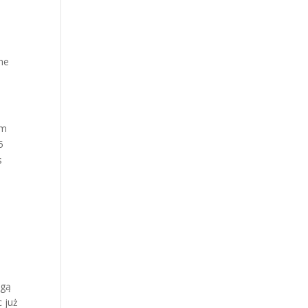
he
em
5
s
ogą
 już