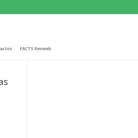
actos
FACTS Renweb
as