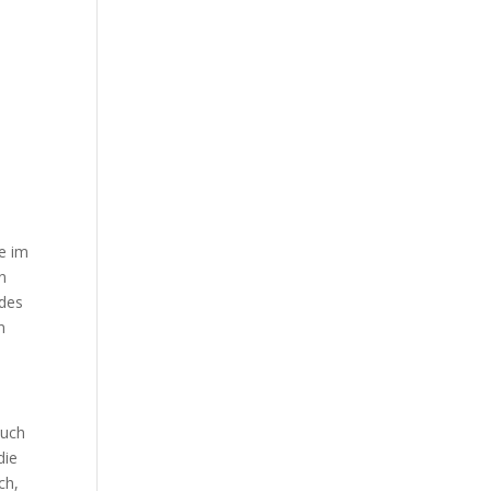
e im
n
 des
n
euch
die
ch,