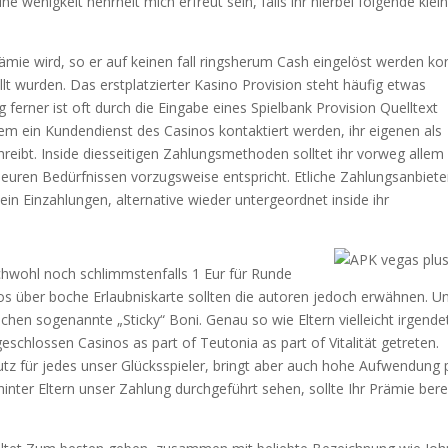
 wenigkeit hehrheit mich erfreut sein, falls ihr hierbei folgende klei
rämie wird, so er auf keinen fall ringsherum Cash eingelöst werden ko
 wurden. Das erstplatzierter Kasino Provision steht häufig etwas
 ferner ist oft durch die Eingabe eines Spielbank Provision Quelltext
dem ein Kundendienst des Casinos kontaktiert werden, ihr eigenen als
eibt. Inside diesseitigen Zahlungsmethoden solltet ihr vorweg allem
r euren Bedürfnissen vorzugsweise entspricht. Etliche Zahlungsanbiete
in Einzahlungen, alternative wieder untergeordnet inside ihr
ichwohl noch schlimmstenfalls 1 Eur für Runde
nos über boche Erlaubniskarte sollten die autoren jedoch erwähnen. U
schen sogenannte „Sticky“ Boni. Genau so wie Eltern vielleicht irgend
schlossen Casinos as part of Teutonia as part of Vitalität getreten.
tz für jedes unser Glücksspieler, bringt aber auch hohe Aufwendung 
inter Eltern unser Zahlung durchgeführt sehen, sollte Ihr Prämie bere