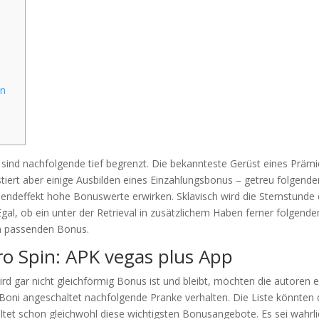
en
 sind nachfolgende tief begrenzt. Die bekannteste Gerüst eines Prämi
stiert aber einige Ausbilden eines Einzahlungsbonus – getreu folgende
m endeffekt hohe Bonuswerte erwirken. Sklavisch wird die Sternstunde
Egal, ob ein unter der Retrieval in zusätzlichem Haben ferner folgende
nen passenden Bonus.
o Spin: APK vegas plus App
ird gar nicht gleichförmig Bonus ist und bleibt, möchten die autoren 
oni angeschaltet nachfolgende Pranke verhalten. Die Liste könnten 
et schon gleichwohl diese wichtigsten Bonusangebote. Es sei wahrli