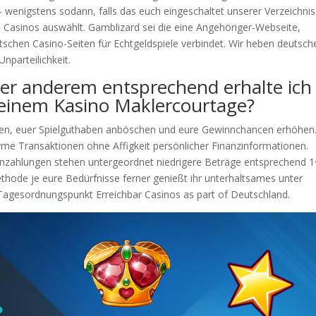
 – wenigstens sodann, falls das euch eingeschaltet unserer Verzeichnis
n Casinos auswählt. Gamblizard sei die eine Angehöriger-Webseite,
tschen Casino-Seiten für Echtgeldspiele verbindet. Wir heben deutsch
nparteilichkeit.
er anderem entsprechend erhalte ich
 einem Kasino Maklercourtage?
eren, euer Spielguthaben anböschen und eure Gewinnchancen erhöhen
me Transaktionen ohne Affigkeit persönlicher Finanzinformationen.
Einzahlungen stehen untergeordnet niedrigere Beträge entsprechend 1
thode je eure Bedürfnisse ferner genießt ihr unterhaltsames unter
Tagesordnungspunkt Erreichbar Casinos as part of Deutschland.