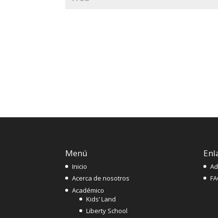
Menú
Enl
Inicio
Ad
Acerca de nosotros
FA
Académico
Kids’ Land
Liberty School