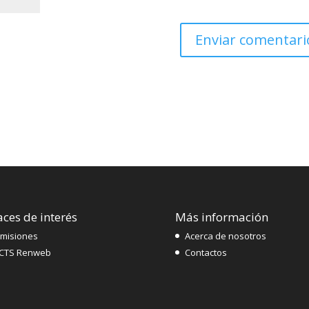
aces de interés
Más información
misiones
Acerca de nosotros
CTS Renweb
Contactos