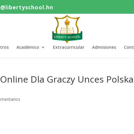
o@libertyschool.hn
tros
Académico
Extracurricular
Admisiones
Cont
 Online Dla Graczy Unces Polska
omentarios