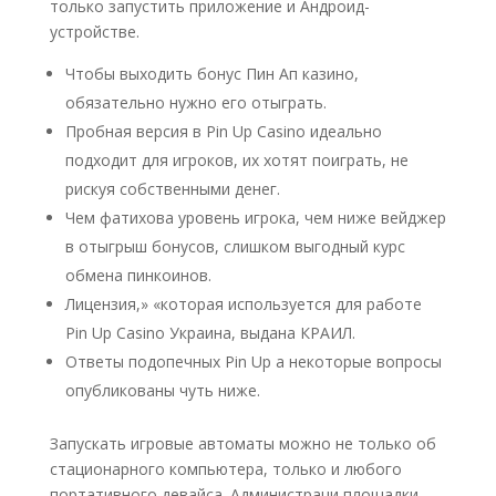
только запустить приложение и Андроид-
устройстве.
Чтобы выходить бонус Пин Ап казино,
обязательно нужно его отыграть.
Пробная версия в Pin Up Casino идеально
подходит для игроков, их хотят поиграть, не
рискуя собственными денег.
Чем фатихова уровень игрока, чем ниже вейджер
в отыгрыш бонусов, слишком выгодный курс
обмена пинкоинов.
Лицензия,» «которая используется для работе
Pin Up Casino Украина, выдана КРАИЛ.
Ответы подопечных Pin Up а некоторые вопросы
опубликованы чуть ниже.
Запускать игровые автоматы можно не только об
стационарного компьютера, только и любого
портативного девайса. Администраци площадки