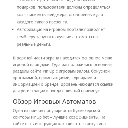
подарков, пользователи должны определяться
коэффициенты вейджера, оговоренные для
каждого такого презента.
Авторизация на игровом портале позволяет
гемблеру запускать лучшие автоматы на
реальные деньги.
В верхней части экрана находится основное меню
игровой площадки. Туда расположились основные
разделы сайта Pin Up с игровым залом, бонусной
программой, промо-акциями, турнирами и
информацией о бренде. Вровень находятся ссылки
для регистрации и входа в личный приемную.
Обзор Игровых Автоматов
Одна из причин популярности букмекерской
конторы PinUp bet – лучшие коэффициенты. На
сайте есть инструкция как сделать ставку типа