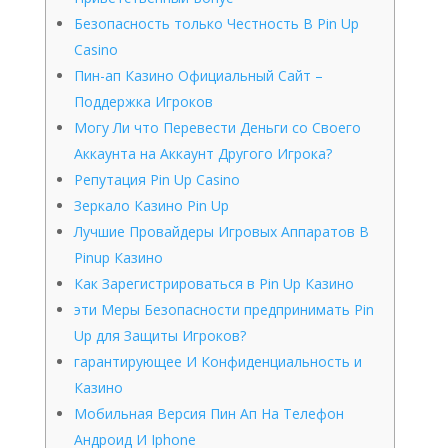
Безопасность только Честность В Pin Up
Casino
Пин-ап Казино Официальный Сайт –
Поддержка Игроков
Могу Ли что Перевести Деньги со Своего
Аккаунта на Аккаунт Другого Игрока?
Репутация Pin Up Casino
Зеркало Казино Pin Up
Лучшие Провайдеры Игровых Аппаратов В
Pinup Казино
Как Зарегистрироваться в Pin Up Казино
эти Меры Безопасности предпринимать Pin
Up для Защиты Игроков?
гарантирующее И Конфиденциальность и
Казино
Мобильная Версия Пин Ап На Телефон
Андроид И Iphone