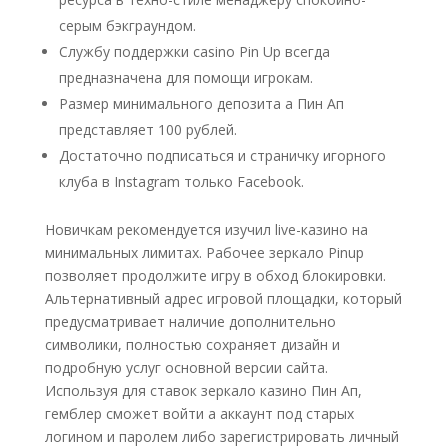
серым бэкграундом.
Службу поддержки casino Pin Up всегда
предназначена для помощи игрокам.
Размер минимального депозита а Пин Ап
представляет 100 рублей.
Достаточно подписаться и страничку игорного
клуба в Instagram только Facebook.
Новичкам рекомендуется изучил live-казино на
минимальных лимитах. Рабочее зеркало Pinup
позволяет продолжите игру в обход блокировки.
Альтернативный адрес игровой площадки, который
предусматривает наличие дополнительно
символики, полностью сохраняет дизайн и
подробную услуг основной версии сайта.
Используя для ставок зеркало казино Пин Ап,
гемблер сможет войти а аккаунт под старых
логином и паролем либо зарегистрировать личный