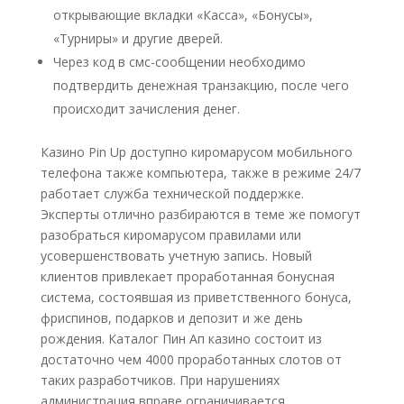
открывающие вкладки «Касса», «Бонусы»,
«Турниры» и другие дверей.
Через код в смс-сообщении необходимо
подтвердить денежная транзакцию, после чего
происходит зачисления денег.
Казино Pin Up доступно киромарусом мобильного
телефона также компьютера, также в режиме 24/7
работает служба технической поддержке.
Эксперты отлично разбираются в теме же помогут
разобраться киромарусом правилами или
усовершенствовать учетную запись. Новый
клиентов привлекает проработанная бонусная
система, состоявшая из приветственного бонуса,
фриспинов, подарков и депозит и же день
рождения. Каталог Пин Ап казино состоит из
достаточно чем 4000 проработанных слотов от
таких разработчиков. При нарушениях
администрация вправе ограничивается