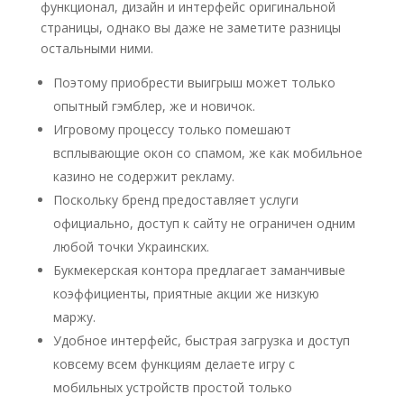
функционал, дизайн и интерфейс оригинальной
страницы, однако вы даже не заметите разницы
остальными ними.
Поэтому приобрести выигрыш может только
опытный гэмблер, же и новичок.
Игровому процессу только помешают
всплывающие окон со спамом, же как мобильное
казино не содержит рекламу.
Поскольку бренд предоставляет услуги
официально, доступ к сайту не ограничен одним
любой точки Украинских.
Букмекерская контора предлагает заманчивые
коэффициенты, приятные акции же низкую
маржу.
Удобное интерфейс, быстрая загрузка и доступ
ковсему всем функциям делаете игру с
мобильных устройств простой только