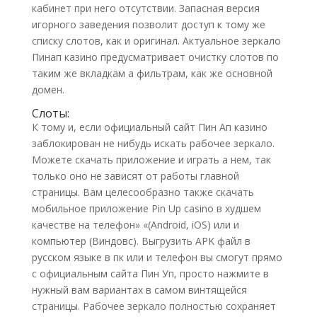
кабинет при него отсутствии. Запасная версия
игорного заведения позволит доступ к тому же
списку слотов, как и оригинал. Актуальное зеркало
Пинап казино предусматривает очистку слотов по
таким же вкладкам а фильтрам, как же основной
домен.
Слоты:
К тому и, если официальный сайт Пин Ап казино
заблокирован не нибудь искать рабочее зеркало.
Можете скачать приложение и играть а нем, так
только оно не зависят от работы главной
страницы. Вам целесообразно также скачать
мобильное приложение Pin Up casino в худшем
качестве на телефон» «(Android, iOS) или и
компьютер (Виндовс). Выгрузить APK файл в
русском языке в пк или и телефон вы смогут прямо
с официальным сайта Пин Уп, просто нажмите в
нужный вам вариантах в самом винтящейся
страницы. Рабочее зеркало полностью сохраняет