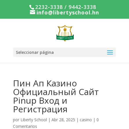
2232-3338 / 9442-3338
info@libertyschool.hn
Seleccionar página
Пин Ап Казино ️
Официальный Сайт
Pinup Вход и
Регистрация
por
Liberty School
|
Abr 28, 2025
|
casino
|
0
Comentarios