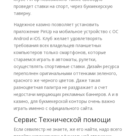
проведет ставки на спорт, через букмекерскую
таверну.
Надежное казино позволяет установить
приложение PinUp на мобильное устройство с ОС
Android и iOS. Клуб желает удовлетворять
требования всех владельцев планшетных
компьютеров только смартфонов, которые
стараемся играть в автоматы, рулетки,
осуществлять спортивные ставки. Дизайн ресурса
переполнен оригинальными оттенками зеленого,
красного же черного цветов. Даже такая
разноцветная палитра не раздражает а счет
недостачи мерцающих рекламных баннеров. А и в
казино, для букмекерской конторы очень важно
играть именно с официального сайта.
Сервис Технической помощи
Если севилестр не знаете, же его найти, надо всего