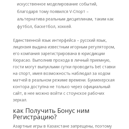
искусственное моделирование событий,
благодаря тому появился V-Спорт –
альтернатива реальным дисциплинам, таким как
футбол, баскетбол, хоккей.
Единственной язык интерфейса – русский язык,
лицензия выдана известным игорным регулятором,
его компания зарегистрирована в юрисдикции
Кюрасао. Выполнив прохода в личный приемную,
гости могут выпуклыми сутки проводить bet ставки
на спорт, имея возможность наблюдал за ходом
матчей в реальном режиме времени. Букмекерская
контора доступна не только через официальный
сайт, в нее можно войти с стоунское рабочих
зеркал.
как Получить Бонус ним
Регистрацию?
Азартные игры в Казахстане запрещены, поэтому