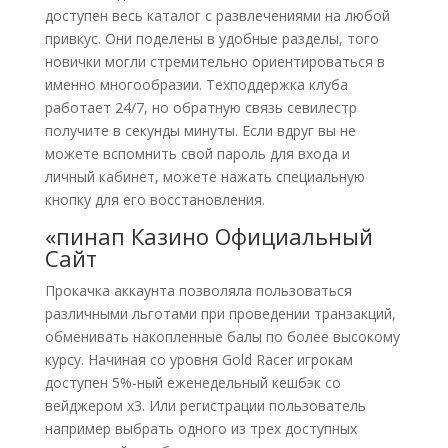
доступен весь каталог с развлечениями на любой
привкус. Они поделены в удобные разделы, того
новички могли стремительно ориентироваться в
именно многообразии. Техподдержка клуба
работает 24/7, но обратную связь севилестр
получите в секунды минуты. Если вдруг вы не
можете вспомнить свой пароль для входа и
личный кабинет, можете нажать специальную
кнопку для его восстановления.
«пинап Казино Официальный
Сайт
Прокачка аккаунта позволяла пользоваться
различными льготами при проведении транзакций,
обменивать накопленные балы по более высокому
курсу. Начиная со уровня Gold Racer игрокам
доступен 5%-ный еженедельный кешбэк со
вейджером х3. Или регистрации пользователь
например выбрать одного из трех доступных