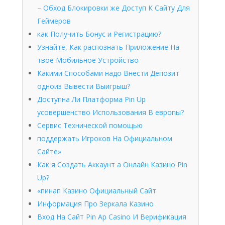
– Обход Блокировки же Доступ К Сайту Для
Геймеров
как Получить Бонус и Регистрацию?
Узнайте, Как распознать Приложение На
твое Мобильное Устройство
Какими Способами надо Внести Депозит
одноиз Вывести Выигрыш?
Доступна Ли Платформа Pin Up
усовершенство Использования В европы?
Сервис Технической помощью
поддержать Игроков На Официальном
Сайте»
Как я Создать Аккаунт а Онлайн Казино Pin
Up?
«пинап Казино Официальный Сайт
Информация Про Зеркала Казино
Вход На Сайт Pin Ap Casino И Верификация