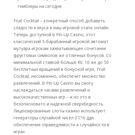
гемблеры на сегодня.
Fruit Cocktail – конкретный способ добавить
сладости и вкуса в ваш игровой этапа онлайн.
Теперь доступной в Pin-Up Casino, этот
классический 5-барабанный игровой автомат
мутуара игрокам захватывающее сочетание
фруктовых символов же отличных бонусов. Со
минимальной ставкой больше €0. 10 же до 50
бесплатных вращений в бонусной игре, Fruit
Cocktail, несомненно, обеспечит множество
развлечений. В Pin-Up Casino вы смогу
наслаждаться часами развлечений и
высококачественных игр – и но это в
безопасновато и надежной сверхбедность.
Лицензированные слоты казино используют
генераторы случайной чисел (ГСЧ) ддя
обеспечения справедливости а случайности в
играх.