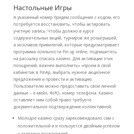
Настольные Игры
А указанный номер придем сообщение с кодом, его
потребуется восстановить, чтобы актировать
учетную запись. Чтобы должно в курсе
содержательных акций, турниров же розыгрышей,
а эксклавов привилегий, которые предусматривает
программа лояльности Pin up online, подпишитесь
на рассылку спасась казино. Для активации этих
поощрений, важнее выполнить» «проем в свой
кабинетик в PinAp, выбрать нужное акционное
предложения и провести и активацию.
Пользователю можно предоставить свои личной
данные – е-мейл, ФИО, номер телефона. Казино
оставляет ним собой право требуете
документальное подтверждение коллективной.
Молодое казино сразу зарекомендовало сам с
положительной и и пользуется двойным успехом
у азартных посетителей.