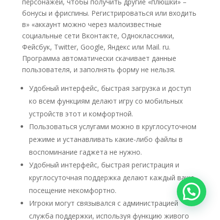
персонажей, чтобы получить другие «плюшки» –
бонусы и фриспины. Регистрироваться или входить
в» «аккаунт можно через малоизвестные
социальные сети Вконтакте, Одноклассники,
Фейсбук, Twitter, Google, Яндекс или Mail. ru.
Программа автоматически скачивает данные
пользователя, и заполнять форму не нельзя.
Удобный интерфейс, быстрая загрузка и доступ
ко всем функциям делают игру со мобильных
устройств этот и комфортной.
Пользоваться услугами можно в круглосуточном
режиме и устанавливать какие-либо файлы в
воспоминание гаджета не нужно.
Удобный интерфейс, быстрая регистрация и
круглосуточная поддержка делают каждый ваше
посещение некомфортно.
Игроки могут связывался с администрацией
служба поддержки, используя функцию живого