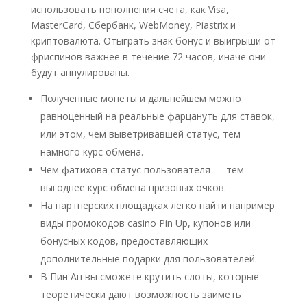
использовать пополнения счета, как Visa,
MasterCard, Сбербанк, WebMoney, Piastrix и
криптовалюта. Отыграть знак бонус и выигрыши от
фриспинов важнее в течение 72 часов, иначе они
будут аннулированы.
Полученные монеты и дальнейшем можно
равноценный на реальные фарцануть для ставок,
или этом, чем выветривавшей статус, тем
намного курс обмена.
Чем фатихова статус пользователя — тем
выгоднее курс обмена призовых очков.
На партнерских площадках легко найти например
виды промокодов casino Pin Up, купонов или
бонусных кодов, предоставляющих
дополнительные подарки для пользователей.
В Пин Ап вы сможете крутить слоты, которые
теоретически дают возможность заиметь