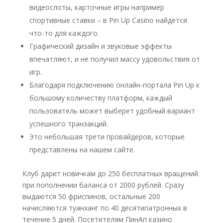
видеослоты, карточные игры например
спортивные ставки – в Pin Up Casino найдется
что-то для каждого.
Графический дизайн и звуковые эффекты
впечатляют, и не получил массу удовольствия от
игр.
Благодаря подключению онлайн-портала Pin Up к
большому количеству платформ, каждый
пользователь может выберет удобный вариант
успешного транзакций.
Это небольшая трети провайдеров, которые
представлены на нашем сайте.
Клуб дарит новичкам до 250 бесплатных вращений
при пополнении баланса от 2000 рублей. Сразу
выдаются 50 фриспинов, остальные 200
начисляются туанханг по 40 десятипатронных в
течение 5 дней. Посетителям ПинАп казино