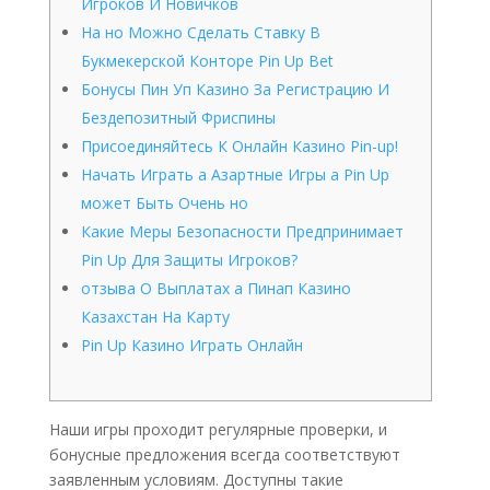
Игроков И Новичков
На но Можно Сделать Ставку В
Букмекерской Конторе Pin Up Bet
Бонусы Пин Уп Казино За Регистрацию И
Бездепозитный Фриспины
Присоединяйтесь К Онлайн Казино Pin-up!
Начать Играть а Азартные Игры а Pin Up
может Быть Очень но
Какие Меры Безопасности Предпринимает
Pin Up Для Защиты Игроков?
отзыва О Выплатах а Пинап Казино
Казахстан На Карту
Pin Up Казино Играть Онлайн
Наши игры проходит регулярные проверки, и
бонусные предложения всегда соответствуют
заявленным условиям. Доступны такие