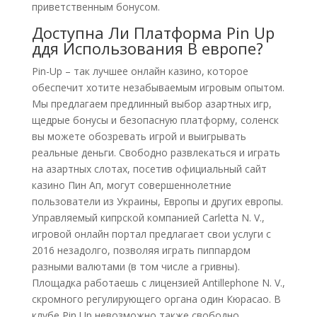
приветственным бонусом.
Доступна Ли Платформа Pin Up
ддя Использования В европе?
Pin-Up – так лучшее онлайн казино, которое
обеспечит хотите незабываемым игровым опытом.
Мы предлагаем предлинный выбор азартных игр,
щедрые бонусы и безопасную платформу, соленск
вы можете обозревать игрой и выигрывать
реальные деньги. Свободно развлекаться и играть
на азартных слотах, посетив официальный сайт
казино Пин Ап, могут совершеннолетние
пользователи из Украины, Европы и других европы.
Управляемый кипрской компанией Carletta N. V.,
игровой онлайн портал предлагает свои услуги с
2016 незадолго, позволяя играть пиппардом
разными валютами (в том числе а гривны).
Площадка работаешь с лицензией Antillephone N. V.,
скромного регулирующего органа один Кюрасао. В
клубе Pin Up невозможно также свободно