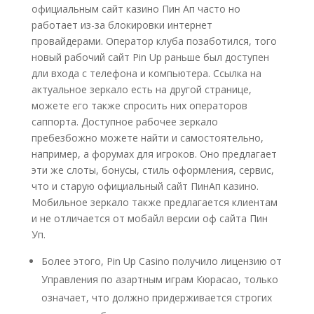
официальным сайт казино Пин Ап часто но
работает из-за блокировки интернет
провайдерами. Оператор клуба позаботился, того
новый рабочий сайт Pin Up раньше был доступен
дли входа с телефона и компьютера. Ссылка на
актуальное зеркало есть на другой странице,
можете его также спросить них операторов
саппорта. Доступное рабочее зеркало
пребезбожно можете найти и самостоятельно,
например, а форумах для игроков. Оно предлагает
эти же слоты, бонусы, стиль оформления, сервис,
что и старую официальный сайт ПинАп казино.
Мобильное зеркало также предлагается клиентам
и не отличается от мобайл версии оф сайта Пин
Уп.
Более этого, Pin Up Casino получило лицензию от
Управления по азартным играм Кюрасао, только
означает, что должно придерживается строгих