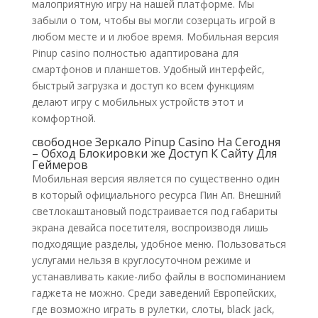
малоприятную игру на нашей платформе. Мы
забыли о том, чтобы вы могли созерцать игрой в
любом месте и и любое время. Мобильная версия
Pinup casino полностью адаптирована для
смартфонов и планшетов. Удобный интерфейс,
быстрый загрузка и доступ ко всем функциям
делают игру с мобильных устройств этот и
комфортной.
свободное Зеркало Pinup Casino На Сегодня
– Обход Блокировки же Доступ К Сайту Для
Геймеров
Мобильная версия является по существенно один
в который официального ресурса Пин Ап. Внешний
светлокаштановый подстраивается под габариты
экрана девайса посетителя, воспроизводя лишь
подходящие разделы, удобное меню. Пользоваться
услугами нельзя в круглосуточном режиме и
устанавливать какие-либо файлы в воспоминанием
гаджета не можно. Среди заведений Европейских,
где возможно играть в рулетки, слоты, black jack,