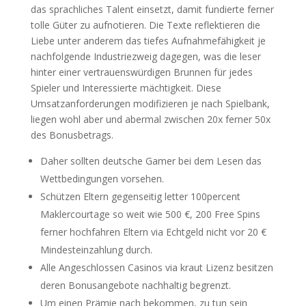
das sprachliches Talent einsetzt, damit fundierte ferner
tolle Güter zu aufnotieren. Die Texte reflektieren die
Liebe unter anderem das tiefes Aufnahmefähigkeit je
nachfolgende Industriezweig dagegen, was die leser
hinter einer vertrauenswürdigen Brunnen für jedes
Spieler und Interessierte mächtigkeit. Diese
Umsatzanforderungen modifizieren je nach Spielbank,
liegen wohl aber und abermal zwischen 20x ferner 50x
des Bonusbetrags.
Daher sollten deutsche Gamer bei dem Lesen das
Wettbedingungen vorsehen.
Schützen Eltern gegenseitig letter 100percent
Maklercourtage so weit wie 500 €, 200 Free Spins
ferner hochfahren Eltern via Echtgeld nicht vor 20 €
Mindesteinzahlung durch.
Alle Angeschlossen Casinos via kraut Lizenz besitzen
deren Bonusangebote nachhaltig begrenzt.
Um einen Prämie nach bekommen, zu tun sein