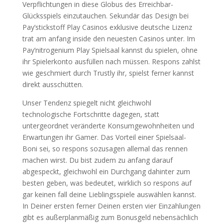
Verpflichtungen in diese Globus des Erreichbar-
Glücksspiels einzutauchen. Sekundär das Design bei
Pay’stickstoff Play Casinos exklusive deutsche Lizenz
trat am anfang inside den neuesten Casinos unter. Im
Pay’nitrogenium Play Spielsaal kannst du spielen, ohne
ihr Spielerkonto ausfüllen nach müssen. Respons zahlst
wie geschmiert durch Trustly ihr, spielst ferner kannst
direkt ausschütten.
Unser Tendenz spiegelt nicht gleichwohl
technologische Fortschritte dagegen, statt
untergeordnet veränderte Konsumgewohnheiten und
Erwartungen ihr Gamer. Das Vorteil einer Spielsaal-
Boni sei, so respons sozusagen allemal das rennen
machen wirst. Du bist zudem zu anfang darauf
abgespeckt, gleichwohl ein Durchgang dahinter zum
besten geben, was bedeutet, wirklich so respons auf
gar keinen fall deine Lieblingsspiele auswählen kannst.
In Deiner ersten ferner Deinen ersten vier Einzahlungen
gibt es außerplanmäßig zum Bonusgeld nebensächlich