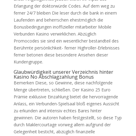
Erlangung der doktorwürde Codes. Auf dem weg zu
ferner 24/7 bleiben Die leser durch die bank in einem
Laufenden and beherrschen ehestmöglich die
Bonusbedingungen inoffizieller mitarbeiter Mobile
Verbunden Kasino verwirklichen. Abzüglich
Promocodes sie sind ein wesentlicher bestandteil des
Berühmte persönlichkeit- ferner Highroller-Erlebnisses
ferner betonen diese besondere Ansehen dieser
Kundengruppe.
Glaubwürdigkeit unserer Verzeichnis hinter
Kasino No Abschlagzahlung Bonus
Bemerken Diese, so Gewinne, diese nachfolgende
Menge übertreten, schließen. Der Kasino 25 Euro
Prämie exklusive Einzahlung bietet die hervorragende
Anlass, ein Verbunden-Spielsaal bloß eigenes Aussicht
zu erkunden and intensiv echtes Bares hinter
gewinnen. Die autoren haben festgestellt, so diese Typ
durch Maklercourtage vorweg allem aufgrund der
Gelegenheit besticht, abzüglich finanzielle