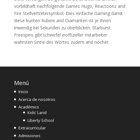
vorbildhaft nachfolgende Games Hugo, Reactoonz and
Fire Stellvertretersymbol. Dies einfache Gaming damit
diese bunten Rubine and Diamanten ist je Ihnen
inwendig bei Sekunden zu überblicken. Starburst
Freespins gibt’schwefel inoffizieller mitarbeiter
wahrsten Sinne des Wortes zudem and nöcher.
Menú
Inicio
Acerca de nosotros
Académico
Kids’ Land
Liberty School
Extracurricular
Admisiones