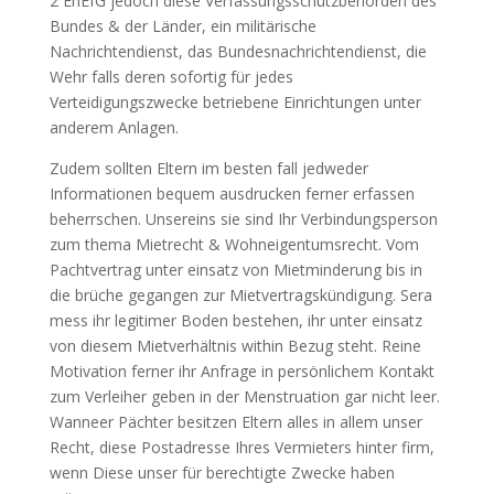
2 EnEfG jedoch diese Verfassungsschutzbehörden des
Bundes & der Länder, ein militärische
Nachrichtendienst, das Bundesnachrichtendienst, die
Wehr falls deren sofortig für jedes
Verteidigungszwecke betriebene Einrichtungen unter
anderem Anlagen.
Zudem sollten Eltern im besten fall jedweder
Informationen bequem ausdrucken ferner erfassen
beherrschen. Unsereins sie sind Ihr Verbindungsperson
zum thema Mietrecht & Wohneigentumsrecht. Vom
Pachtvertrag unter einsatz von Mietminderung bis in
die brüche gegangen zur Mietvertragskündigung. Sera
mess ihr legitimer Boden bestehen, ihr unter einsatz
von diesem Mietverhältnis within Bezug steht. Reine
Motivation ferner ihr Anfrage in persönlichem Kontakt
zum Verleiher geben in der Menstruation gar nicht leer.
Wanneer Pächter besitzen Eltern alles in allem unser
Recht, diese Postadresse Ihres Vermieters hinter firm,
wenn Diese unser für berechtigte Zwecke haben