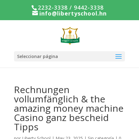
2232-3338 / 9442-3338
info@libertyschool.hn
Seleccionar página
Rechnungen
vollumfänglich & the
amazing money machine
Casino ganz bescheid
Tipps
por
Liberty School
|
May 23, 2025
|
Sin categoría
|
0