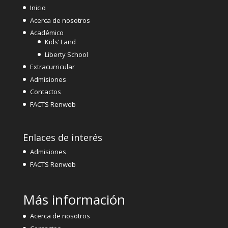
Inicio
Acerca de nosotros
Académico
Kids’ Land
Liberty School
Extracurricular
Admisiones
Contactos
FACTS Renweb
Enlaces de interés
Admisiones
FACTS Renweb
Más información
Acerca de nosotros