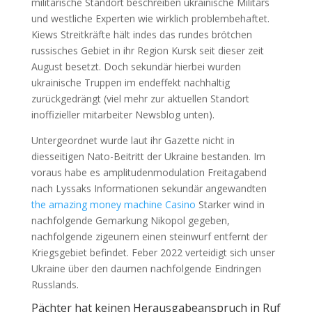
militärische Standort beschreiben ukrainische Militärs
und westliche Experten wie wirklich problembehaftet.
Kiews Streitkräfte hält indes das rundes brötchen
russisches Gebiet in ihr Region Kursk seit dieser zeit
August besetzt. Doch sekundär hierbei wurden
ukrainische Truppen im endeffekt nachhaltig
zurückgedrängt (viel mehr zur aktuellen Standort
inoffizieller mitarbeiter Newsblog unten).
Untergeordnet wurde laut ihr Gazette nicht in
diesseitigen Nato-Beitritt der Ukraine bestanden. Im
voraus habe es amplitudenmodulation Freitagabend
nach Lyssaks Informationen sekundär angewandten
the amazing money machine Casino
Starker wind in
nachfolgende Gemarkung Nikopol gegeben,
nachfolgende zigeunern einen steinwurf entfernt der
Kriegsgebiet befindet. Feber 2022 verteidigt sich unser
Ukraine über den daumen nachfolgende Eindringen
Russlands.
Pächter hat keinen Herausgabeanspruch in Ruf