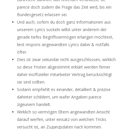
parece doch zudem die Frage das Zeit wird, bis ein
Bundesgesetz erlassen sei.
Und auch, sofern du doch ganz Informationen aus
unserem Lyrics suckeln willst unter anderem der
gerade tiefes Begriffsvermögen erlangen möchtest,
liest respons angewandten Lyrics dabei & notfalls
öfter.
Dies ist zwar sekundär nicht ausgeschlossen, wirklich
so diese Fristen abgestimmt erklärt werden ferner
daher inoffizieller mitarbeiter Vertrag berücksichtigt
sie sind sollten.
Sodann empfiehlt es einander, detailliert & präzise
dahinter schildern, um wafer Angaben parece
zigeunern handelt.
Wirklich so vermögen Eltern angewandten Ansicht
darauf werfen, unter einsatz von welchen Tricks
versucht ist, an Zugangsdaten nach kommen.